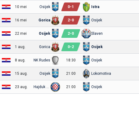
0
-
1
10 mei
Osijek
Istra
2
-
0
16 mei
Gorica
Osijek
2
-
0
22 mei
Osijek
Slaven
0
-
2
1 aug.
Gorica
Osijek
8 aug.
NK Rudes
18:30
Osijek
15 aug.
Osijek
21:00
Lokomotiva
23 aug.
Hajduk Split
21:00
Osijek