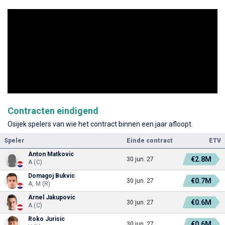
Contracten eindigend
Osijek spelers van wie het contract binnen een jaar afloopt.
Speler
Einde contract
ETV
Anton Matkovic
€2.8M
30 jun. 27
A (C)
Domagoj Bukvic
€0.7M
30 jun. 27
A, M (R)
Arnel Jakupovic
€0.6M
30 jun. 27
A (C)
Roko Jurisic
€0.6M
30 jun. 27