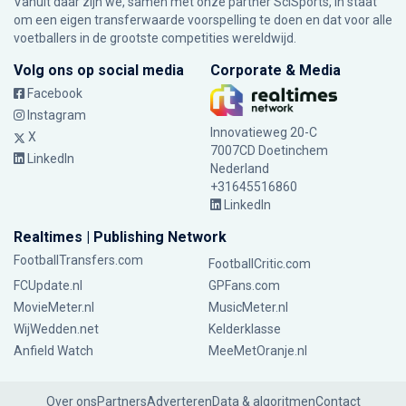
Vanuit daar zijn we, samen met onze partner SciSports, in staat
om een eigen transferwaarde voorspelling te doen en dat voor alle
voetballers in de grootste competities wereldwijd.
Volg ons op social media
Corporate & Media
Facebook
Instagram
Innovatieweg 20-C
X
7007CD Doetinchem
LinkedIn
Nederland
+31645516860
LinkedIn
Realtimes | Publishing Network
FootballTransfers.com
FootballCritic.com
FCUpdate.nl
GPFans.com
MovieMeter.nl
MusicMeter.nl
WijWedden.net
Kelderklasse
Anfield Watch
MeeMetOranje.nl
Over ons
Partners
Adverteren
Data & algoritmen
Contact