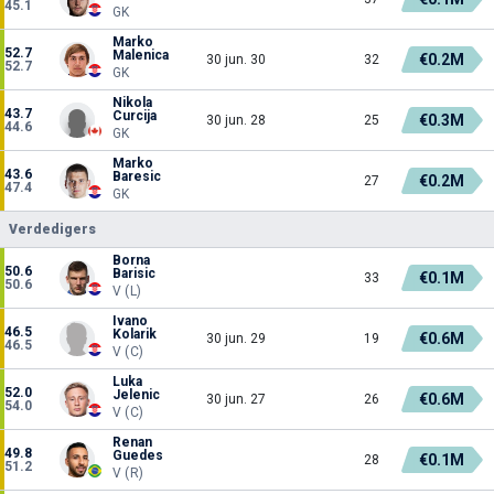
45.1
GK
Marko
52.7
Malenica
€0.2M
30 jun. 30
32
52.7
GK
Nikola
43.7
Curcija
€0.3M
30 jun. 28
25
44.6
GK
Marko
43.6
Baresic
€0.2M
27
47.4
GK
Verdedigers
Borna
50.6
Barisic
€0.1M
33
50.6
V (L)
Ivano
46.5
Kolarik
€0.6M
30 jun. 29
19
46.5
V (C)
Luka
52.0
Jelenic
€0.6M
30 jun. 27
26
54.0
V (C)
Renan
49.8
Guedes
€0.1M
28
51.2
V (R)