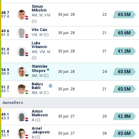
Simun
Mikolcic
48.7
€0.5M
30 jun. 28
22
AM, M, VM
57.4
(C)
Vito Caic
49.6
€0.6M
30 jun. 28
21
61.5
VM, M (C)
Luka
Vrbancic
51.0
€1.2M
30 jun. 28
21
AM, VM, M
62.4
(C)
Stanislav
54.9
Shopov
€0.5M
30 jun. 28
24
59.9
AM, M (C)
Balázs
L
51.2
Bakti
€0.5M
30 jun. 28
21
63.1
AM, M (C)
Aanvallers
Anton
49.1
Matkovic
€2.8M
30 jun. 27
20
63.3
A (C)
Arnel
51.8
Jakupovic
€0.6M
30 jun. 27
28
53.1
A (C)