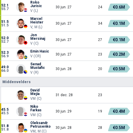
Roko
52.1
Jurisic
€0.6M
30 jun. 27
24
55.7
V (L)
Marcel
51.5
Heister
€0.1M
30 jun. 27
34
51.5
V, M (L)
Jon
52.0
Mersinaj
€0.1M
30 jun. 27
27
52.7
V (C)
Emin Hasic
52.3
€0.2M
30 jun. 27
23
56.9
V (CR)
Senad
49.0
Mustafic
€0.5M
30 jun. 28
20
66.0
V (R)
Middenvelders
David
Mejía
31 dec. 28
23
VM (C)
Niko
45.5
Farkas
€0.4M
30 jun. 29
19
45.5
VM (C)
Oleksandr
51.8
Petrusenko
€0.5M
30 jun. 28
28
51.8
VM, M (C)