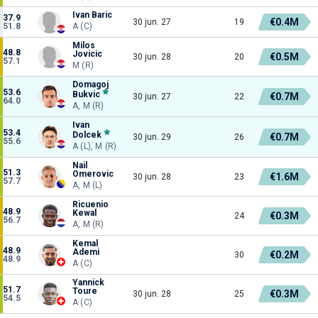
Ivan Baric
37.9
€0.4M
30 jun. 27
19
51.8
A (C)
Milos
48.8
Jovicic
€0.5M
30 jun. 28
20
57.1
M (R)
Domagoj
53.6
Bukvic
€0.7M
30 jun. 27
22
64.0
A, M (R)
Ivan
53.4
Dolcek
€0.7M
30 jun. 29
26
55.6
A (L), M (R)
Nail
51.3
Omerovic
€1.6M
30 jun. 28
23
57.7
A, M (L)
Ricuenio
48.9
Kewal
€0.3M
24
56.7
A, M (R)
Kemal
48.9
Ademi
€0.2M
30
48.9
A (C)
Yannick
51.7
Toure
€0.3M
30 jun. 28
25
54.5
A (C)