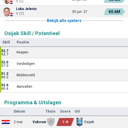
V (L)
Luka Jelenic
€0.6M
30 jun. 27
V (C)
Bekijk alle spelers
Osijek Skill / Potentieel
Skill
Positie
52.7
Keepen
52.7
52.0
Verdedigen
57.0
51.2
Middenveld
60.2
52.6
Aanvallen
60.4
Programma & Uitslagen
Datum
Thuis
Score
Uit
1
-
0
2 mei
Vukovar
Osijek