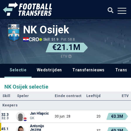
NK Osijek
CRO
Skill: 51.9
Pot: 58.8
€21.1M
ETV
Selectie
Wedstrijden
Transfernieuws
Transf
NK Osijek selectie
Skill
Speler
Einde contract
Leeftijd
ETV
Keepers
Jan Hlapcic
32.3
€0.3M
30 jun. 28
20
32.3
GK
Antonijo
45.1
Jezina
€0.1M
37