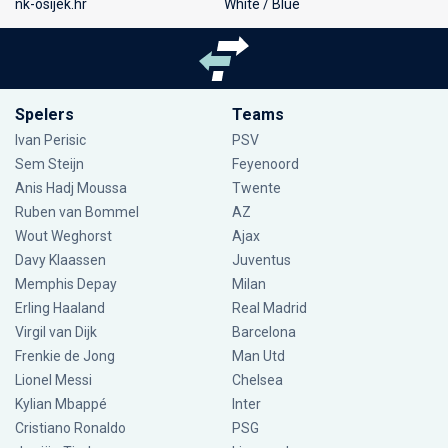
nk-osijek.hr
White / Blue
Spelers
Teams
Ivan Perisic
PSV
Sem Steijn
Feyenoord
Anis Hadj Moussa
Twente
Ruben van Bommel
AZ
Wout Weghorst
Ajax
Davy Klaassen
Juventus
Memphis Depay
Milan
Erling Haaland
Real Madrid
Virgil van Dijk
Barcelona
Frenkie de Jong
Man Utd
Lionel Messi
Chelsea
Kylian Mbappé
Inter
Cristiano Ronaldo
PSG