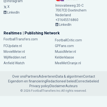
Instagram
Innovatieweg 20-C
X
7007CD Doetinchem
LinkedIn
Nederland
+31645516860
LinkedIn
Realtimes | Publishing Network
FootballTransfers.com
FootballCritic.com
FCUpdate.nl
GPFans.com
MovieMeter.nl
MusicMeter.nl
WijWedden.net
Kelderklasse
Anfield Watch
MeeMetOranje.nl
Over ons
Partners
Adverteren
Data & algoritmen
Contact
Eigendom en financiering
Redactioneel beleid
Correctiebeleid
Privacy policy
Disclaimer
Auteurs
© 2026 FootballTransfers Inc.
All rights reserved.