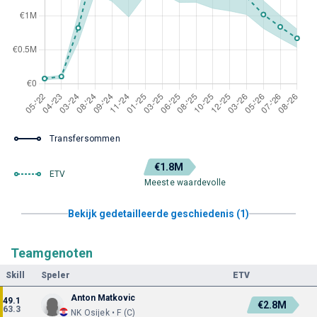
Transfersommen
€1.8M
ETV
Meeste waardevolle
Bekijk gedetailleerde geschiedenis (1)
Teamgenoten
Skill
Speler
ETV
Anton Matkovic
49.1
€2.8M
63.3
NK Osijek • F (C)