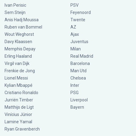
Ivan Perisic
PSV
Sem Steijn
Feyenoord
Anis Hadj Moussa
Twente
Ruben van Bommel
AZ
Wout Weghorst
Ajax
Davy Klaassen
Juventus
Memphis Depay
Milan
Erling Haaland
Real Madrid
Virgil van Dijk
Barcelona
Frenkie de Jong
Man Utd
Lionel Messi
Chelsea
Kylian Mbappé
Inter
Cristiano Ronaldo
PSG
Jurriën Timber
Liverpool
Matthijs de Ligt
Bayern
Vinícius Júnior
Lamine Yamal
Ryan Gravenberch