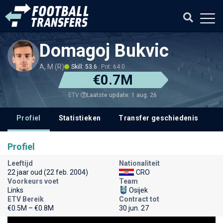
Domagoj Bukvic
A, M (R)
Skill: 53.6
Pot: 64.0
€0.7M
Laatste update: 1 aug. 26
ETV
Profiel
Statistieken
Transfer geschiedenis
Profiel
Leeftijd
Nationaliteit
22 jaar oud (22 feb. 2004)
CRO
Voorkeurs voet
Team
Links
Osijek
ETV Bereik
Contract tot
€0.5M – €0.8M
30 jun. 27