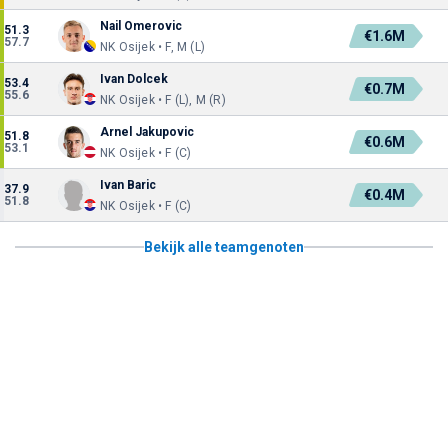
Nail Omerovic
51.3
€1.6M
57.7
NK Osijek • F, M (L)
Ivan Dolcek
53.4
€0.7M
55.6
NK Osijek • F (L), M (R)
Arnel Jakupovic
51.8
€0.6M
53.1
NK Osijek • F (C)
Ivan Baric
37.9
€0.4M
51.8
NK Osijek • F (C)
Bekijk alle teamgenoten