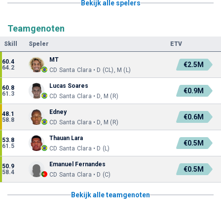
Bekijk alle spelers
Teamgenoten
Skill
Speler
ETV
MT
60.4
€2.5M
64.2
CD Santa Clara • D (CL), M (L)
Lucas Soares
60.8
€0.9M
61.3
CD Santa Clara • D, M (R)
Edney
48.1
€0.6M
58.8
CD Santa Clara • D, M (R)
Thauan Lara
53.8
€0.5M
61.5
CD Santa Clara • D (L)
Emanuel Fernandes
50.9
€0.5M
58.4
CD Santa Clara • D (C)
Bekijk alle teamgenoten