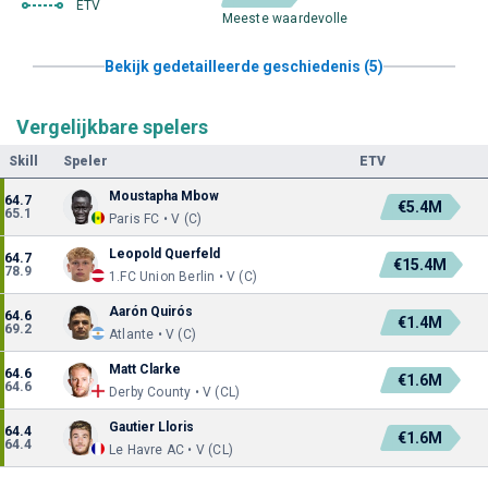
ETV
Meeste waardevolle
Bekijk gedetailleerde geschiedenis (5)
Vergelijkbare spelers
Skill
Speler
ETV
Moustapha Mbow
64.7
€5.4M
65.1
Paris FC • V (C)
Leopold Querfeld
64.7
€15.4M
78.9
1.FC Union Berlin • V (C)
Aarón Quirós
64.6
€1.4M
69.2
Atlante • V (C)
Matt Clarke
64.6
€1.6M
64.6
Derby County • V (CL)
Gautier Lloris
64.4
€1.6M
64.4
Le Havre AC • V (CL)