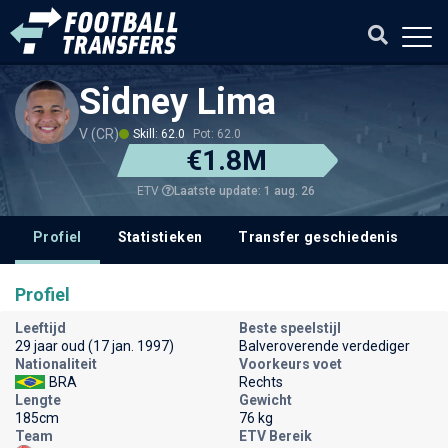
Sidney Lima
V (CR)
Skill: 62.0
Pot: 62.0
€1.8M
Laatste update: 1 aug. 26
ETV
Profiel
Statistieken
Transfer geschiedenis
V
Profiel
Leeftijd
Beste speelstijl
29 jaar oud (17 jan. 1997)
Balveroverende verdediger
Nationaliteit
Voorkeurs voet
BRA
Rechts
Lengte
Gewicht
185cm
76 kg
Team
ETV Bereik