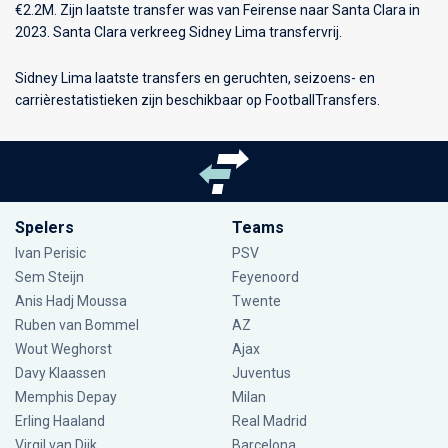
€2.2M. Zijn laatste transfer was van Feirense naar Santa Clara in
2023. Santa Clara verkreeg Sidney Lima transfervrij.
Sidney Lima laatste transfers en geruchten, seizoens- en
carrièrestatistieken zijn beschikbaar op FootballTransfers.
Spelers
Teams
Ivan Perisic
PSV
Sem Steijn
Feyenoord
Anis Hadj Moussa
Twente
Ruben van Bommel
AZ
Wout Weghorst
Ajax
Davy Klaassen
Juventus
Memphis Depay
Milan
Erling Haaland
Real Madrid
Virgil van Dijk
Barcelona