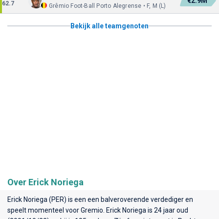
€2.9M
62.7
Grêmio Foot-Ball Porto Alegrense • F, M (L)
Bekijk alle teamgenoten
Over Erick Noriega
Erick Noriega (PER) is een een balveroverende verdediger en
speelt momenteel voor
Gremio
. Erick Noriega is 24 jaar oud