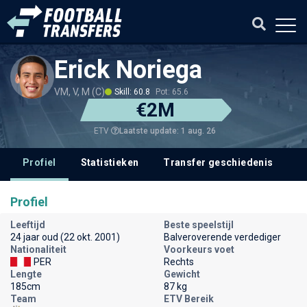
Erick Noriega
VM, V, M (C)
Skill: 60.8
Pot: 65.6
€2M
Laatste update: 1 aug. 26
ETV
Profiel
Statistieken
Transfer geschiedenis
V
Profiel
Leeftijd
Beste speelstijl
24 jaar oud (22 okt. 2001)
Balveroverende verdediger
Nationaliteit
Voorkeurs voet
PER
Rechts
Lengte
Gewicht
185cm
87 kg
Team
ETV Bereik