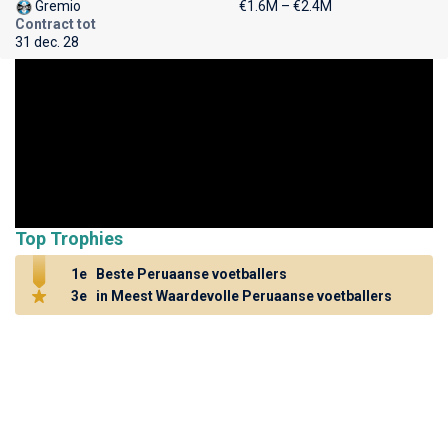
Gremio
€1.6M – €2.4M
Contract tot
31 dec. 28
Top Trophies
1e
Beste Peruaanse voetballers
3e
in Meest Waardevolle Peruaanse voetballers