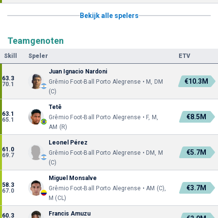
Bekijk alle spelers
Teamgenoten
Skill
Speler
ETV
Juan Ignacio Nardoni
63.3
€10.3M
Grêmio Foot-Ball Porto Alegrense • M, DM
70.1
(C)
Tetê
63.1
€8.5M
Grêmio Foot-Ball Porto Alegrense • F, M,
65.1
AM (R)
Leonel Pérez
61.0
€5.7M
Grêmio Foot-Ball Porto Alegrense • DM, M
69.7
(C)
Miguel Monsalve
58.3
€3.7M
Grêmio Foot-Ball Porto Alegrense • AM (C),
67.0
M (CL)
Francis Amuzu
60.3