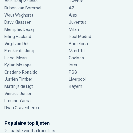
Anis Hadj Moussa
Twente
Ruben van Bommel
AZ
Wout Weghorst
Ajax
Davy Klaassen
Juventus
Memphis Depay
Milan
Erling Haaland
Real Madrid
Virgil van Dijk
Barcelona
Frenkie de Jong
Man Utd
Lionel Messi
Chelsea
Kylian Mbappé
Inter
Cristiano Ronaldo
PSG
Jurriën Timber
Liverpool
Matthijs de Ligt
Bayern
Vinícius Júnior
Lamine Yamal
Ryan Gravenberch
Populaire top lijsten
Laatste voetbaltransfers