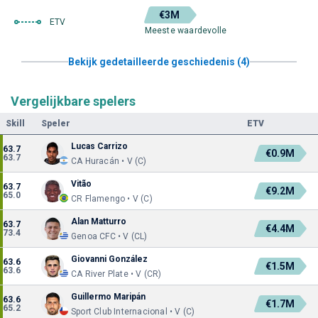
€3M
ETV
Meeste waardevolle
Bekijk gedetailleerde geschiedenis (4)
Vergelijkbare spelers
Skill
Speler
ETV
Lucas Carrizo
63.7
€0.9M
63.7
CA Huracán • V (C)
Vitão
63.7
€9.2M
65.0
CR Flamengo • V (C)
Alan Matturro
63.7
€4.4M
73.4
Genoa CFC • V (CL)
Giovanni González
63.6
€1.5M
63.6
CA River Plate • V (CR)
Guillermo Maripán
63.6
€1.7M
65.2
Sport Club Internacional • V (C)