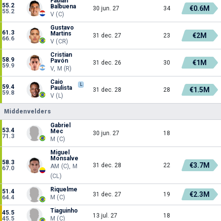
Fabián
55.2
Balbuena
€0.6M
30 jun. 27
34
55.2
V (C)
Gustavo
61.3
Martins
€2M
31 dec. 27
23
66.6
V (CR)
Cristian
58.9
Pavón
€1M
31 dec. 26
30
59.9
V, M (R)
Caio
L
59.4
Paulista
€1.5M
31 dec. 28
28
59.8
V (L)
Middenvelders
Gabriel
53.4
Mec
30 jun. 27
18
71.3
M (C)
Miguel
Monsalve
58.3
€3.7M
31 dec. 28
22
AM (C), M
67.0
(CL)
Riquelme
51.4
€2.3M
31 dec. 27
19
64.4
M (C)
Tiaguinho
45.5
13 jul. 27
18
45.5
M (C)