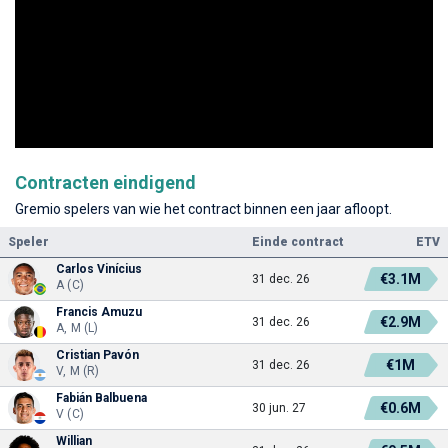
Contracten eindigend
Gremio spelers van wie het contract binnen een jaar afloopt.
Speler
Einde contract
ETV
Carlos Vinícius
€3.1M
31 dec. 26
A (C)
Francis Amuzu
€2.9M
31 dec. 26
A, M (L)
Cristian Pavón
€1M
31 dec. 26
V, M (R)
Fabián Balbuena
€0.6M
30 jun. 27
V (C)
Willian