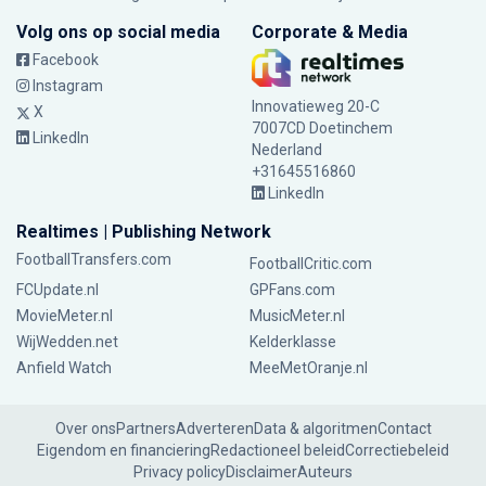
Volg ons op social media
Corporate & Media
Facebook
Instagram
Innovatieweg 20-C
X
7007CD Doetinchem
LinkedIn
Nederland
+31645516860
LinkedIn
Realtimes | Publishing Network
FootballTransfers.com
FootballCritic.com
FCUpdate.nl
GPFans.com
MovieMeter.nl
MusicMeter.nl
WijWedden.net
Kelderklasse
Anfield Watch
MeeMetOranje.nl
Over ons
Partners
Adverteren
Data & algoritmen
Contact
Eigendom en financiering
Redactioneel beleid
Correctiebeleid
Privacy policy
Disclaimer
Auteurs