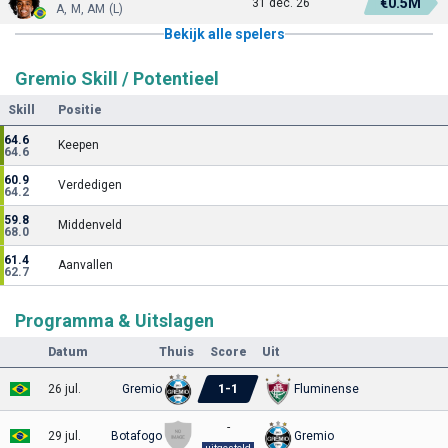
€0.5M
31 dec. 26
A, M, AM (L)
Bekijk alle spelers
Gremio Skill / Potentieel
Skill
Positie
64.6
Keepen
64.6
60.9
Verdedigen
64.2
59.8
Middenveld
68.0
61.4
Aanvallen
62.7
Programma & Uitslagen
Datum
Thuis
Score
Uit
1
-
1
26 jul.
Gremio
Fluminense
-
29 jul.
Botafogo
Gremio