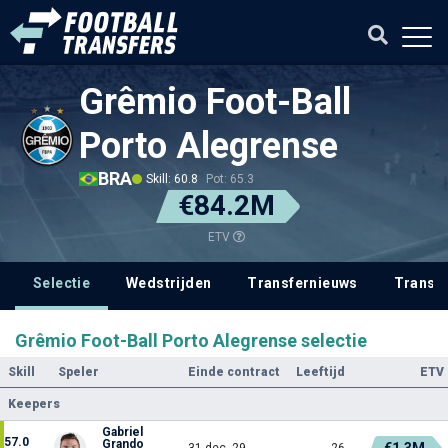
Grêmio Foot-Ball
Porto Alegrense
BRA
Skill: 60.8
Pot: 65.3
€84.2M
ETV
Selectie
Wedstrijden
Transfernieuws
Transf
Grêmio Foot-Ball Porto Alegrense selectie
Skill
Speler
Einde contract
Leeftijd
ETV
Keepers
Gabriel
57.0
Grando
€1.3M
31 dec. 29
26