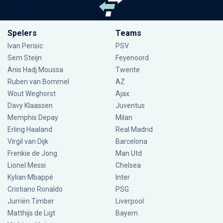
Spelers
Teams
Ivan Perisic
PSV
Sem Steijn
Feyenoord
Anis Hadj Moussa
Twente
Ruben van Bommel
AZ
Wout Weghorst
Ajax
Davy Klaassen
Juventus
Memphis Depay
Milan
Erling Haaland
Real Madrid
Virgil van Dijk
Barcelona
Frenkie de Jong
Man Utd
Lionel Messi
Chelsea
Kylian Mbappé
Inter
Cristiano Ronaldo
PSG
Jurriën Timber
Liverpool
Matthijs de Ligt
Bayern