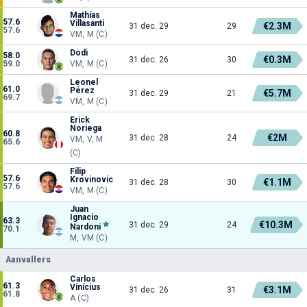
Mathías
57.6
Villasanti
€2.3M
31 dec. 29
29
57.6
VM, M (C)
Dodi
58.0
€0.3M
31 dec. 26
30
59.0
VM, M (C)
Leonel
61.0
Pérez
€5.7M
31 dec. 29
21
69.7
VM, M (C)
Erick
Noriega
60.8
€2M
31 dec. 28
24
VM, V, M
65.6
(C)
Filip
57.6
Krovinovic
€1.1M
31 dec. 28
30
57.6
VM, M (C)
Juan
Ignacio
63.3
€10.3M
31 dec. 29
24
Nardoni
70.1
M, VM (C)
Aanvallers
Carlos
61.3
Vinícius
€3.1M
31 dec. 26
31
61.8
A (C)