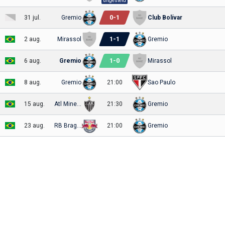
uitgesteld
0
-
1
31 jul.
Gremio
Club Bolívar
1
-
1
2 aug.
Mirassol
Gremio
1
-
0
6 aug.
Gremio
Mirassol
8 aug.
Gremio
21:00
Sao Paulo
15 aug.
Atl Mineiro
21:30
Gremio
23 aug.
RB Bragantino
21:00
Gremio