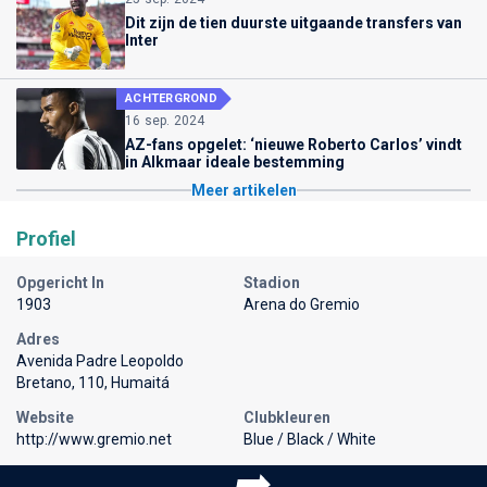
Dit zijn de tien duurste uitgaande transfers van
Inter
ACHTERGROND
16 sep. 2024
AZ-fans opgelet: ‘nieuwe Roberto Carlos’ vindt
in Alkmaar ideale bestemming
Meer artikelen
Profiel
Opgericht In
Stadion
1903
Arena do Gremio
Adres
Avenida Padre Leopoldo
Bretano, 110, Humaitá
Website
Clubkleuren
http://www.gremio.net
Blue / Black / White