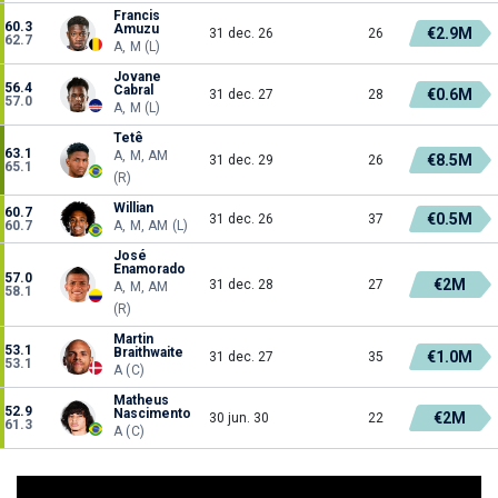
Francis
60.3
Amuzu
€2.9M
31 dec. 26
26
62.7
A, M (L)
Jovane
56.4
Cabral
€0.6M
31 dec. 27
28
57.0
A, M (L)
Tetê
63.1
A, M, AM
€8.5M
31 dec. 29
26
65.1
(R)
Willian
60.7
€0.5M
31 dec. 26
37
60.7
A, M, AM (L)
José
Enamorado
57.0
€2M
31 dec. 28
27
A, M, AM
58.1
(R)
Martin
53.1
Braithwaite
€1.0M
31 dec. 27
35
53.1
A (C)
Matheus
52.9
Nascimento
€2M
30 jun. 30
22
61.3
A (C)