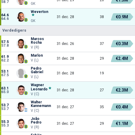
58.7
GK
Weverton
64.6
€0.9M
31 dec. 28
38
64.6
GK
Verdedigers
Marcos
57.5
Rocha
€0.3M
31 dec. 26
37
57.8
V (R)
Marlon
61.9
€2.4M
31 dec. 28
29
62.2
V (L)
Pedro
53.1
Gabriel
31 dec. 28
19
67.5
V (L)
Wagner
63.1
Leonardo
€2.3M
31 dec. 28
27
65.0
V (C)
Walter
53.7
Kannemann
€0.4M
31 dec. 27
35
53.7
V (C)
João
55.3
Pedro
€1.1M
31 dec. 27
29
55.3
V (R)