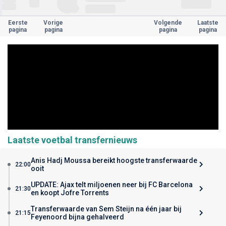
Eerste
Vorige
Volgende
Laatste
pagina
pagina
pagina
pagina
Laatste voetbal transfernieuws
Anis Hadj Moussa bereikt hoogste transferwaarde
22:00
ooit
UPDATE: Ajax telt miljoenen neer bij FC Barcelona
21:30
en koopt Jofre Torrents
Transferwaarde van Sem Steijn na één jaar bij
21:15
Feyenoord bijna gehalveerd