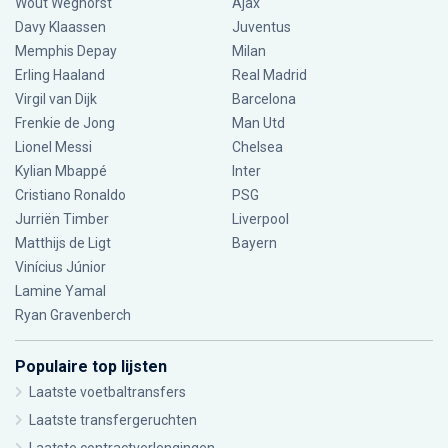
Wout Weghorst
Ajax
Davy Klaassen
Juventus
Memphis Depay
Milan
Erling Haaland
Real Madrid
Virgil van Dijk
Barcelona
Frenkie de Jong
Man Utd
Lionel Messi
Chelsea
Kylian Mbappé
Inter
Cristiano Ronaldo
PSG
Jurriën Timber
Liverpool
Matthijs de Ligt
Bayern
Vinícius Júnior
Lamine Yamal
Ryan Gravenberch
Populaire top lijsten
Laatste voetbaltransfers
Laatste transfergeruchten