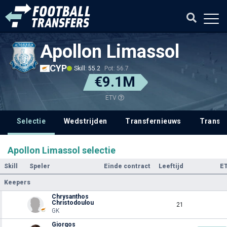
Apollon Limassol
CYP
Skill: 55.2
Pot: 56.7
€9.1M
ETV
Selectie
Wedstrijden
Transfernieuws
Transf
Apollon Limassol selectie
Skill
Speler
Einde contract
Leeftijd
E
Keepers
Chrysanthos
Christodoulou
21
GK
Giorgos