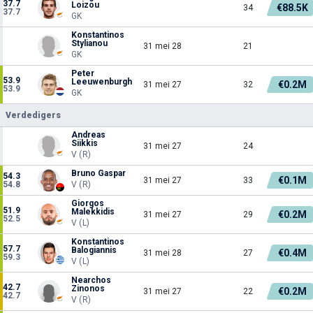
37.7
Loizou
€88.5K
34
37.7
GK
Konstantinos
Stylianou
31 mei 28
21
GK
Peter
53.9
Leeuwenburgh
€0.2M
31 mei 27
32
53.9
GK
Verdedigers
Andreas
Siikkis
31 mei 27
24
V (R)
Bruno Gaspar
54.3
€0.1M
31 mei 27
33
54.8
V (R)
Giorgos
51.9
Malekkidis
€0.2M
31 mei 27
29
52.5
V (L)
Konstantinos
57.7
Balogiannis
€0.4M
31 mei 28
27
59.3
V (L)
Nearchos
42.7
Zinonos
€0.2M
31 mei 27
22
42.7
V (R)