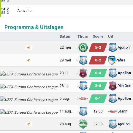
56.0
54.2
Aanvallen
55.2
Programma & Uitslagen
Datum
Thuis
Score
Uit
5
-
2
22 mei
Omonia
Apollon
0
-
2
29 mei
Apollon
Pafos
0
-
4
23 jul.
Dila Gori
Apollon
3
-
0
28 jul.
Apollon
Dila Gori
0
-
1
5 aug.
Brann
Apollon
11 aug.
Apollon
19:00
Brann
28 aug.
Aris
02:00
Apollon