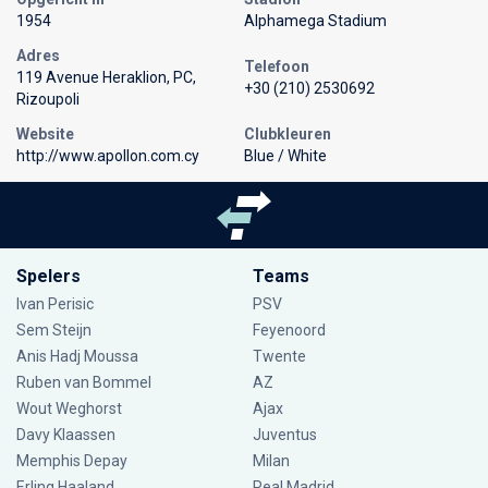
1954
Alphamega Stadium
Adres
Telefoon
119 Avenue Heraklion, PC,
+30 (210) 2530692
Rizoupoli
Website
Clubkleuren
http://www.apollon.com.cy
Blue / White
Spelers
Teams
Ivan Perisic
PSV
Sem Steijn
Feyenoord
Anis Hadj Moussa
Twente
Ruben van Bommel
AZ
Wout Weghorst
Ajax
Davy Klaassen
Juventus
Memphis Depay
Milan
Erling Haaland
Real Madrid