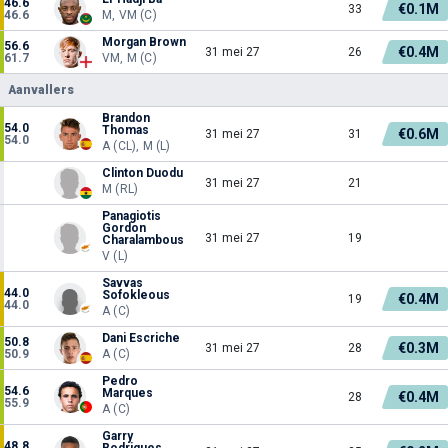
46.6
€0.1M
33
46.6
M, VM (C)
Morgan Brown
56.6
€0.4M
31 mei 27
26
61.7
VM, M (C)
Aanvallers
Brandon
54.0
Thomas
€0.6M
31 mei 27
31
54.0
A (CL), M (L)
Clinton Duodu
31 mei 27
21
M (RL)
Panagiotis
Gordon
31 mei 27
19
Charalambous
V (L)
Savvas
44.0
Sofokleous
€0.4M
19
44.0
A (C)
Dani Escriche
50.8
€0.3M
31 mei 27
28
50.9
A (C)
Pedro
54.6
Marques
€0.4M
28
55.9
A (C)
Garry
48.8
Rodrigues