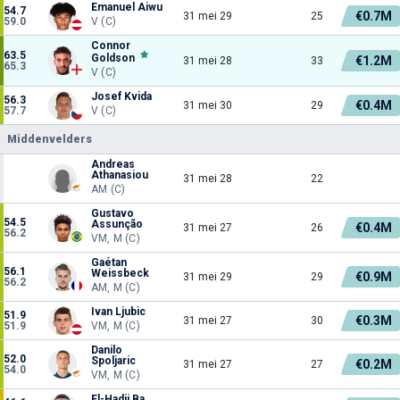
Emanuel Aiwu
54.7
€0.7M
31 mei 29
25
59.0
V (C)
Connor
63.5
Goldson
€1.2M
31 mei 28
33
65.3
V (C)
Josef Kvida
56.3
€0.4M
31 mei 30
29
57.7
V (C)
Middenvelders
Andreas
Athanasiou
31 mei 28
22
AM (C)
Gustavo
54.5
Assunção
€0.4M
31 mei 27
26
56.2
VM, M (C)
Gaétan
56.1
Weissbeck
€0.9M
31 mei 29
29
56.2
AM, M (C)
Ivan Ljubic
51.9
€0.3M
31 mei 27
30
51.9
VM, M (C)
Danilo
52.0
Spoljaric
€0.2M
31 mei 27
27
54.0
VM, M (C)
El-Hadji Ba