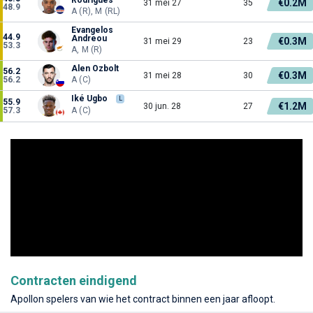
€0.2M
31 mei 27
35
48.9
A (R), M (RL)
Evangelos
44.9
Andreou
€0.3M
31 mei 29
23
53.3
A, M (R)
Alen Ozbolt
56.2
€0.3M
31 mei 28
30
56.2
A (C)
Iké Ugbo
L
55.9
€1.2M
30 jun. 28
27
57.3
A (C)
Contracten eindigend
Apollon spelers van wie het contract binnen een jaar afloopt.