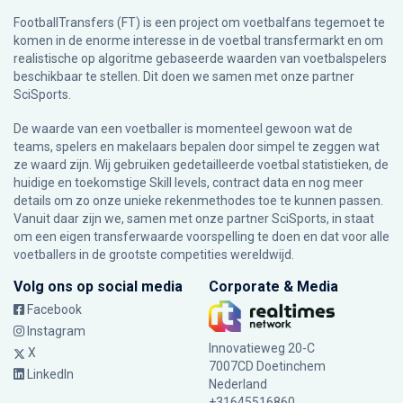
FootballTransfers (FT) is een project om voetbalfans tegemoet te
komen in de enorme interesse in de voetbal transfermarkt en om
realistische op algoritme gebaseerde waarden van voetbalspelers
beschikbaar te stellen. Dit doen we samen met onze partner
SciSports
.
De waarde van een voetballer is momenteel gewoon wat de
teams, spelers en makelaars bepalen door simpel te zeggen wat
ze waard zijn. Wij gebruiken gedetailleerde voetbal statistieken, de
huidige en toekomstige Skill levels, contract data en nog meer
details om zo onze unieke rekenmethodes toe te kunnen passen.
Vanuit daar zijn we, samen met onze partner SciSports, in staat
om een eigen transferwaarde voorspelling te doen en dat voor alle
voetballers in de grootste competities wereldwijd.
Volg ons op social media
Corporate & Media
Facebook
Instagram
Innovatieweg 20-C
X
7007CD Doetinchem
LinkedIn
Nederland
+31645516860