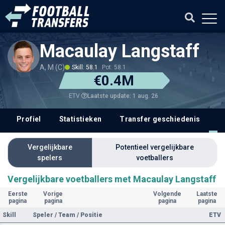
Macaulay Langstaff
A, M (C)
Skill: 58.1
Pot: 58.1
€0.4M
Laatste update: 1 aug. 26
ETV
Profiel
Statistieken
Transfer geschiedenis
V
Vergelijkbare
Potentieel vergelijkbare
spelers
voetballers
Vergelijkbare voetballers met Macaulay Langstaff
Eerste
Vorige
Volgende
Laatste
pagina
pagina
pagina
pagina
Skill
Speler / Team / Positie
ETV