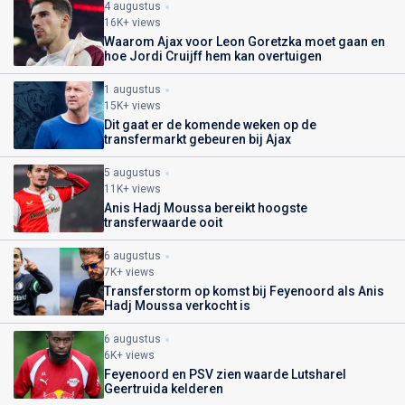
4 augustus
16K+ views
Waarom Ajax voor Leon Goretzka moet gaan en
hoe Jordi Cruijff hem kan overtuigen
1 augustus
15K+ views
Dit gaat er de komende weken op de
transfermarkt gebeuren bij Ajax
5 augustus
11K+ views
Anis Hadj Moussa bereikt hoogste
transferwaarde ooit
6 augustus
7K+ views
Transferstorm op komst bij Feyenoord als Anis
Hadj Moussa verkocht is
6 augustus
6K+ views
Feyenoord en PSV zien waarde Lutsharel
Geertruida kelderen