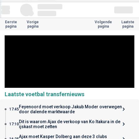
Eerste
Vorige
Volgende
Laatste
pagina
pagina
pagina
pagina
Laatste voetbal transfernieuws
Feyenoord moet verkoop Jakub Moder overwegen
17:45
door dalende marktwaarde
Dit is waarom Ajax de verkoop van Ko Itakura in de
17:10
ijskast moet zetten
Ajax moet Kasper Dolberg aan deze 3 clubs
16:25