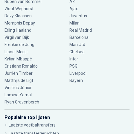
Ruben van Bommel
AZ
Wout Weghorst
Ajax
Davy Klaassen
Juventus
Memphis Depay
Milan
Erling Haaland
Real Madrid
Virgil van Dijk
Barcelona
Frenkie de Jong
Man Utd
Lionel Messi
Chelsea
Kylian Mbappé
Inter
Cristiano Ronaldo
PSG
Jurriën Timber
Liverpool
Matthijs de Ligt
Bayern
Vinícius Júnior
Lamine Yamal
Ryan Gravenberch
Populaire top lijsten
Laatste voetbaltransfers
Laatste transfergeruchten