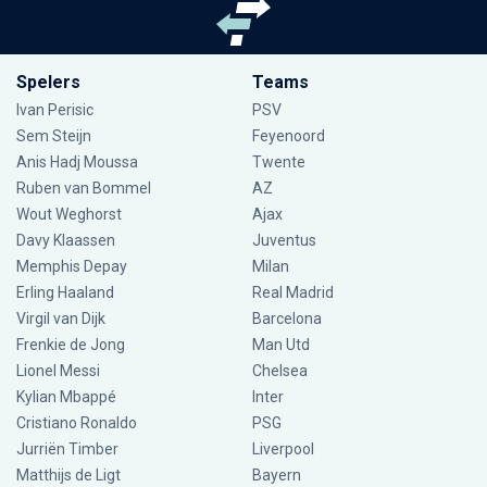
Spelers
Teams
Ivan Perisic
PSV
Sem Steijn
Feyenoord
Anis Hadj Moussa
Twente
Ruben van Bommel
AZ
Wout Weghorst
Ajax
Davy Klaassen
Juventus
Memphis Depay
Milan
Erling Haaland
Real Madrid
Virgil van Dijk
Barcelona
Frenkie de Jong
Man Utd
Lionel Messi
Chelsea
Kylian Mbappé
Inter
Cristiano Ronaldo
PSG
Jurriën Timber
Liverpool
Matthijs de Ligt
Bayern