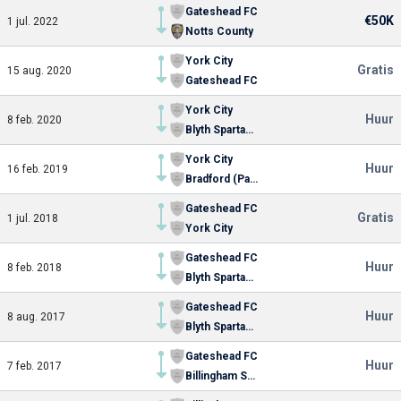
Gateshead FC
€50K
1 jul. 2022
Notts County
York City
Gratis
15 aug. 2020
Gateshead FC
York City
Huur
8 feb. 2020
Blyth Spartans AFC
York City
Huur
16 feb. 2019
Bradford (Park Avenue)
Gateshead FC
Gratis
1 jul. 2018
York City
Gateshead FC
Huur
8 feb. 2018
Blyth Spartans AFC
Gateshead FC
Huur
8 aug. 2017
Blyth Spartans AFC
Gateshead FC
Huur
7 feb. 2017
Billingham Synthonia FC