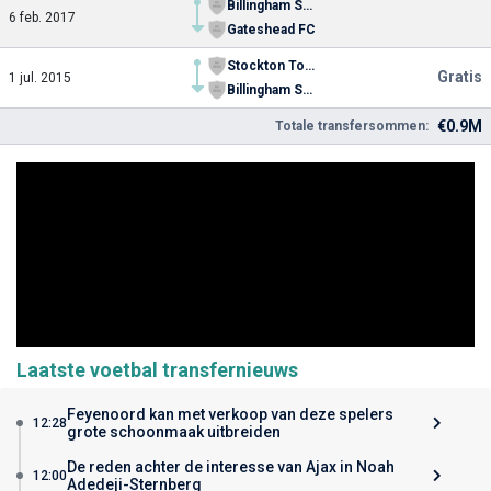
Billingham Synthonia FC
6 feb. 2017
Gateshead FC
Stockton Town
Gratis
1 jul. 2015
Billingham Synthonia FC
€0.9M
Totale transfersommen:
Laatste voetbal transfernieuws
Feyenoord kan met verkoop van deze spelers
12:28
grote schoonmaak uitbreiden
De reden achter de interesse van Ajax in Noah
12:00
Adedeji-Sternberg