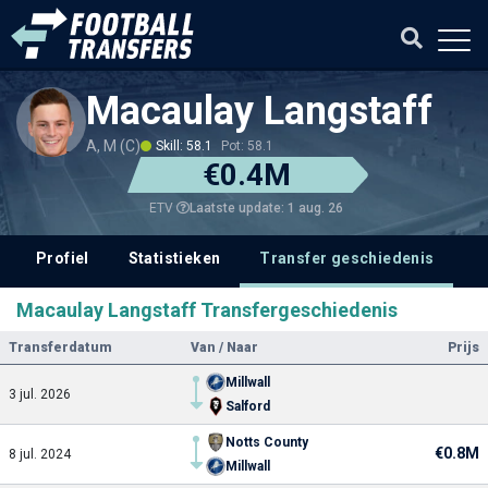
Macaulay Langstaff
A, M (C)
Skill: 58.1
Pot: 58.1
€0.4M
Laatste update: 1 aug. 26
ETV
Profiel
Statistieken
Transfer geschiedenis
V
Macaulay Langstaff Transfergeschiedenis
Transferdatum
Van / Naar
Prijs
Millwall
3 jul. 2026
Salford
Notts County
€0.8M
8 jul. 2024
Millwall