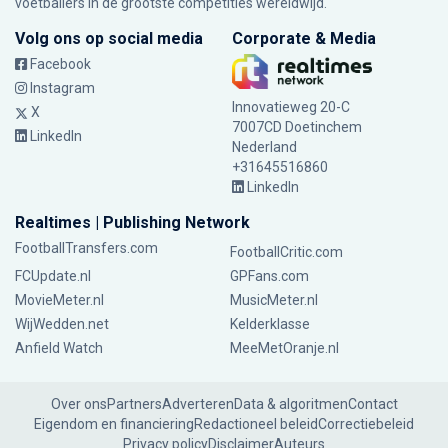
voetballers in de grootste competities wereldwijd.
Volg ons op social media
Corporate & Media
Facebook
Instagram
Innovatieweg 20-C
X
7007CD Doetinchem
LinkedIn
Nederland
+31645516860
LinkedIn
Realtimes | Publishing Network
FootballTransfers.com
FootballCritic.com
FCUpdate.nl
GPFans.com
MovieMeter.nl
MusicMeter.nl
WijWedden.net
Kelderklasse
Anfield Watch
MeeMetOranje.nl
Over ons
Partners
Adverteren
Data & algoritmen
Contact
Eigendom en financiering
Redactioneel beleid
Correctiebeleid
Privacy policy
Disclaimer
Auteurs