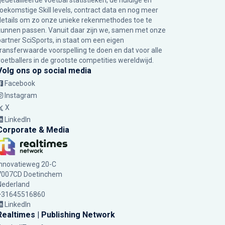
gedetailleerde voetbal statistieken, de huidige en
toekomstige Skill levels, contract data en nog meer
details om zo onze unieke rekenmethodes toe te
kunnen passen. Vanuit daar zijn we, samen met onze
partner SciSports, in staat om een eigen
transferwaarde voorspelling te doen en dat voor alle
voetballers in de grootste competities wereldwijd.
Volg ons op social media
Facebook
Instagram
X
LinkedIn
Corporate & Media
Innovatieweg 20-C
7007CD Doetinchem
Nederland
+31645516860
LinkedIn
Realtimes | Publishing Network