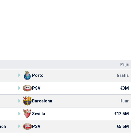
Prijs
Porto
Gratis
a
PSV
€3M
a
Barcelona
Huur
Sevilla
€12.5M
ach
PSV
€5.5M