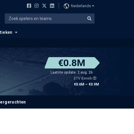
Nederlands
stieken
€0.8M
Laatste update: 2 aug. 26
ETV Bereik
€0.6M – €0.9M
fergeruchten