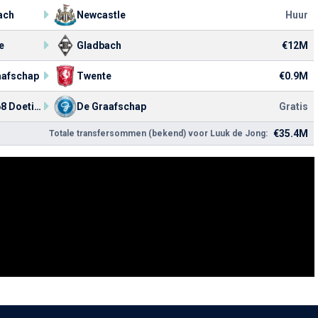
ach
Newcastle
Huur
e
Gladbach
€12M
aafschap
Twente
€0.9M
DZC '68 Doetinchem
De Graafschap
Gratis
€35.4M
Totale transfersommen (bekend) voor Luuk de Jong: