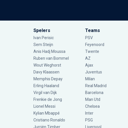
Spelers
Teams
Ivan Perisic
PSV
Sem Steijn
Feyenoord
Anis Hadj Moussa
Twente
Ruben van Bommel
AZ
Wout Weghorst
Ajax
Davy Klaassen
Juventus
Memphis Depay
Milan
Erling Haaland
Real Madrid
Virgil van Dijk
Barcelona
Frenkie de Jong
Man Utd
Lionel Messi
Chelsea
Kylian Mbappé
Inter
Cristiano Ronaldo
PSG
Jurriën Timber
Liverpool