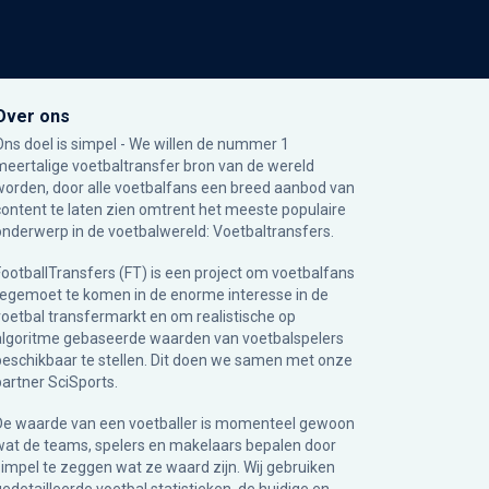
Over ons
Ons doel is simpel - We willen de nummer 1
meertalige voetbaltransfer bron van de wereld
worden, door alle voetbalfans een breed aanbod van
content te laten zien omtrent het meeste populaire
onderwerp in de voetbalwereld: Voetbaltransfers.
FootballTransfers (FT) is een project om voetbalfans
tegemoet te komen in de enorme interesse in de
voetbal transfermarkt en om realistische op
algoritme gebaseerde waarden van voetbalspelers
beschikbaar te stellen. Dit doen we samen met onze
partner
SciSports
.
De waarde van een voetballer is momenteel gewoon
wat de teams, spelers en makelaars bepalen door
simpel te zeggen wat ze waard zijn. Wij gebruiken