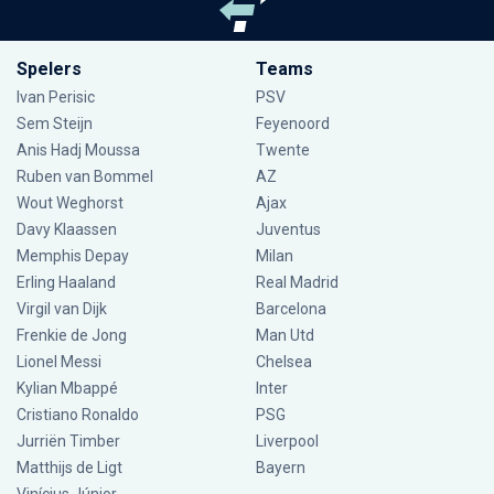
Spelers
Teams
Ivan Perisic
PSV
Sem Steijn
Feyenoord
Anis Hadj Moussa
Twente
Ruben van Bommel
AZ
Wout Weghorst
Ajax
Davy Klaassen
Juventus
Memphis Depay
Milan
Erling Haaland
Real Madrid
Virgil van Dijk
Barcelona
Frenkie de Jong
Man Utd
Lionel Messi
Chelsea
Kylian Mbappé
Inter
Cristiano Ronaldo
PSG
Jurriën Timber
Liverpool
Matthijs de Ligt
Bayern