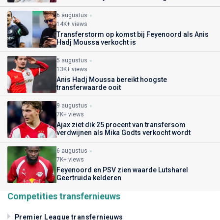
6 augustus
14K+ views
Transferstorm op komst bij Feyenoord als Anis
Hadj Moussa verkocht is
5 augustus
13K+ views
Anis Hadj Moussa bereikt hoogste
transferwaarde ooit
9 augustus
7K+ views
Ajax ziet dik 25 procent van transfersom
verdwijnen als Mika Godts verkocht wordt
6 augustus
7K+ views
Feyenoord en PSV zien waarde Lutsharel
Geertruida kelderen
Competities transfernieuws
Premier League transfernieuws