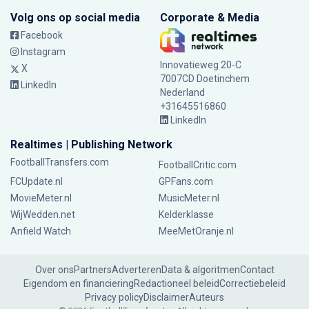
Volg ons op social media
Corporate & Media
Facebook
Instagram
Innovatieweg 20-C
X
7007CD Doetinchem
LinkedIn
Nederland
+31645516860
LinkedIn
Realtimes | Publishing Network
FootballTransfers.com
FootballCritic.com
FCUpdate.nl
GPFans.com
MovieMeter.nl
MusicMeter.nl
WijWedden.net
Kelderklasse
Anfield Watch
MeeMetOranje.nl
Over ons
Partners
Adverteren
Data & algoritmen
Contact
Eigendom en financiering
Redactioneel beleid
Correctiebeleid
Privacy policy
Disclaimer
Auteurs