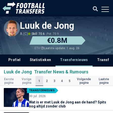
Luuk de Jong
A (C)
Skill: 70.6
Pot: 70.9
€0.8M
Laatste update: 1 aug. 26
ETV
Profiel
Statistieken
Transfernieuws
Transfer
Luuk de Jong Transfer News & Rumours
Eerste
Vorige
Volgende
Laatste
(Huidige)
1
2
3
4
5
pagina
pagina
pagina
pagina
TRANSFERNIEUWS
30 jul. 2026
Wat is er met Luuk de Jong aan de hand? Spits
nog altijd zonder club