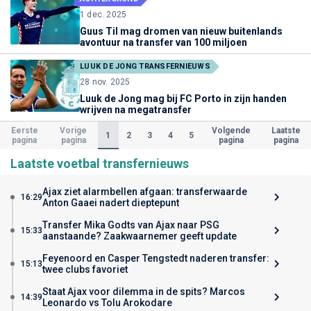
1 dec. 2025
Guus Til mag dromen van nieuw buitenlands
avontuur na transfer van 100 miljoen
LUUK DE JONG TRANSFERNIEUWS
28 nov. 2025
Luuk de Jong mag bij FC Porto in zijn handen
wrijven na megatransfer
Eerste
Vorige
Volgende
Laatste
(Huidige)
1
2
3
4
5
pagina
pagina
pagina
pagina
Laatste voetbal transfernieuws
Ajax ziet alarmbellen afgaan: transferwaarde
16:29
Anton Gaaei nadert dieptepunt
Transfer Mika Godts van Ajax naar PSG
15:33
aanstaande? Zaakwaarnemer geeft update
Feyenoord en Casper Tengstedt naderen transfer:
15:13
twee clubs favoriet
Staat Ajax voor dilemma in de spits? Marcos
14:39
Leonardo vs Tolu Arokodare