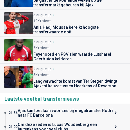
Dit gaat er de komende weken op de
transfermarkt gebeuren bij Ajax
5 augustus
10K+ views
Anis Hadj Moussa bereikt hoogste
transferwaarde ooit
6 augustus
6K+ views
Feyenoord en PSV zien waarde Lutsharel
Geertruida kelderen
2 augustus
5K+ views
Langverwachte komst van Ter Stegen dwingt
Ajax tot keuze tussen Heerkens of Reverson
Laatste voetbal transfernieuws
Ajax kan toeslaan voor zes bij megatransfer Rodri
21:56
naar FC Barcelona
Om deze reden is Lucas Woudenberg een
21:00
buitenkans voor veel clubs