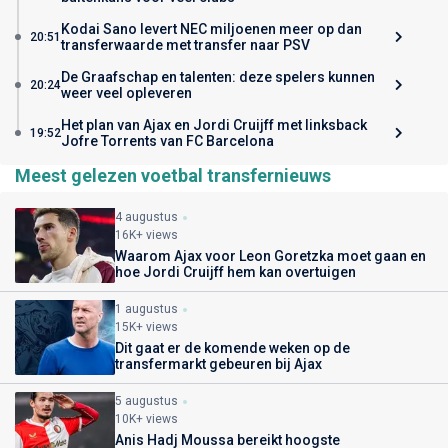
Kodai Sano levert NEC miljoenen meer op dan
20:51
transferwaarde met transfer naar PSV
De Graafschap en talenten: deze spelers kunnen
20:24
weer veel opleveren
Het plan van Ajax en Jordi Cruijff met linksback
19:52
Jofre Torrents van FC Barcelona
Meest gelezen voetbal transfernieuws
4 augustus
16K+ views
Waarom Ajax voor Leon Goretzka moet gaan en
hoe Jordi Cruijff hem kan overtuigen
1 augustus
15K+ views
Dit gaat er de komende weken op de
transfermarkt gebeuren bij Ajax
5 augustus
10K+ views
Anis Hadj Moussa bereikt hoogste