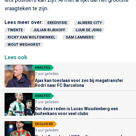
vraagteken te zijn.
Lees meer over:
EREDIVISIE
ALMERE CITY
TWENTE
JULIAN RIJKHOFF
LUUK DE JONG
RICKY VAN WOLFSWINKEL
SAM LAMMERS
WOUT WEGHORST
Lees ook
ANALYSE
2 uur geleden
Ajax kan toeslaan voor zes bij megatransfer
Rodri naar FC Barcelona
ANALYSE
3 uur geleden
Om deze reden is Lucas Woudenberg een
buitenkans voor veel clubs
EXCLUSIEF
3 uur geleden