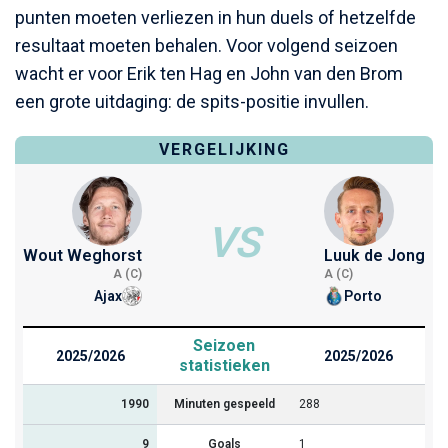
punten moeten verliezen in hun duels of hetzelfde
resultaat moeten behalen. Voor volgend seizoen
wacht er voor Erik ten Hag en John van den Brom
een grote uitdaging: de spits-positie invullen.
VERGELIJKING
VS
Wout Weghorst
Luuk de Jong
A (C)
A (C)
Ajax
Porto
Seizoen
2025/2026
2025/2026
statistieken
1990
Minuten gespeeld
288
9
Goals
1