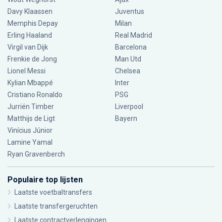
Davy Klaassen
Juventus
Memphis Depay
Milan
Erling Haaland
Real Madrid
Virgil van Dijk
Barcelona
Frenkie de Jong
Man Utd
Lionel Messi
Chelsea
Kylian Mbappé
Inter
Cristiano Ronaldo
PSG
Jurriën Timber
Liverpool
Matthijs de Ligt
Bayern
Vinícius Júnior
Lamine Yamal
Ryan Gravenberch
Populaire top lijsten
Laatste voetbaltransfers
Laatste transfergeruchten
Laatste contractverlengingen