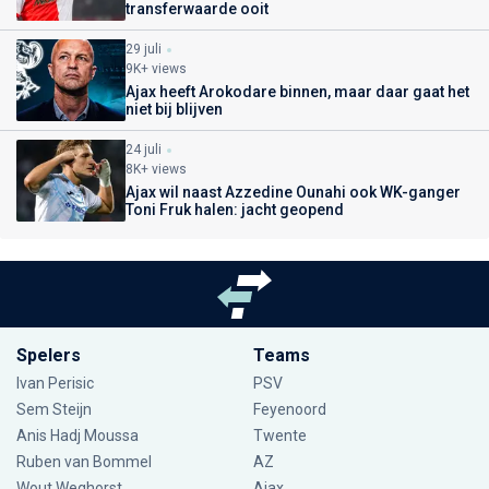
transferwaarde ooit
29 juli
9K+ views
Ajax heeft Arokodare binnen, maar daar gaat het
niet bij blijven
24 juli
8K+ views
Ajax wil naast Azzedine Ounahi ook WK-ganger
Toni Fruk halen: jacht geopend
Spelers
Teams
Ivan Perisic
PSV
Sem Steijn
Feyenoord
Anis Hadj Moussa
Twente
Ruben van Bommel
AZ
Wout Weghorst
Ajax