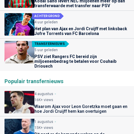
Kodai Sano levert NEC miljoenen meer op dan
transferwaarde met transfer naar PSV
ACHTERGROND
4 uur geleden
Het plan van Ajax en Jordi Cruijff met linksback
Jofre Torrents van FC Barcelona
TRANSFERNIEUWS
5 uur geleden
PSV ziet Rangers FC bereid zijn
miljoenenbedrag te betalen voor Couhaib
Driouech
Populair transfernieuws
4 augustus
16K+ views
Waarom Ajax voor Leon Goretzka moet gaan en
hoe Jordi Cruijff hem kan overtuigen
1 augustus
15K+ views