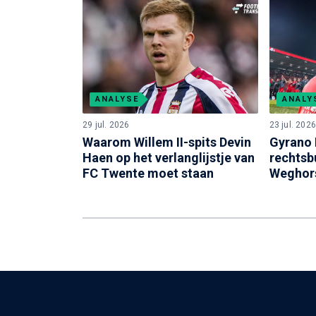
ANALYSE
ANALY
29 jul. 2026
23 jul. 2026
Waarom Willem II-spits Devin
Gyrano 
Haen op het verlanglijstje van
rechtsb
FC Twente moet staan
Weghors