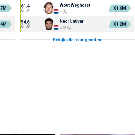
Wout Weghorst
61.4
.7M
€1.6M
61.4
F (C)
Naci Ünüvar
54.6
.4M
€1.2M
61.8
F, M (L)
Bekijk alle teamgenoten