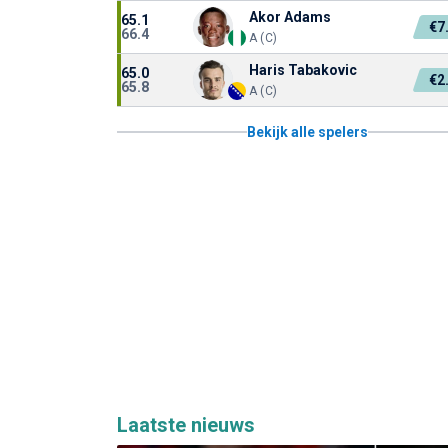
Akor Adams
65.1
€7
66.4
A (C)
Haris Tabakovic
65.0
€2
65.8
A (C)
Bekijk alle spelers
Laatste nieuws