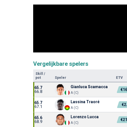
Vergelijkbare spelers
Skill
/
pot
Speler
ETV
Gianluca Scamacca
65.7
€1
66.8
A (C)
Lassina Traoré
65.7
€2
67.1
A (C)
Lorenzo Lucca
65.6
€2
68.9
A (C)