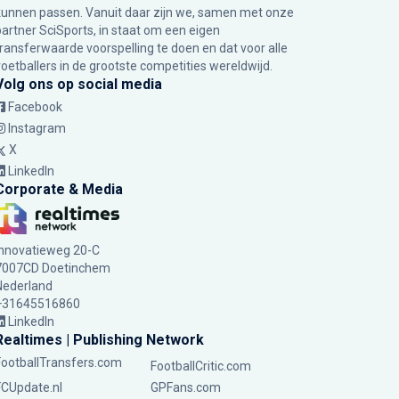
kunnen passen. Vanuit daar zijn we, samen met onze
partner SciSports, in staat om een eigen
transferwaarde voorspelling te doen en dat voor alle
voetballers in de grootste competities wereldwijd.
Volg ons op social media
Facebook
Instagram
X
LinkedIn
Corporate & Media
Innovatieweg 20-C
7007CD Doetinchem
Nederland
+31645516860
LinkedIn
Realtimes | Publishing Network
FootballTransfers.com
FootballCritic.com
FCUpdate.nl
GPFans.com