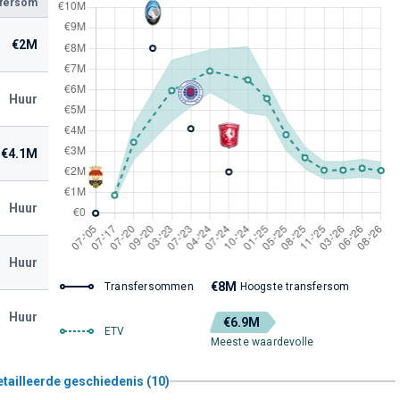
sfersom
€2M
Huur
€4.1M
Huur
Huur
€8M
Transfersommen
Hoogste transfersom
Huur
€6.9M
ETV
Meeste waardevolle
etailleerde geschiedenis (10)