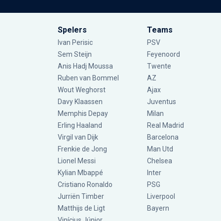
Spelers
Teams
Ivan Perisic
PSV
Sem Steijn
Feyenoord
Anis Hadj Moussa
Twente
Ruben van Bommel
AZ
Wout Weghorst
Ajax
Davy Klaassen
Juventus
Memphis Depay
Milan
Erling Haaland
Real Madrid
Virgil van Dijk
Barcelona
Frenkie de Jong
Man Utd
Lionel Messi
Chelsea
Kylian Mbappé
Inter
Cristiano Ronaldo
PSG
Jurriën Timber
Liverpool
Matthijs de Ligt
Bayern
Vinícius Júnior