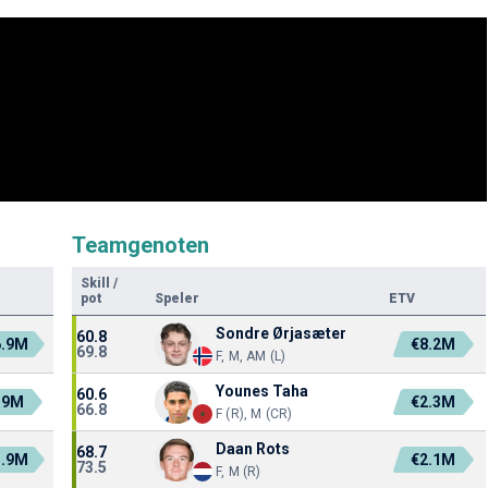
Teamgenoten
Skill
/
pot
Speler
ETV
Sondre Ørjasæter
60.8
6.9M
€8.2M
69.8
F, M, AM (L)
Younes Taha
60.6
.9M
€2.3M
66.8
F (R), M (CR)
Daan Rots
68.7
1.9M
€2.1M
73.5
F, M (R)