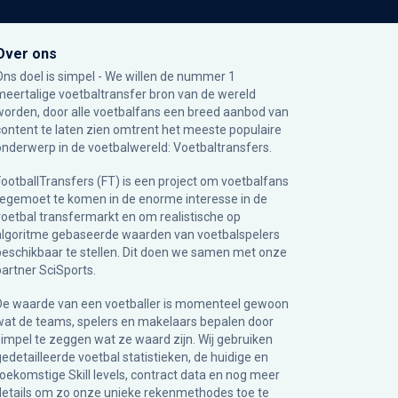
Over ons
Ons doel is simpel - We willen de nummer 1
meertalige voetbaltransfer bron van de wereld
worden, door alle voetbalfans een breed aanbod van
content te laten zien omtrent het meeste populaire
onderwerp in de voetbalwereld: Voetbaltransfers.
FootballTransfers (FT) is een project om voetbalfans
tegemoet te komen in de enorme interesse in de
voetbal transfermarkt en om realistische op
algoritme gebaseerde waarden van voetbalspelers
beschikbaar te stellen. Dit doen we samen met onze
partner
SciSports
.
De waarde van een voetballer is momenteel gewoon
wat de teams, spelers en makelaars bepalen door
simpel te zeggen wat ze waard zijn. Wij gebruiken
gedetailleerde voetbal statistieken, de huidige en
toekomstige Skill levels, contract data en nog meer
details om zo onze unieke rekenmethodes toe te