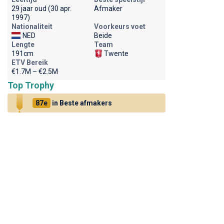
29 jaar oud (30 apr.
Afmaker
1997)
Nationaliteit
Voorkeurs voet
NED
Beide
Lengte
Team
191cm
Twente
ETV Bereik
€1.7M – €2.5M
Top Trophy
87e
in Beste afmakers