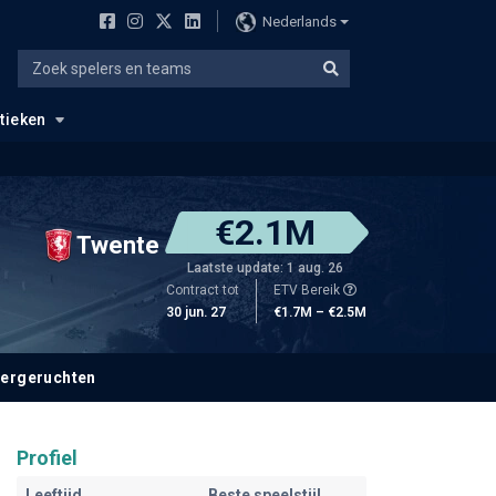
Nederlands
stieken
€2.1M
Twente
Laatste update: 1 aug. 26
Contract tot
ETV Bereik
30 jun. 27
€1.7M – €2.5M
fergeruchten
Profiel
Leeftijd
Beste speelstijl