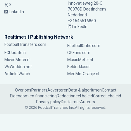
Innovatieweg 20-C
X
7007CD Doetinchem
LinkedIn
Nederland
+31645516860
LinkedIn
Realtimes | Publishing Network
FootballTransfers.com
FootballCritic.com
FCUpdate.nl
GPFans.com
MovieMeter.nl
MusicMeter.nl
WijWedden.net
Kelderklasse
Anfield Watch
MeeMetOranje.nl
Over ons
Partners
Adverteren
Data & algoritmen
Contact
Eigendom en financiering
Redactioneel beleid
Correctiebeleid
Privacy policy
Disclaimer
Auteurs
© 2026 FootballTransfers Inc.
All rights reserved.