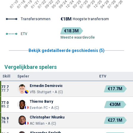
€18M
Transfersommen
Hoogste transfersom
€18.3M
ETV
Meeste waardevolle
Bekijk gedetailleerde geschiedenis (5)
Vergelijkbare spelers
Skill
Speler
ETV
Ermedin Demirovic
77.7
€17.7M
77.7
VfB Stuttgart • A (C)
Thierno Barry
77.0
€30M
85.2
Everton FC • A (C)
Christopher Nkunku
76.9
€27.1M
78.1
AC Milan • A (C)
Alexander Sørloth