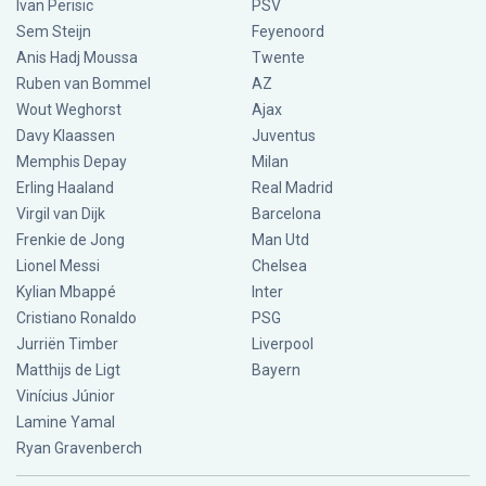
Ivan Perisic
PSV
Sem Steijn
Feyenoord
Anis Hadj Moussa
Twente
Ruben van Bommel
AZ
Wout Weghorst
Ajax
Davy Klaassen
Juventus
Memphis Depay
Milan
Erling Haaland
Real Madrid
Virgil van Dijk
Barcelona
Frenkie de Jong
Man Utd
Lionel Messi
Chelsea
Kylian Mbappé
Inter
Cristiano Ronaldo
PSG
Jurriën Timber
Liverpool
Matthijs de Ligt
Bayern
Vinícius Júnior
Lamine Yamal
Ryan Gravenberch