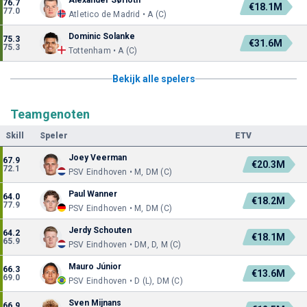
76.7
€18.1M
77.0
Atletico de Madrid • A (C)
Dominic Solanke
75.3
€31.6M
75.3
Tottenham • A (C)
Bekijk alle spelers
Teamgenoten
Skill
Speler
ETV
Joey Veerman
67.9
€20.3M
72.1
PSV Eindhoven • M, DM (C)
Paul Wanner
64.0
€18.2M
77.9
PSV Eindhoven • M, DM (C)
Jerdy Schouten
64.2
€18.1M
65.9
PSV Eindhoven • DM, D, M (C)
Mauro Júnior
66.3
€13.6M
69.0
PSV Eindhoven • D (L), DM (C)
Sven Mijnans
66.9