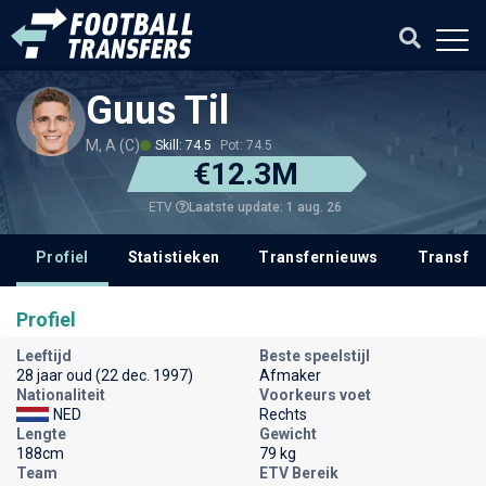
Guus Til
M, A (C)
Skill: 74.5
Pot: 74.5
€12.3M
Laatste update: 1 aug. 26
ETV
Profiel
Statistieken
Transfernieuws
Transfer
Profiel
Leeftijd
Beste speelstijl
28 jaar oud (22 dec. 1997)
Afmaker
Nationaliteit
Voorkeurs voet
NED
Rechts
Lengte
Gewicht
188cm
79 kg
Team
ETV Bereik