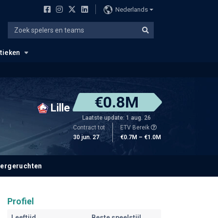
Nederlands
stieken
€0.8M
Lille
Laatste update: 1 aug. 26
Contract tot
ETV Bereik
30 jun. 27
€0.7M – €1.0M
fergeruchten
Profiel
Leeftijd
Beste speelstijl