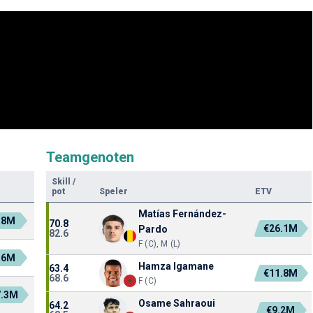
Teamgenoten
Skill
/
pot
Speler
ETV
Matías Fernández-
.8M
70.8
€26.1M
Pardo
82.6
F (C), M (L)
.6M
Hamza Igamane
63.4
€11.8M
68.6
F (C)
7.3M
Osame Sahraoui
64.2
€9.2M