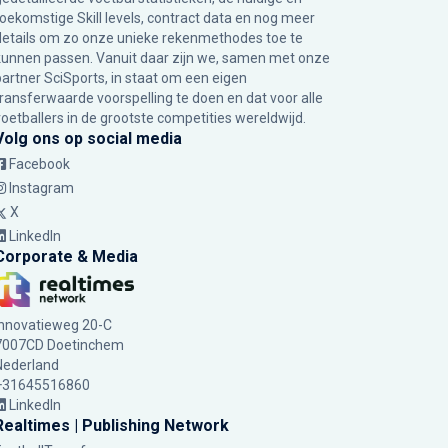
toekomstige Skill levels, contract data en nog meer
details om zo onze unieke rekenmethodes toe te
kunnen passen. Vanuit daar zijn we, samen met onze
partner SciSports, in staat om een eigen
transferwaarde voorspelling te doen en dat voor alle
voetballers in de grootste competities wereldwijd.
Volg ons op social media
Facebook
Instagram
X
LinkedIn
Corporate & Media
Innovatieweg 20-C
7007CD Doetinchem
Nederland
+31645516860
LinkedIn
Realtimes | Publishing Network