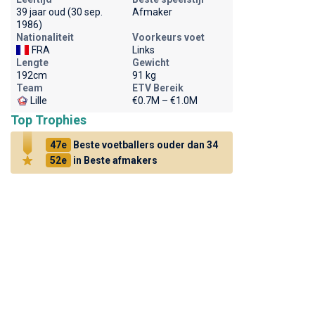
39 jaar oud (30 sep.
Afmaker
1986)
Nationaliteit
Voorkeurs voet
FRA
Links
Lengte
Gewicht
192cm
91 kg
Team
ETV Bereik
Lille
€0.7M – €1.0M
Top Trophies
47e
Beste voetballers ouder dan 34
52e
in Beste afmakers