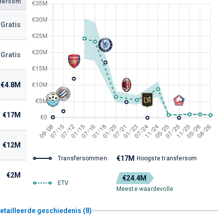
sfersom
Gratis
Gratis
€4.8M
€17M
€12M
€17M
Transfersommen
Hoogste transfersom
€2M
€24.4M
ETV
Meeste waardevolle
etailleerde geschiedenis (8)