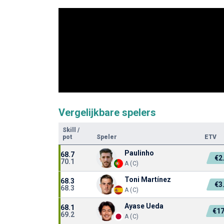
Vergelijkbare spelers
Skill
/
pot
Speler
ETV
Paulinho
68.7
€2
70.1
A (C)
Toni Martínez
68.3
€3
68.3
A (C)
Ayase Ueda
68.1
€1
69.2
A (C)