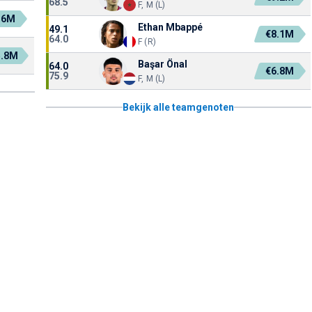
68.5
F, M (L)
.6M
Ethan Mbappé
49.1
€8.1M
64.0
F (R)
5.8M
Başar Önal
64.0
€6.8M
75.9
F, M (L)
Bekijk alle teamgenoten