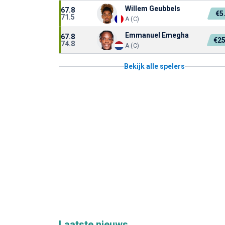
Willem Geubbels
67.8
€5
71.5
A (C)
Emmanuel Emegha
67.8
€2
74.8
A (C)
Bekijk alle spelers
Laatste nieuws