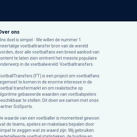
Over ons
Ons doel is simpel - We willen de nummer 1
meertalige voetbaltransfer bron van de wereld
worden, door alle voetbalfans een breed aanbod van
content te laten zien omtrent het meeste populaire
onderwerp in de voetbalwereld: Voetbaltransfers.
FootballTransfers (FT) is een project om voetbalfans
tegemoet te komen in de enorme interesse in de
voetbal transfermarkt en om realistische op
algoritme gebaseerde waarden van voetbalspelers
beschikbaar te stellen. Dit doen we samen met onze
partner
SciSports
.
De waarde van een voetballer is momenteel gewoon
wat de teams, spelers en makelaars bepalen door
simpel te zeggen wat ze waard zijn. Wij gebruiken
gedetailleerde voetbal statistieken, de huidige en