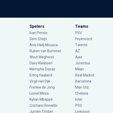
Spelers
Teams
Ivan Perisic
PSV
Sem Steijn
Feyenoord
Anis Hadj Moussa
Twente
Ruben van Bommel
AZ
Wout Weghorst
Ajax
Davy Klaassen
Juventus
Memphis Depay
Milan
Erling Haaland
Real Madrid
Virgil van Dijk
Barcelona
Frenkie de Jong
Man Utd
Lionel Messi
Chelsea
Kylian Mbappé
Inter
Cristiano Ronaldo
PSG
Jurriën Timber
Liverpool