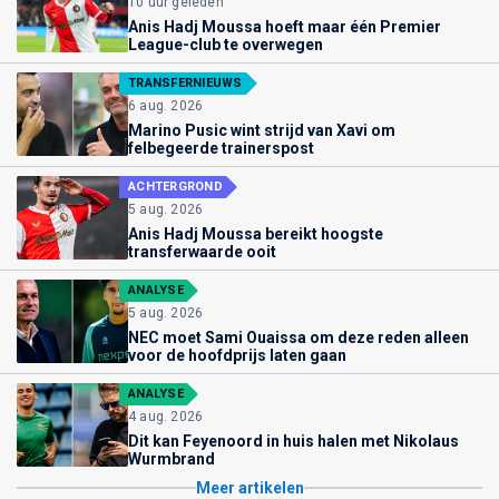
10 uur geleden
Anis Hadj Moussa hoeft maar één Premier
League-club te overwegen
TRANSFERNIEUWS
6 aug. 2026
Marino Pusic wint strijd van Xavi om
felbegeerde trainerspost
ACHTERGROND
5 aug. 2026
Anis Hadj Moussa bereikt hoogste
transferwaarde ooit
ANALYSE
5 aug. 2026
NEC moet Sami Ouaissa om deze reden alleen
voor de hoofdprijs laten gaan
ANALYSE
4 aug. 2026
Dit kan Feyenoord in huis halen met Nikolaus
Wurmbrand
Meer artikelen