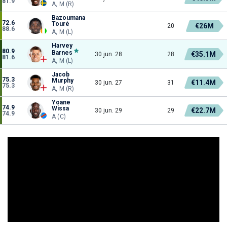
81.9
A, M (R)
Bazoumana
72.6
Touré
€26M
20
88.6
A, M (L)
Harvey
80.9
Barnes
€35.1M
30 jun. 28
28
81.6
A, M (L)
Jacob
75.3
Murphy
€11.4M
30 jun. 27
31
75.3
A, M (R)
Yoane
74.9
Wissa
€22.7M
30 jun. 29
29
74.9
A (C)