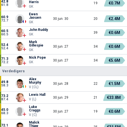
42.8
Harris
€0.7M
19
61.8
GK
Ewen
60.9
Jaouen
€2.4M
30 jun. 30
20
72.7
GK
John Ruddy
60.5
€0.6M
39
60.5
GK
Mark
52.4
Gillespie
€0.6M
30 jun. 27
34
52.4
GK
Nick Pope
71.3
€5.6M
30 jun. 27
34
72.2
GK
Verdedigers
Alex
49.8
Murphy
€1.5M
30 jun. 28
22
58.3
V (CL)
Lewis Hall
73.2
€33.8M
30 jun. 29
21
87.4
V (L)
Luke
45.0
Craggs
€0.6M
30 jun. 27
19
68.3
V (C)
Malick
72.1
Thiaw
€31.5M
30 jun. 29
25