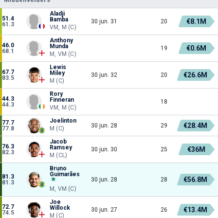
Aladji
51.4
Bamba
€8.1M
30 jun. 31
20
61.3
VM, M (C)
Anthony
46.0
Munda
€0.6M
19
68.1
M, VM (C)
Lewis
67.7
Miley
€26.6M
30 jun. 32
20
83.5
M (C)
Rory
44.3
Finneran
18
44.3
VM, M (C)
Joelinton
77.7
€28.4M
30 jun. 28
29
77.8
M (C)
Jacob
76.3
Ramsey
€36M
30 jun. 30
25
82.3
M (CL)
Bruno
Guimarães
81.3
€56.8M
30 jun. 28
28
81.3
M, VM (C)
Joe
72.7
Willock
€13.4M
30 jun. 27
26
74.5
M (C)