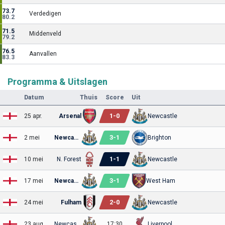
73.7
Verdedigen
80.2
71.5
Middenveld
79.2
76.5
Aanvallen
83.3
Programma & Uitslagen
Datum
Thuis
Score
Uit
1
-
0
25 apr.
Arsenal
Newcastle
3
-
1
2 mei
Newcastle
Brighton
1
-
1
10 mei
N. Forest
Newcastle
3
-
1
17 mei
Newcastle
West Ham
2
-
0
24 mei
Fulham
Newcastle
23 aug.
Newcastle
17:30
Liverpool