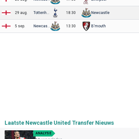
29 aug.
Tottenham
18:30
Newcastle
5 sep.
Newcastle
13:30
B'mouth
Laatste Newcastle United Transfer Nieuws
ANALYSE