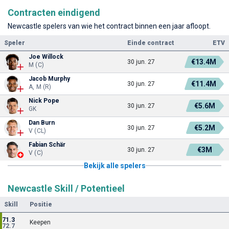
Contracten eindigend
Newcastle spelers van wie het contract binnen een jaar afloopt.
Speler
Einde contract
ETV
Joe Willock
€13.4M
30 jun. 27
M (C)
Jacob Murphy
€11.4M
30 jun. 27
A, M (R)
Nick Pope
€5.6M
30 jun. 27
GK
Dan Burn
€5.2M
30 jun. 27
V (CL)
Fabian Schär
€3M
30 jun. 27
V (C)
Bekijk alle spelers
Newcastle Skill / Potentieel
Skill
Positie
71.3
Keepen
72.7