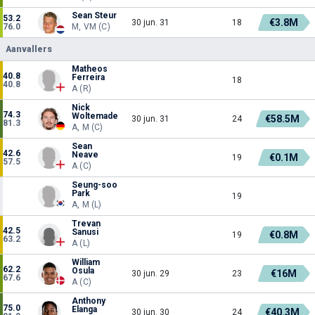
Sean Steur
53.2
€3.8M
30 jun. 31
18
76.0
M, VM (C)
Aanvallers
Matheos
40.8
Ferreira
18
40.8
A (R)
Nick
74.3
Woltemade
€58.5M
30 jun. 31
24
81.3
A, M (C)
Sean
42.6
Neave
€0.1M
19
57.5
A (C)
Seung-soo
Park
19
A, M (L)
Trevan
42.5
Sanusi
€0.8M
19
63.2
A (L)
William
62.2
Osula
€16M
30 jun. 29
23
67.6
A (C)
Anthony
75.0
Elanga
€40.3M
30 jun. 30
24