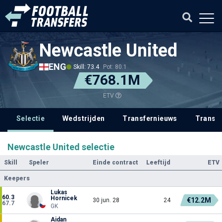
Newcastle United
ENG
Skill: 73.4
Pot: 80.1
€768.1M
ETV
Selectie
Wedstrijden
Transfernieuws
Transf
Newcastle United selectie
Skill
Speler
Einde contract
Leeftijd
ETV
Keepers
Lukas
60.3
Hornicek
€12.2M
30 jun. 28
24
67.7
GK
Aidan