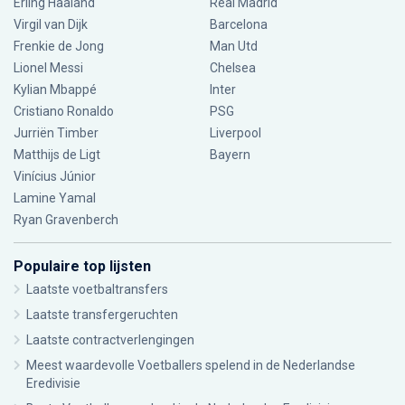
Erling Haaland
Real Madrid
Virgil van Dijk
Barcelona
Frenkie de Jong
Man Utd
Lionel Messi
Chelsea
Kylian Mbappé
Inter
Cristiano Ronaldo
PSG
Jurriën Timber
Liverpool
Matthijs de Ligt
Bayern
Vinícius Júnior
Lamine Yamal
Ryan Gravenberch
Populaire top lijsten
Laatste voetbaltransfers
Laatste transfergeruchten
Laatste contractverlengingen
Meest waardevolle Voetballers spelend in de Nederlandse
Eredivisie