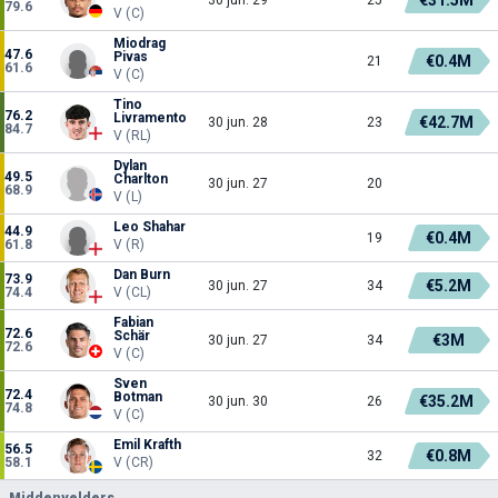
79.6
V (C)
Miodrag
47.6
Pivas
€0.4M
21
61.6
V (C)
Tino
76.2
Livramento
€42.7M
30 jun. 28
23
84.7
V (RL)
Dylan
49.5
Charlton
30 jun. 27
20
68.9
V (L)
Leo Shahar
44.9
€0.4M
19
61.8
V (R)
Dan Burn
73.9
€5.2M
30 jun. 27
34
74.4
V (CL)
Fabian
72.6
Schär
€3M
30 jun. 27
34
72.6
V (C)
Sven
72.4
Botman
€35.2M
30 jun. 30
26
74.8
V (C)
Emil Krafth
56.5
€0.8M
32
58.1
V (CR)
Middenvelders