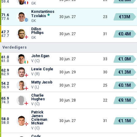
59.4
GK
Konstantinos
71.6
Tzolakis
€13M
30 jun. 27
23
77.6
GK
Dillon
47.7
Phillips
€0.4M
30 jun. 27
31
47.7
GK
Verdedigers
John Egan
61.0
€1.0M
30 jun. 27
33
61.0
V (C)
Lewie Coyle
62.9
€1.3M
30 jun. 29
30
62.9
V (R)
Matty Jacob
54.2
€0.1M
30 jun. 27
25
56.9
V (L)
Charlie
65.9
Hughes
€9.1M
30 jun. 28
22
74.3
V (C)
Patrick
James
58.0
Coleman
€1.1M
30 jun. 27
31
58.0
McNair
V (C)
Cody