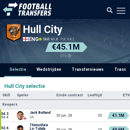
Hull City
ENG
Skill: 61.0
Pot: 64.2
€45.1M
ETV
Selectie
Wedstrijden
Transfernieuws
Transf
Hull City selectie
Skill
Speler
Einde contract
Leeftijd
ETV
Keepers
Jack Butland
54.3
€1.1M
30 jun. 28
33
56.4
GK
Thimothée
52.6
Lo-Tutala
€0.6M
30 jun. 28
23