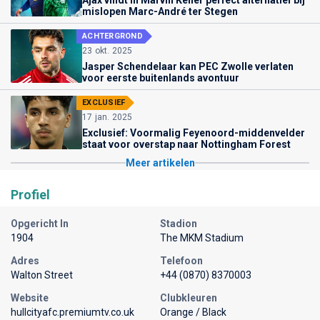
Ajax vindt in Marvin Keller perfect alternatief bij
mislopen Marc-André ter Stegen
ACHTERGROND
23 okt. 2025
Jasper Schendelaar kan PEC Zwolle verlaten
voor eerste buitenlands avontuur
EXCLUSIEF
17 jan. 2025
Exclusief: Voormalig Feyenoord-middenvelder
staat voor overstap naar Nottingham Forest
Meer artikelen
Profiel
Opgericht In
Stadion
1904
The MKM Stadium
Adres
Telefoon
Walton Street
+44 (0870) 8370003
Website
Clubkleuren
hullcityafc.premiumtv.co.uk
Orange / Black