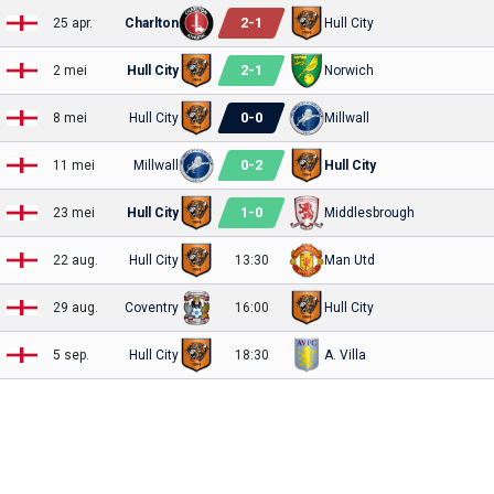
2
-
1
25 apr.
Charlton
Hull City
2
-
1
2 mei
Hull City
Norwich
0
-
0
8 mei
Hull City
Millwall
0
-
2
11 mei
Millwall
Hull City
1
-
0
23 mei
Hull City
Middlesbrough
22 aug.
Hull City
13:30
Man Utd
29 aug.
Coventry
16:00
Hull City
5 sep.
Hull City
18:30
A. Villa