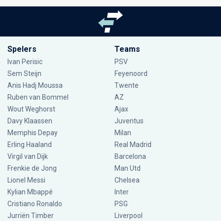
Spelers
Teams
Ivan Perisic
PSV
Sem Steijn
Feyenoord
Anis Hadj Moussa
Twente
Ruben van Bommel
AZ
Wout Weghorst
Ajax
Davy Klaassen
Juventus
Memphis Depay
Milan
Erling Haaland
Real Madrid
Virgil van Dijk
Barcelona
Frenkie de Jong
Man Utd
Lionel Messi
Chelsea
Kylian Mbappé
Inter
Cristiano Ronaldo
PSG
Jurriën Timber
Liverpool