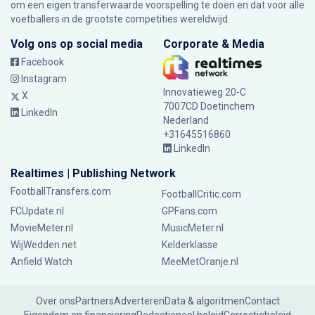
om een eigen transferwaarde voorspelling te doen en dat voor alle
voetballers in de grootste competities wereldwijd.
Volg ons op social media
Corporate & Media
Facebook
Instagram
Innovatieweg 20-C
X
7007CD Doetinchem
LinkedIn
Nederland
+31645516860
LinkedIn
Realtimes | Publishing Network
FootballTransfers.com
FootballCritic.com
FCUpdate.nl
GPFans.com
MovieMeter.nl
MusicMeter.nl
WijWedden.net
Kelderklasse
Anfield Watch
MeeMetOranje.nl
Over ons
Partners
Adverteren
Data & algoritmen
Contact