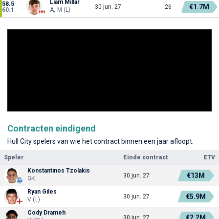
Liam Millar
58.5
€1.7M
30 jun. 27
26
60.1
A, M (L)
Contracten eindigend
Hull City spelers van wie het contract binnen een jaar afloopt.
Speler
Einde contract
ETV
Konstantinos Tzolakis
€13M
30 jun. 27
GK
Ryan Giles
€5.9M
30 jun. 27
V (L)
Cody Drameh
€2.2M
30 jun. 27