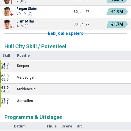
V (RL)
Regan Slater
€1.9M
30 jun. 27
VM, M (C)
Liam Millar
€1.7M
30 jun. 27
A, M (L)
Bekijk alle spelers
Hull City Skill / Potentieel
Skill
Positie
54.3
Keepen
59.4
63.0
Verdedigen
65.5
61.9
Middenveld
64.5
59.0
Aanvallen
63.1
Programma & Uitslagen
Datum
Thuis
Score
Uit