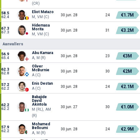
(CR)
Eliot Matazo
58.5
€1.7M
30 jun. 28
24
62.4
M, VM (C)
Hidemasa
67.3
Morita
€3.2M
30 jun. 28
31
67.3
M, VM (C)
Aanvallers
Abu Kamara
56.9
€3M
30 jun. 28
23
65.4
A, M (R)
Oliver
62.3
McBurnie
€2M
30 jun. 28
30
62.8
A (C)
Enis Destan
57.2
€2.1M
30 jun. 28
24
62.2
A (C)
Babajide
David
Akintola
62.2
€1.0M
30 jun. 27
30
62.2
M (RL), AM
(R)
Mohamed
57.9
Belloumi
€2.9M
30 jun. 28
24
62.2
A, M (R)