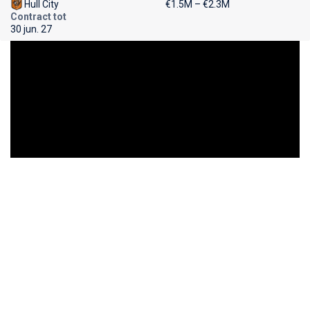
Hull City
€1.5M – €2.3M
Contract tot
30 jun. 27