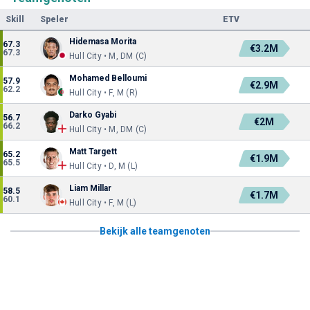
Skill
Speler
ETV
Hidemasa Morita
67.3
€3.2M
67.3
Hull City • M, DM (C)
Mohamed Belloumi
57.9
€2.9M
62.2
Hull City • F, M (R)
Darko Gyabi
56.7
€2M
66.2
Hull City • M, DM (C)
Matt Targett
65.2
€1.9M
65.5
Hull City • D, M (L)
Liam Millar
58.5
€1.7M
60.1
Hull City • F, M (L)
Bekijk alle teamgenoten