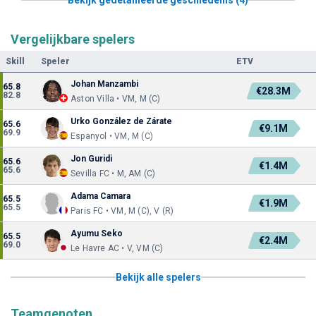
Vergelijkbare spelers
Skill
Speler
ETV
Johan Manzambi
65.8
€28.3M
82.8
Aston Villa • VM, M (C)
Urko González de Zárate
65.6
€9.1M
69.9
Espanyol • VM, M (C)
Jon Guridi
65.6
€1.4M
65.6
Sevilla FC • M, AM (C)
Adama Camara
65.5
€1.9M
65.5
Paris FC • VM, M (C), V (R)
Ayumu Seko
65.5
€2.4M
69.0
Le Havre AC • V, VM (C)
Bekijk alle spelers
Teamgenoten