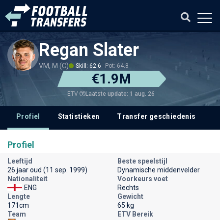
Regan Slater
VM, M (C)
Skill: 62.6
Pot: 64.8
€1.9M
Laatste update: 1 aug. 26
ETV
Profiel
Statistieken
Transfer geschiedenis
V
Profiel
Leeftijd
Beste speelstijl
26 jaar oud (11 sep. 1999)
Dynamische middenvelder
Nationaliteit
Voorkeurs voet
ENG
Rechts
Lengte
Gewicht
171cm
65 kg
Team
ETV Bereik