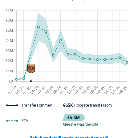
€65K
Transfersommen
Hoogste transfersom
€5.4M
ETV
Meeste waardevolle
Bekijk gedetailleerde geschiedenis (4)