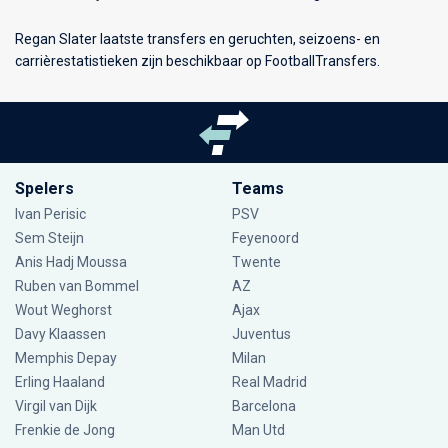
Regan Slater laatste transfers en geruchten, seizoens- en
carrièrestatistieken zijn beschikbaar op FootballTransfers.
Spelers
Teams
Ivan Perisic
PSV
Sem Steijn
Feyenoord
Anis Hadj Moussa
Twente
Ruben van Bommel
AZ
Wout Weghorst
Ajax
Davy Klaassen
Juventus
Memphis Depay
Milan
Erling Haaland
Real Madrid
Virgil van Dijk
Barcelona
Frenkie de Jong
Man Utd