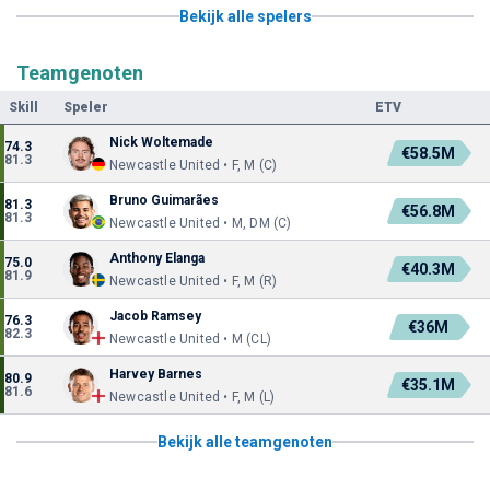
Bekijk alle spelers
Teamgenoten
Skill
Speler
ETV
Nick Woltemade
74.3
€58.5M
81.3
Newcastle United • F, M (C)
Bruno Guimarães
81.3
€56.8M
81.3
Newcastle United • M, DM (C)
Anthony Elanga
75.0
€40.3M
81.9
Newcastle United • F, M (R)
Jacob Ramsey
76.3
€36M
82.3
Newcastle United • M (CL)
Harvey Barnes
80.9
€35.1M
81.6
Newcastle United • F, M (L)
Bekijk alle teamgenoten