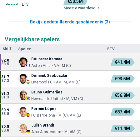
€50.5M
ETV
Meeste waardevolle
Bekijk gedetailleerde geschiedenis (3)
Vergelijkbare spelers
Skill
Speler
ETV
Boubacar Kamara
82.0
€41.4M
83.5
Aston Villa • VM, M (C)
Dominik Szoboszlai
81.7
€93.5M
87.3
Liverpool FC • AM, M, VM (C)
Bruno Guimarães
81.3
€56.8M
81.3
Newcastle United • M, VM (C)
Fermín López
80.9
€87.4M
88.8
FC Barcelona • M (C), AM (L)
Julian Brandt
80.8
€11.4M
80.8
Ajax Amsterdam • M, AM (C)