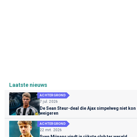
Laatste nieuws
ACHTERGROND
7 jul. 2026
De Sean Steur-deal die Ajax simpelweg niet kon
weigeren
ACHTERGROND
22 mrt. 2026
Sven Mijnans vindt in rijkste club ter wereld