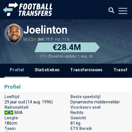
Joelinton
M (C)
Skill: 77.7
Pot: 77.8
€28.4M
Laatste update: 1 aug. 26
ETV
Profiel
Statistieken
Transfernieuws
Transfer
Profiel
Leeftijd
Beste speelstijl
29 jaar oud (14 aug. 1996)
Dynamische middenvelder
Nationaliteit
Voorkeurs voet
BRA
Rechts
Lengte
Gewicht
186cm
81 kg
Team
ETV Bereik