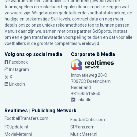
De waarde van een voetballer is momenteel gewoon wat de
teams, spelers en makelaars bepalen door simpel te zeggen wat
ze waard zijn. Wij gebruiken gedetailleerde voetbal statistieken, de
huidige en toekomstige Skill levels, contract data en nog meer
details om zo onze unieke rekenmethodes toe te kunnen passen.
Vanuit daar zijn we, samen met onze partner SciSports, in staat
om een eigen transferwaarde voorspelling te doen en dat voor alle
voetballers in de grootste competities wereldwijd.
Volg ons op social media
Corporate & Media
Facebook
Instagram
Innovatieweg 20-C
X
7007CD Doetinchem
LinkedIn
Nederland
+31645516860
LinkedIn
Realtimes | Publishing Network
FootballTransfers.com
FootballCritic.com
FCUpdate.nl
GPFans.com
MovieMeter.nl
MusicMeter.nl