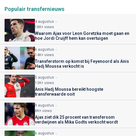
Populair transfernieuws
4 augustus
18K+ views
Waarom Ajax voor Leon Goretzka moet gaan en
hoe Jordi Cruijff hem kan overtuigen
6 augustus
14K+ views
Transferstorm op komst bij Feyenoord als Anis
Hadj Moussa verkocht is
5 augustus
13K+ views
Anis Hadj Moussa bereikt hoogste
transferwaarde ooit
9 augustus
8K+ views
Ajax ziet dik 25 procent van transfersom
verdwijnen als Mika Godts verkocht wordt
6 augustus