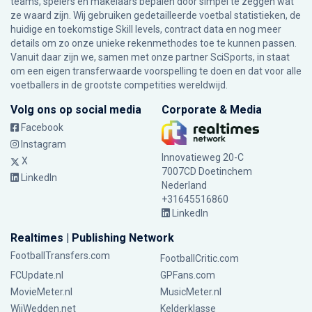
teams, spelers en makelaars bepalen door simpel te zeggen wat
ze waard zijn. Wij gebruiken gedetailleerde voetbal statistieken, de
huidige en toekomstige Skill levels, contract data en nog meer
details om zo onze unieke rekenmethodes toe te kunnen passen.
Vanuit daar zijn we, samen met onze partner SciSports, in staat
om een eigen transferwaarde voorspelling te doen en dat voor alle
voetballers in de grootste competities wereldwijd.
Volg ons op social media
Corporate & Media
Facebook
Instagram
Innovatieweg 20-C
X
7007CD Doetinchem
LinkedIn
Nederland
+31645516860
LinkedIn
Realtimes | Publishing Network
FootballTransfers.com
FootballCritic.com
FCUpdate.nl
GPFans.com
MovieMeter.nl
MusicMeter.nl
WijWedden.net
Kelderklasse