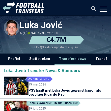
Luka Jović
A (C)
Skill: 67.3
Pot: 68.0
€4.7M
Laatste update: 1 aug. 26
ETV
Profiel
Statistieken
Transfernieuws
Transfer
Luka Jović Transfer News & Rumours
ACHTERGROND
15 mei 2026
PSV haalt met Luka Jovic gewenst kanon als
opvolger Ricardo Pepi
FANS VRAGEN SPITS OM TRANSFER
29 jun. 2025