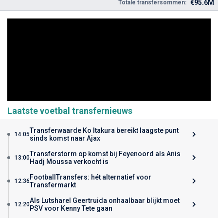
€95.6M
Totale transfersommen:
Laatste voetbal transfernieuws
Transferwaarde Ko Itakura bereikt laagste punt
14:05
sinds komst naar Ajax
Transferstorm op komst bij Feyenoord als Anis
13:00
Hadj Moussa verkocht is
FootballTransfers: hét alternatief voor
12:36
Transfermarkt
Als Lutsharel Geertruida onhaalbaar blijkt moet
12:20
PSV voor Kenny Tete gaan