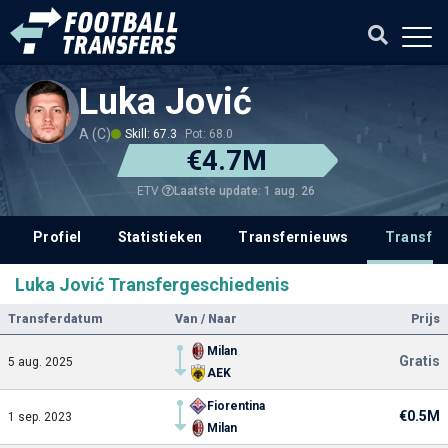
Luka Jović
A (C)
Skill: 67.3
Pot: 68.0
€4.7M
Laatste update: 1 aug. 26
ETV
Profiel
Statistieken
Transfernieuws
Transfer
Luka Jović Transfergeschiedenis
Transferdatum
Van / Naar
Prijs
Milan
Gratis
5 aug. 2025
AEK
Fiorentina
€0.5M
1 sep. 2023
Milan