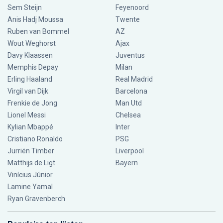
Sem Steijn
Feyenoord
Anis Hadj Moussa
Twente
Ruben van Bommel
AZ
Wout Weghorst
Ajax
Davy Klaassen
Juventus
Memphis Depay
Milan
Erling Haaland
Real Madrid
Virgil van Dijk
Barcelona
Frenkie de Jong
Man Utd
Lionel Messi
Chelsea
Kylian Mbappé
Inter
Cristiano Ronaldo
PSG
Jurriën Timber
Liverpool
Matthijs de Ligt
Bayern
Vinícius Júnior
Lamine Yamal
Ryan Gravenberch