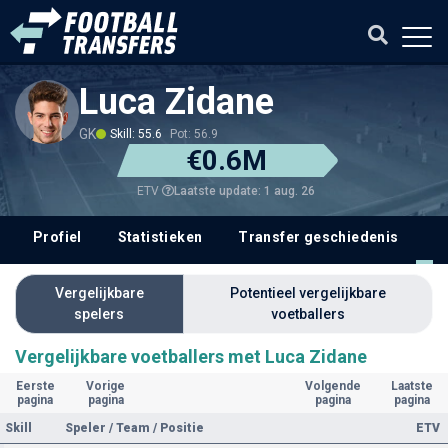
Luca Zidane
GK
Skill: 55.6
Pot: 56.9
€0.6M
Laatste update: 1 aug. 26
ETV
Profiel
Statistieken
Transfer geschiedenis
V
Vergelijkbare
Potentieel vergelijkbare
spelers
voetballers
Vergelijkbare voetballers met Luca Zidane
Eerste
Vorige
Volgende
Laatste
pagina
pagina
pagina
pagina
Skill
Speler / Team / Positie
ETV