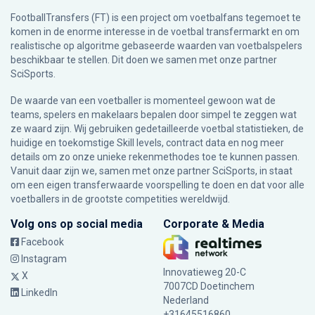
FootballTransfers (FT) is een project om voetbalfans tegemoet te
komen in de enorme interesse in de voetbal transfermarkt en om
realistische op algoritme gebaseerde waarden van voetbalspelers
beschikbaar te stellen. Dit doen we samen met onze partner
SciSports
.
De waarde van een voetballer is momenteel gewoon wat de
teams, spelers en makelaars bepalen door simpel te zeggen wat
ze waard zijn. Wij gebruiken gedetailleerde voetbal statistieken, de
huidige en toekomstige Skill levels, contract data en nog meer
details om zo onze unieke rekenmethodes toe te kunnen passen.
Vanuit daar zijn we, samen met onze partner SciSports, in staat
om een eigen transferwaarde voorspelling te doen en dat voor alle
voetballers in de grootste competities wereldwijd.
Volg ons op social media
Corporate & Media
Facebook
Instagram
Innovatieweg 20-C
X
7007CD Doetinchem
LinkedIn
Nederland
+31645516860