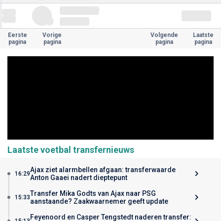
Eerste
Vorige
Volgende
Laatste
pagina
pagina
pagina
pagina
Laatste voetbal transfernieuws
Ajax ziet alarmbellen afgaan: transferwaarde
16:29
Anton Gaaei nadert dieptepunt
Transfer Mika Godts van Ajax naar PSG
15:33
aanstaande? Zaakwaarnemer geeft update
Feyenoord en Casper Tengstedt naderen transfer:
15:13