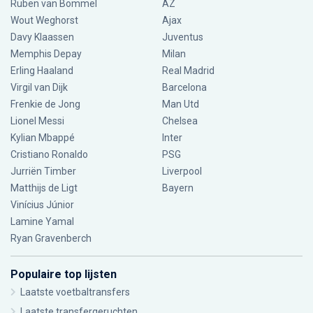
Ruben van Bommel
AZ
Wout Weghorst
Ajax
Davy Klaassen
Juventus
Memphis Depay
Milan
Erling Haaland
Real Madrid
Virgil van Dijk
Barcelona
Frenkie de Jong
Man Utd
Lionel Messi
Chelsea
Kylian Mbappé
Inter
Cristiano Ronaldo
PSG
Jurriën Timber
Liverpool
Matthijs de Ligt
Bayern
Vinícius Júnior
Lamine Yamal
Ryan Gravenberch
Populaire top lijsten
Laatste voetbaltransfers
Laatste transfergeruchten