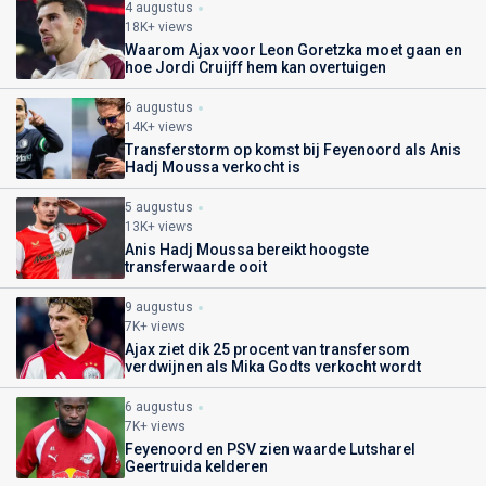
4 augustus
18K+ views
Waarom Ajax voor Leon Goretzka moet gaan en
hoe Jordi Cruijff hem kan overtuigen
6 augustus
14K+ views
Transferstorm op komst bij Feyenoord als Anis
Hadj Moussa verkocht is
5 augustus
13K+ views
Anis Hadj Moussa bereikt hoogste
transferwaarde ooit
9 augustus
7K+ views
Ajax ziet dik 25 procent van transfersom
verdwijnen als Mika Godts verkocht wordt
6 augustus
7K+ views
Feyenoord en PSV zien waarde Lutsharel
Geertruida kelderen