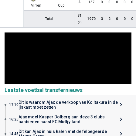
4
157
0
0
0
0
0
Mirren
Cup
31
Total
1970
3
2
0
0
0
(4)
Laatste voetbal transfernieuws
Dit is waarom Ajax de verkoop van Ko Itakura in de
17:10
ijskast moet zetten
Ajax moet Kasper Dolberg aan deze 3 clubs
16:25
aanbieden naast FC Midtjylland
Dit kan Ajax in huis halen met de felbegeerde
14:45