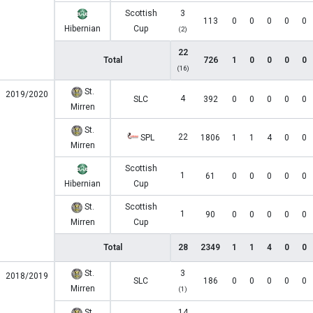
Scottish
3
113
0
0
0
0
0
Hibernian
Cup
(2)
22
Total
726
1
0
0
0
0
(16)
St.
2019/2020
4
SLC
392
0
0
0
0
0
Mirren
St.
22
SPL
1806
1
1
4
0
0
Mirren
Scottish
1
61
0
0
0
0
0
Hibernian
Cup
St.
Scottish
1
90
0
0
0
0
0
Mirren
Cup
Total
28
2349
1
1
4
0
0
St.
3
2018/2019
SLC
186
0
0
0
0
0
Mirren
(1)
St.
14