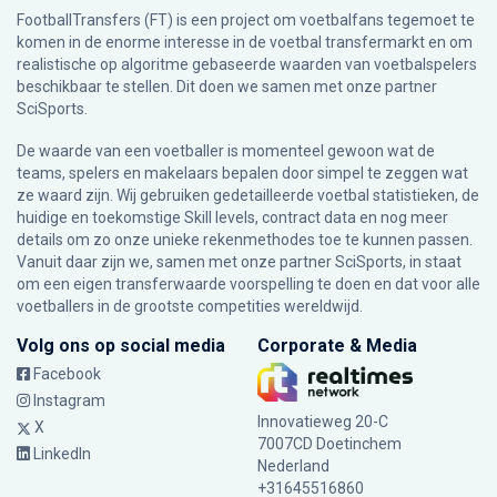
FootballTransfers (FT) is een project om voetbalfans tegemoet te
komen in de enorme interesse in de voetbal transfermarkt en om
realistische op algoritme gebaseerde waarden van voetbalspelers
beschikbaar te stellen. Dit doen we samen met onze partner
SciSports
.
De waarde van een voetballer is momenteel gewoon wat de
teams, spelers en makelaars bepalen door simpel te zeggen wat
ze waard zijn. Wij gebruiken gedetailleerde voetbal statistieken, de
huidige en toekomstige Skill levels, contract data en nog meer
details om zo onze unieke rekenmethodes toe te kunnen passen.
Vanuit daar zijn we, samen met onze partner SciSports, in staat
om een eigen transferwaarde voorspelling te doen en dat voor alle
voetballers in de grootste competities wereldwijd.
Volg ons op social media
Corporate & Media
Facebook
Instagram
Innovatieweg 20-C
X
7007CD Doetinchem
LinkedIn
Nederland
+31645516860