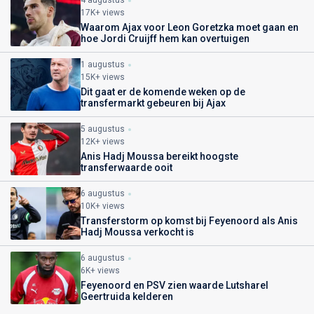
17K+ views
Waarom Ajax voor Leon Goretzka moet gaan en
hoe Jordi Cruijff hem kan overtuigen
1 augustus
15K+ views
Dit gaat er de komende weken op de
transfermarkt gebeuren bij Ajax
5 augustus
12K+ views
Anis Hadj Moussa bereikt hoogste
transferwaarde ooit
6 augustus
10K+ views
Transferstorm op komst bij Feyenoord als Anis
Hadj Moussa verkocht is
6 augustus
6K+ views
Feyenoord en PSV zien waarde Lutsharel
Geertruida kelderen