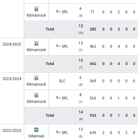
6
SPL
71
0
0
2
0
0
Kilmarnock
(6)
12
Total
282
0
0
2
0
0
(10)
12
2024/2025
SPL
462
0
0
4
0
0
Kilmarnock
(7)
12
Total
462
0
0
4
0
0
(7)
6
2023/2024
SLC
369
0
0
0
0
0
Kilmarnock
(3)
8
SPL
563
0
0
1
0
0
Kilmarnock
(1)
14
Total
932
0
0
1
0
0
(4)
13
2022/2023
SPL
639
2
0
3
2
0
Hibernian
(6)