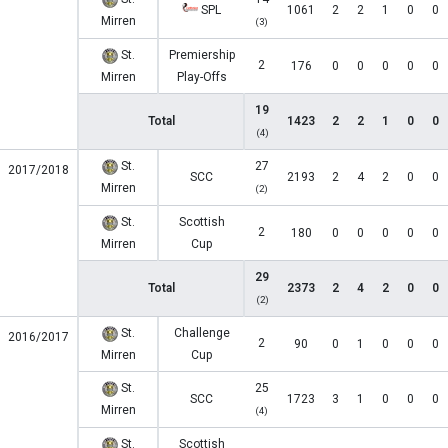
SPL
1061
2
2
1
0
0
Mirren
(3)
St.
Premiership
2
176
0
0
0
0
0
Mirren
Play-Offs
19
Total
1423
2
2
1
0
0
(4)
St.
27
2017/2018
SCC
2193
2
4
2
0
0
Mirren
(2)
St.
Scottish
2
180
0
0
0
0
0
Mirren
Cup
29
Total
2373
2
4
2
0
0
(2)
St.
Challenge
2016/2017
2
90
0
1
0
0
0
Mirren
Cup
St.
25
SCC
1723
3
1
0
0
0
Mirren
(4)
St.
Scottish