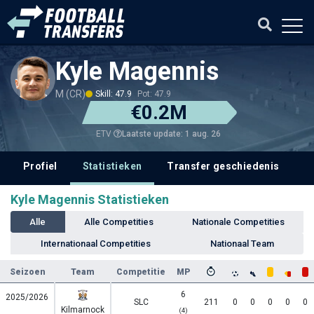
Kyle Magennis
M (CR)
Skill: 47.9
Pot: 47.9
€0.2M
Laatste update: 1 aug. 26
ETV
Profiel
Statistieken
Transfer geschiedenis
V
Kyle Magennis Statistieken
Alle
Alle Competities
Nationale Competities
Internationaal Competities
Nationaal Team
Seizoen
Team
Competitie
MP
6
2025/2026
SLC
211
0
0
0
0
0
Kilmarnock
(4)