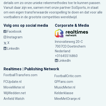
details om zo onze unieke rekenmethodes toe te kunnen passen.
Vanuit daar zijn we, samen met onze partner SciSports, in staat
om een eigen transferwaarde voorspelling te doen en dat voor alle
voetballers in de grootste competities wereldwijd.
Volg ons op social media
Corporate & Media
Facebook
Instagram
Innovatieweg 20-C
X
7007CD Doetinchem
LinkedIn
Nederland
+31645516860
LinkedIn
Realtimes | Publishing Network
FootballTransfers.com
FootballCritic.com
FCUpdate.nl
GPFans.com
MovieMeter.nl
MusicMeter.nl
WijWedden.net
Kelderklasse
Anfield Watch
MeeMetOranje.nl