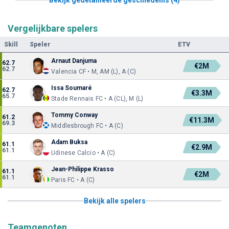
Vergelijkbare spelers
Skill
Speler
ETV
Arnaut Danjuma
62.7
€2M
62.7
Valencia CF • M, AM (L), A (C)
Issa Soumaré
62.7
€3.3M
65.7
Stade Rennais FC • A (CL), M (L)
Tommy Conway
61.2
€11.3M
69.3
Middlesbrough FC • A (C)
Adam Buksa
61.1
€2.9M
61.1
Udinese Calcio • A (C)
Jean-Philippe Krasso
61.1
€2M
61.1
Paris FC • A (C)
Bekijk alle spelers
Teamgenoten