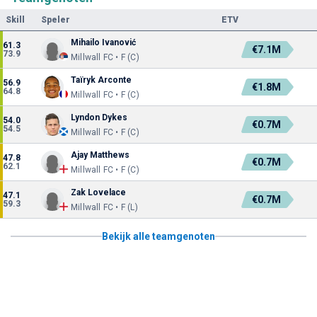
Skill
Speler
ETV
Mihailo Ivanović
61.3
€7.1M
73.9
Millwall FC • F (C)
Taïryk Arconte
56.9
€1.8M
64.8
Millwall FC • F (C)
Lyndon Dykes
54.0
€0.7M
54.5
Millwall FC • F (C)
Ajay Matthews
47.8
€0.7M
62.1
Millwall FC • F (C)
Zak Lovelace
47.1
€0.7M
59.3
Millwall FC • F (L)
Bekijk alle teamgenoten