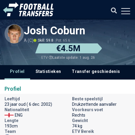
Josh Coburn
A (C)
Skill: 59.8
Pot: 65.6
€4.5M
Laatste update: 1 aug. 26
ETV
Profiel
Statistieken
Transfer geschiedenis
V
Profiel
Leeftijd
Beste speelstijl
23 jaar oud ( 6 dec. 2002)
Drukzettende aanvaller
Nationaliteit
Voorkeurs voet
ENG
Rechts
Lengte
Gewicht
193cm
74 kg
Team
ETV Bereik