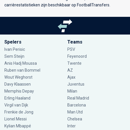
carrièrestatistieken zijn beschikbaar op FootballTransfers.
Spelers
Teams
Ivan Perisic
PSV
Sem Steijn
Feyenoord
Anis Hadj Moussa
Twente
Ruben van Bommel
AZ
Wout Weghorst
Ajax
Davy Klaassen
Juventus
Memphis Depay
Milan
Erling Haaland
Real Madrid
Virgil van Dijk
Barcelona
Frenkie de Jong
Man Utd
Lionel Messi
Chelsea
Kylian Mbappé
Inter