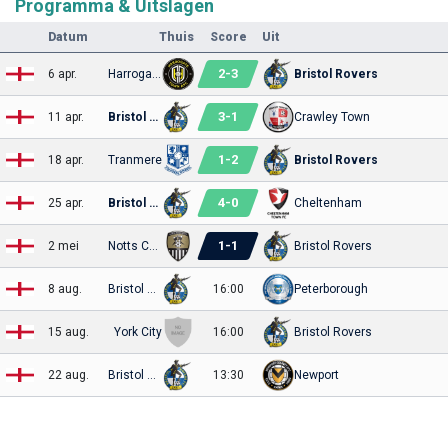
Programma & Uitslagen
Datum
Thuis
Score
Uit
2
-
3
6 apr.
Harrogate
Bristol Rovers
3
-
1
11 apr.
Bristol Rovers
Crawley Town
1
-
2
18 apr.
Tranmere
Bristol Rovers
4
-
0
25 apr.
Bristol Rovers
Cheltenham
1
-
1
2 mei
Notts County
Bristol Rovers
8 aug.
Bristol Rovers
16:00
Peterborough
15 aug.
York City
16:00
Bristol Rovers
22 aug.
Bristol Rovers
13:30
Newport