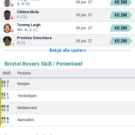
€0.3M
30 jun. 27
A, M (R)
Clinton Mola
€0.2M
30 jun. 27
V (CL)
Tommy Leigh
€0.2M
30 jun. 27
AM, M, A (C)
Promise Omochere
€0.2M
30 jun. 27
A (C)
Bekijk alle spelers
Bristol Rovers Skill / Potentieel
Skill
Positie
53.7
Keepen
57.1
52.1
Verdedigen
53.3
49.4
Middenveld
52.2
49.6
Aanvallen
57.4