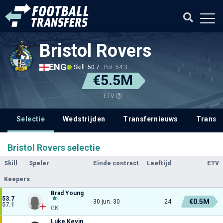
Bristol Rovers
ENG
Skill: 50.7
Pot: 54.3
€5.5M
ETV
Selectie
Wedstrijden
Transfernieuws
Transf
Bristol Rovers selectie
Skill
Speler
Einde contract
Leeftijd
ETV
Keepers
Brad Young
53.7
€0.5M
30 jun. 30
24
57.1
GK
Luke Kevin