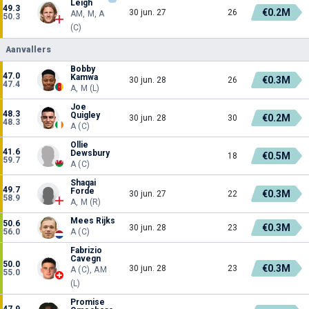
Leigh
49.3
€0.2M
30 jun. 27
26
AM, M, A
50.3
(C)
Aanvallers
Bobby
47.0
Kamwa
€0.3M
30 jun. 28
26
47.4
A, M (L)
Joe
48.3
Quigley
€0.2M
30 jun. 28
30
48.3
A (C)
Ollie
41.6
Dewsbury
€0.5M
18
59.7
A (C)
Shaqai
49.7
Forde
€0.3M
30 jun. 27
22
58.9
A, M (R)
Mees Rijks
50.6
€0.3M
30 jun. 28
23
56.0
A (C)
Fabrizio
Cavegn
50.0
€0.3M
30 jun. 28
23
A (C), AM
55.0
(L)
Promise
47.9