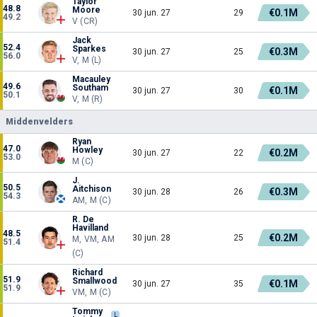
Taylor
48.8
Moore
€0.1M
30 jun. 27
29
49.2
V (CR)
Jack
52.4
Sparkes
€0.3M
30 jun. 27
25
56.0
V, M (L)
Macauley
49.6
Southam
€0.1M
30 jun. 27
30
50.1
V, M (R)
Middenvelders
Ryan
47.0
Howley
€0.2M
30 jun. 27
22
53.0
M (C)
J.
50.5
Aitchison
€0.3M
30 jun. 28
26
54.3
AM, M (C)
R. De
Havilland
48.5
€0.2M
30 jun. 28
25
M, VM, AM
51.4
(C)
Richard
51.9
Smallwood
€0.1M
30 jun. 27
35
51.9
VM, M (C)
Tommy
L