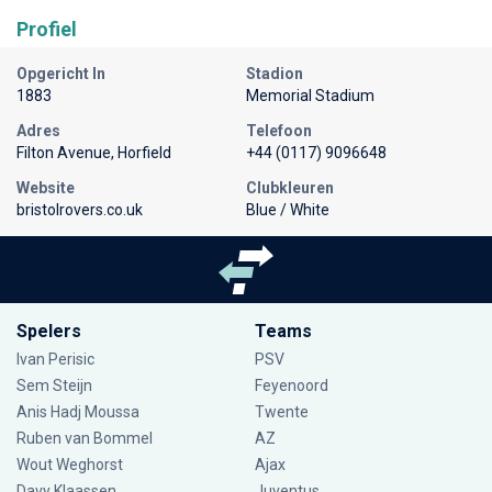
Profiel
Opgericht In
Stadion
1883
Memorial Stadium
Adres
Telefoon
Filton Avenue, Horfield
+44 (0117) 9096648
Website
Clubkleuren
bristolrovers.co.uk
Blue / White
Spelers
Teams
Ivan Perisic
PSV
Sem Steijn
Feyenoord
Anis Hadj Moussa
Twente
Ruben van Bommel
AZ
Wout Weghorst
Ajax
Davy Klaassen
Juventus