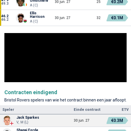
Omochere
€0.2M
30 jun. 27
25
49.3
A (C)
Ellis
46.2
Harrison
€0.1M
30 jun. 27
32
46.2
A (C)
Contracten eindigend
Bristol Rovers spelers van wie het contract binnen een jaar afloopt.
Speler
Einde contract
ETV
Jack Sparkes
€0.3M
30 jun. 27
V, M (L)
Shaqai Forde