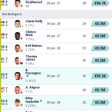
48.9
Southwood
€96.1K
30 jun. 27
28
49.8
GK
Verdedigers
Ciaran Kelly
48.3
€0.2M
30 jun. 28
28
49.4
V (CL)
Clinton
48.4
Mola
€0.2M
30 jun. 27
25
50.2
V (CL)
Kofi Balmer
50.6
€0.3M
30 jun. 28
25
51.6
V (CR)
Thomas
51.7
James
€0.2M
30
51.7
V (RL)
B.
Purrington
52.4
€93.2K
30 jun. 27
30
52.4
V, M (L)
A. Kilgour
47.7
€0.1M
28
47.7
V (C)
Riley
53.4
Harbottle
€0.3M
30 jun. 28
25
54.6
V (CRL)