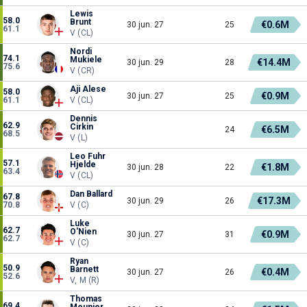
Lewis
58.0
Brunt
€0.6M
30 jun. 27
25
61.1
V (CL)
Nordi
74.1
Mukiele
€14.4M
30 jun. 29
28
75.6
V (CR)
Aji Alese
58.0
€0.9M
30 jun. 27
25
61.1
V (CL)
Dennis
62.9
Cirkin
€6.5M
24
68.5
V (L)
Leo Fuhr
57.1
Hjelde
€1.8M
30 jun. 28
22
63.4
V (CL)
Dan Ballard
67.8
€17.3M
30 jun. 29
26
70.8
V (C)
Luke
62.7
O'Nien
€0.9M
30 jun. 27
31
62.7
V (C)
Ryan
50.9
Barnett
€0.4M
30 jun. 27
26
52.6
V, M (R)
Thomas
69.4
Meunier