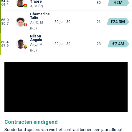
64.4
Traoré
€2M
30
64.4
A, M (R)
Chemsdine
Talbi
68.0
€24.3M
30 jun. 30
21
A (R), M
80.7
(RL)
Nilson
Angulo
60.4
€7.4M
30 jun. 30
23
A (L), M
67.9
(RL)
Contracten eindigend
Sunderland spelers van wie het contract binnen een jaar afloopt.