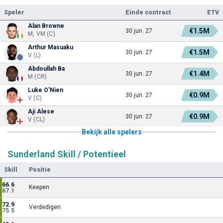
Speler
Einde contract
ETV
Alan Browne
€1.5M
30 jun. 27
M, VM (C)
Arthur Masuaku
€1.5M
30 jun. 27
V (L)
Abdoullah Ba
€1.4M
30 jun. 27
M (CR)
Luke O'Nien
€0.9M
30 jun. 27
V (C)
Aji Alese
€0.9M
30 jun. 27
V (CL)
Bekijk alle spelers
Sunderland Skill / Potentieel
Skill
Positie
66.6
Keepen
67.1
72.9
Verdedigen
75.5