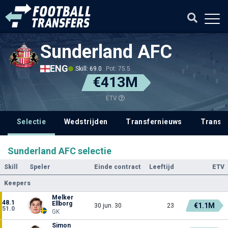
Sunderland AFC
ENG
Skill: 69.0
Pot: 75.5
€413M
ETV
Selectie
Wedstrijden
Transfernieuws
Transf
Sunderland AFC selectie
Skill
Speler
Einde contract
Leeftijd
ETV
Keepers
Melker
48.1
Ellborg
€1.1M
30 jun. 30
23
51.0
GK
Simon