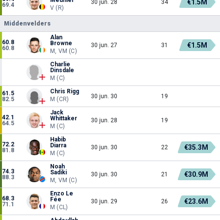
€1.5M
30 jun. 28
34
69.4
V (R)
Middenvelders
Alan
60.8
Browne
€1.5M
30 jun. 27
31
60.8
M, VM (C)
Charlie
Dinsdale
M (C)
Chris Rigg
61.5
30 jun. 30
19
82.5
M (CR)
Jack
42.1
Whittaker
30 jun. 28
19
64.5
M (C)
Habib
72.2
Diarra
€35.3M
30 jun. 30
22
81.8
M (C)
Noah
74.3
Sadiki
€30.9M
30 jun. 30
21
88.3
M, VM (C)
Enzo Le
68.3
Fée
€23.6M
30 jun. 29
26
71.1
M (CL)