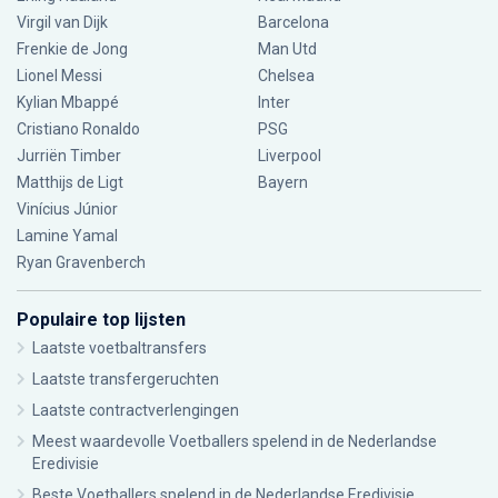
Virgil van Dijk
Barcelona
Frenkie de Jong
Man Utd
Lionel Messi
Chelsea
Kylian Mbappé
Inter
Cristiano Ronaldo
PSG
Jurriën Timber
Liverpool
Matthijs de Ligt
Bayern
Vinícius Júnior
Lamine Yamal
Ryan Gravenberch
Populaire top lijsten
Laatste voetbaltransfers
Laatste transfergeruchten
Laatste contractverlengingen
Meest waardevolle Voetballers spelend in de Nederlandse
Eredivisie
Beste Voetballers spelend in de Nederlandse Eredivisie