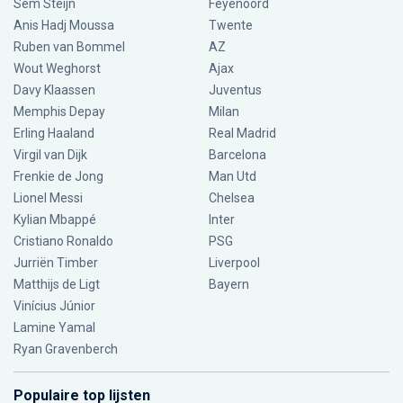
Sem Steijn
Feyenoord
Anis Hadj Moussa
Twente
Ruben van Bommel
AZ
Wout Weghorst
Ajax
Davy Klaassen
Juventus
Memphis Depay
Milan
Erling Haaland
Real Madrid
Virgil van Dijk
Barcelona
Frenkie de Jong
Man Utd
Lionel Messi
Chelsea
Kylian Mbappé
Inter
Cristiano Ronaldo
PSG
Jurriën Timber
Liverpool
Matthijs de Ligt
Bayern
Vinícius Júnior
Lamine Yamal
Ryan Gravenberch
Populaire top lijsten