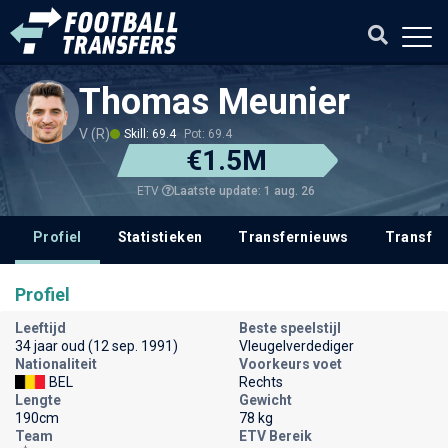
Thomas Meunier
V (R)
Skill: 69.4
Pot: 69.4
€1.5M
Laatste update: 1 aug. 26
ETV
Profiel
Statistieken
Transfernieuws
Transfer
Profiel
Leeftijd
Beste speelstijl
34 jaar oud (12 sep. 1991)
Vleugelverdediger
Nationaliteit
Voorkeurs voet
BEL
Rechts
Lengte
Gewicht
190cm
78 kg
Team
ETV Bereik