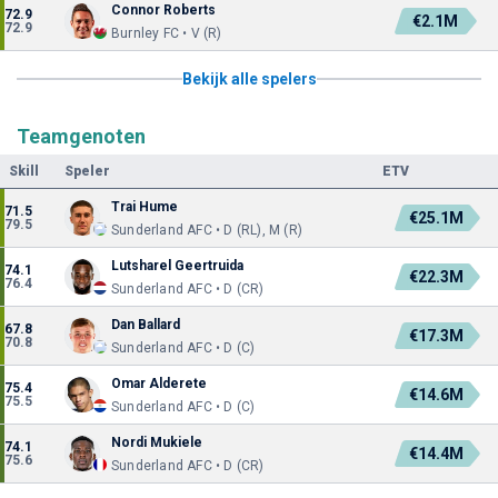
Connor Roberts
72.9
€2.1M
72.9
Burnley FC • V (R)
Bekijk alle spelers
Teamgenoten
Skill
Speler
ETV
Trai Hume
71.5
€25.1M
79.5
Sunderland AFC • D (RL), M (R)
Lutsharel Geertruida
74.1
€22.3M
76.4
Sunderland AFC • D (CR)
Dan Ballard
67.8
€17.3M
70.8
Sunderland AFC • D (C)
Omar Alderete
75.4
€14.6M
75.5
Sunderland AFC • D (C)
Nordi Mukiele
74.1
€14.4M
75.6
Sunderland AFC • D (CR)