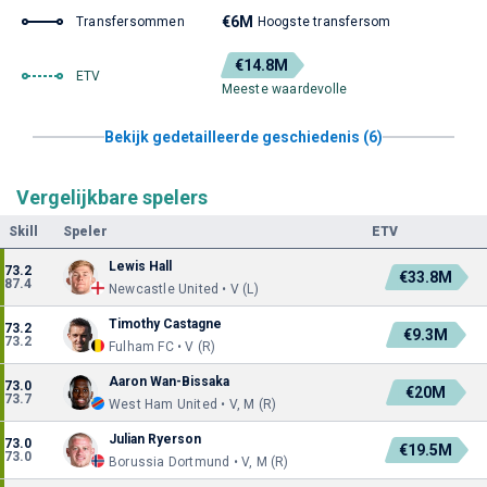
€6M
Transfersommen
Hoogste transfersom
€14.8M
ETV
Meeste waardevolle
Bekijk gedetailleerde geschiedenis (6)
Vergelijkbare spelers
Skill
Speler
ETV
Lewis Hall
73.2
€33.8M
87.4
Newcastle United • V (L)
Timothy Castagne
73.2
€9.3M
73.2
Fulham FC • V (R)
Aaron Wan-Bissaka
73.0
€20M
73.7
West Ham United • V, M (R)
Julian Ryerson
73.0
€19.5M
73.0
Borussia Dortmund • V, M (R)