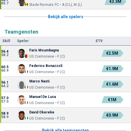
€3.3M
65.7
Stade Rennais FC • A (CL), M (L)
Bekijk alle spelers
Teamgenoten
Skill
Speler
ETV
Faris Moumbagna
56.4
€2.5M
58.2
US Cremonese • F (C)
Federico Bonazzoli
60.5
€1.9M
60.9
US Cremonese • F (C)
Marco Nasti
56.1
€1.6M
64.2
US Cremonese • F (C)
Manuel De Luca
57.0
€1M
57.0
US Cremonese • F (C)
David Okereke
58.9
€0.9M
58.9
US Cremonese • F (C)
Bekijk alle teamgenoten