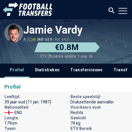
Jamie Vardy
A (C)
Skill: 63.9
Pot: 64.3
€0.8M
Laatste update: 1 aug. 26
ETV
Profiel
Statistieken
Transfernieuws
Transfer
Profiel
Leeftijd
Beste speelstijl
39 jaar oud (11 jan. 1987)
Drukzettende aanvaller
Nationaliteit
Voorkeurs voet
ENG
Rechts
Lengte
Gewicht
179cm
74 kg
Team
ETV Bereik