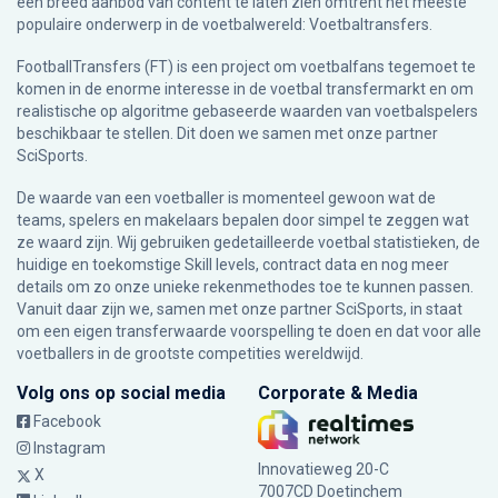
een breed aanbod van content te laten zien omtrent het meeste
populaire onderwerp in de voetbalwereld: Voetbaltransfers.
FootballTransfers (FT) is een project om voetbalfans tegemoet te
komen in de enorme interesse in de voetbal transfermarkt en om
realistische op algoritme gebaseerde waarden van voetbalspelers
beschikbaar te stellen. Dit doen we samen met onze partner
SciSports
.
De waarde van een voetballer is momenteel gewoon wat de
teams, spelers en makelaars bepalen door simpel te zeggen wat
ze waard zijn. Wij gebruiken gedetailleerde voetbal statistieken, de
huidige en toekomstige Skill levels, contract data en nog meer
details om zo onze unieke rekenmethodes toe te kunnen passen.
Vanuit daar zijn we, samen met onze partner SciSports, in staat
om een eigen transferwaarde voorspelling te doen en dat voor alle
voetballers in de grootste competities wereldwijd.
Volg ons op social media
Corporate & Media
Facebook
Instagram
Innovatieweg 20-C
X
7007CD Doetinchem