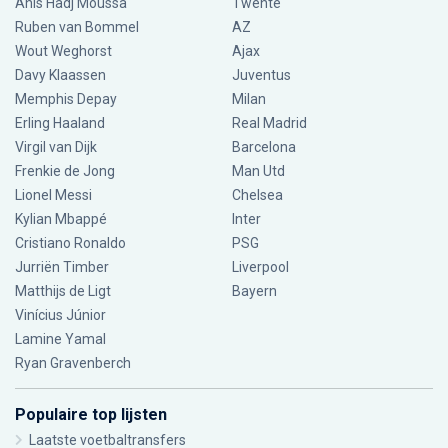
Anis Hadj Moussa
Twente
Ruben van Bommel
AZ
Wout Weghorst
Ajax
Davy Klaassen
Juventus
Memphis Depay
Milan
Erling Haaland
Real Madrid
Virgil van Dijk
Barcelona
Frenkie de Jong
Man Utd
Lionel Messi
Chelsea
Kylian Mbappé
Inter
Cristiano Ronaldo
PSG
Jurriën Timber
Liverpool
Matthijs de Ligt
Bayern
Vinícius Júnior
Lamine Yamal
Ryan Gravenberch
Populaire top lijsten
Laatste voetbaltransfers