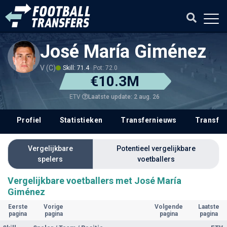
José María Giménez
V (C)
Skill: 71.4
Pot: 72.0
€10.3M
Laatste update: 2 aug. 26
ETV
Profiel
Statistieken
Transfernieuws
Transfer
Vergelijkbare
Potentieel vergelijkbare
spelers
voetballers
Vergelijkbare voetballers met José María
Giménez
Eerste
Vorige
Volgende
Laatste
pagina
pagina
pagina
pagina