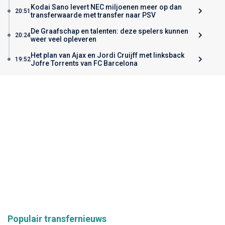
Kodai Sano levert NEC miljoenen meer op dan
20:51
transferwaarde met transfer naar PSV
De Graafschap en talenten: deze spelers kunnen
20:24
weer veel opleveren
Het plan van Ajax en Jordi Cruijff met linksback
19:52
Jofre Torrents van FC Barcelona
Populair transfernieuws