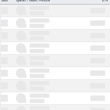
Skill
Speler / Team / Positie
ETV