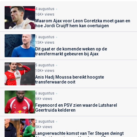
4 augustus
16K+ views
Waarom Ajax voor Leon Goretzka moet gaan en
hoe Jordi Cruijff hem kan overtuigen
1 augustus
15K+ views
Dit gaat er de komende weken op de
transfermarkt gebeuren bij Ajax
5 augustus
10K+ views
Anis Hadj Moussa bereikt hoogste
transferwaarde ooit
6 augustus
6K+ views
Feyenoord en PSV zien waarde Lutsharel
Geertruida kelderen
2 augustus
5K+ views
Langverwachte komst van Ter Stegen dwingt