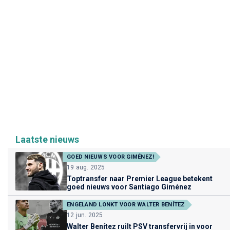
Laatste nieuws
GOED NIEUWS VOOR GIMÉNEZ!
19 aug. 2025
Toptransfer naar Premier League betekent
goed nieuws voor Santiago Giménez
ENGELAND LONKT VOOR WALTER BENÍTEZ
12 jun. 2025
Walter Benítez ruilt PSV transfervrij in voor