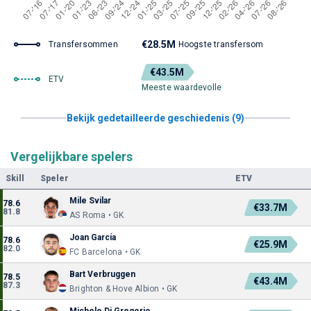
€28.5M
Transfersommen
Hoogste transfersom
€43.5M
ETV
Meeste waardevolle
Bekijk gedetailleerde geschiedenis (9)
Vergelijkbare spelers
Skill
Speler
ETV
Mile Svilar
78.6
€33.7M
81.8
AS Roma • GK
Joan García
78.6
€25.9M
82.0
FC Barcelona • GK
Bart Verbruggen
78.5
€43.4M
87.3
Brighton & Hove Albion • GK
Michele Di Gregorio