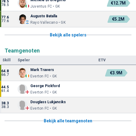
78.5
€12.7M
78.5
Juventus FC • GK
Augusto Batalla
77.6
€5.2M
77.6
Rayo Vallecano • GK
Bekijk alle spelers
Teamgenoten
Skill
Speler
ETV
Mark Travers
64.8
€3.9M
66.7
Everton FC • GK
George Pickford
44.5
61.4
Everton FC • GK
Douglass Lukjanciks
38.3
38.3
Everton FC • GK
Bekijk alle teamgenoten