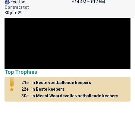
Everton
€14.4M – €17.6M
Contract tot
30 jun. 29
Top Trophies
21e
in Beste voetballende keepers
22e
in Beste keepers
30e
in Meest Waardevolle voetballende keepers