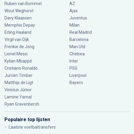
Ruben van Bommel
AZ
Wout Weghorst
Ajax
Davy Klaassen
Juventus
Memphis Depay
Milan
Erling Haaland
Real Madrid
Virgil van Dijk
Barcelona
Frenkie de Jong
Man Utd
Lionel Messi
Chelsea
Kylian Mbappé
Inter
Cristiano Ronaldo
PSG
Jurriën Timber
Liverpool
Matthijs de Ligt
Bayern
Vinícius Júnior
Lamine Yamal
Ryan Gravenberch
Populaire top lijsten
Laatste voetbaltransfers