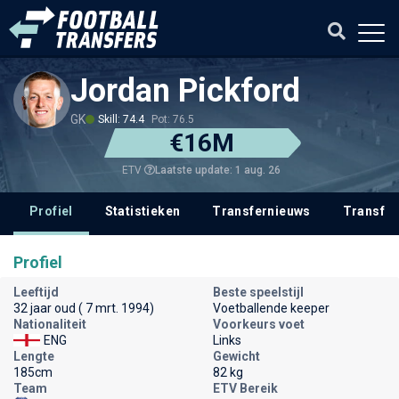
Jordan Pickford
GK
Skill: 74.4
Pot: 76.5
€16M
Laatste update: 1 aug. 26
ETV
Profiel
Statistieken
Transfernieuws
Transfer
Profiel
Leeftijd
Beste speelstijl
32 jaar oud ( 7 mrt. 1994)
Voetballende keeper
Nationaliteit
Voorkeurs voet
ENG
Links
Lengte
Gewicht
185cm
82 kg
Team
ETV Bereik