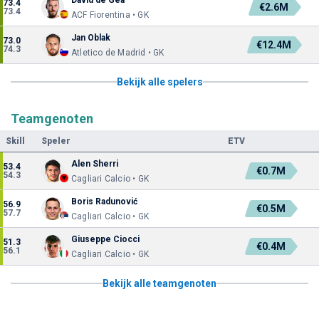
73.4
€2.6M
73.4
ACF Fiorentina • GK
Jan Oblak
73.0
€12.4M
74.3
Atletico de Madrid • GK
Bekijk alle spelers
Teamgenoten
Skill
Speler
ETV
Alen Sherri
53.4
€0.7M
54.3
Cagliari Calcio • GK
Boris Radunović
56.9
€0.5M
57.7
Cagliari Calcio • GK
Giuseppe Ciocci
51.3
€0.4M
56.1
Cagliari Calcio • GK
Bekijk alle teamgenoten