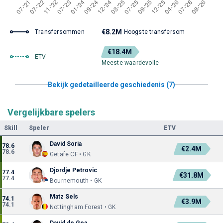
€8.2M
Transfersommen
Hoogste transfersom
€18.4M
ETV
Meeste waardevolle
Bekijk gedetailleerde geschiedenis (7)
Vergelijkbare spelers
Skill
Speler
ETV
David Soria
78.6
€2.4M
78.6
Getafe CF • GK
Djordje Petrovic
77.4
€31.8M
77.4
Bournemouth • GK
Matz Sels
74.1
€3.9M
74.1
Nottingham Forest • GK
David de Gea