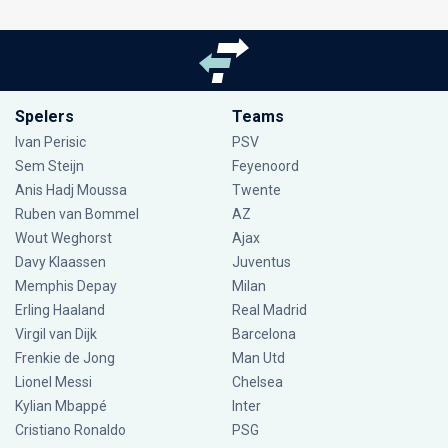
Spelers
Teams
Ivan Perisic
PSV
Sem Steijn
Feyenoord
Anis Hadj Moussa
Twente
Ruben van Bommel
AZ
Wout Weghorst
Ajax
Davy Klaassen
Juventus
Memphis Depay
Milan
Erling Haaland
Real Madrid
Virgil van Dijk
Barcelona
Frenkie de Jong
Man Utd
Lionel Messi
Chelsea
Kylian Mbappé
Inter
Cristiano Ronaldo
PSG