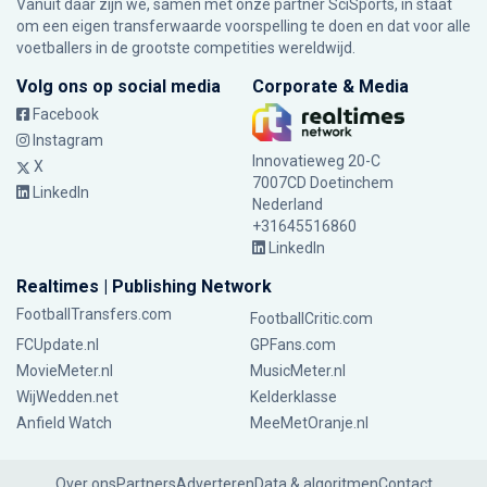
Vanuit daar zijn we, samen met onze partner SciSports, in staat
om een eigen transferwaarde voorspelling te doen en dat voor alle
voetballers in de grootste competities wereldwijd.
Volg ons op social media
Corporate & Media
Facebook
Instagram
Innovatieweg 20-C
X
7007CD Doetinchem
LinkedIn
Nederland
+31645516860
LinkedIn
Realtimes | Publishing Network
FootballTransfers.com
FootballCritic.com
FCUpdate.nl
GPFans.com
MovieMeter.nl
MusicMeter.nl
WijWedden.net
Kelderklasse
Anfield Watch
MeeMetOranje.nl
Over ons
Partners
Adverteren
Data & algoritmen
Contact