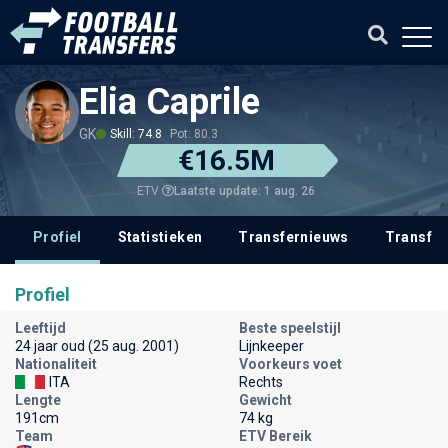
Elia Caprile
GK
Skill: 74.8
Pot: 80.3
€16.5M
Laatste update: 1 aug. 26
ETV
Profiel
Statistieken
Transfernieuws
Transfer
Profiel
Leeftijd
Beste speelstijl
24 jaar oud (25 aug. 2001)
Lijnkeeper
Nationaliteit
Voorkeurs voet
ITA
Rechts
Lengte
Gewicht
191cm
74 kg
Team
ETV Bereik