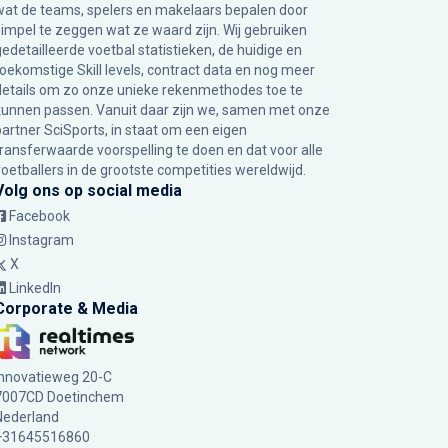
wat de teams, spelers en makelaars bepalen door
simpel te zeggen wat ze waard zijn. Wij gebruiken
gedetailleerde voetbal statistieken, de huidige en
toekomstige Skill levels, contract data en nog meer
details om zo onze unieke rekenmethodes toe te
kunnen passen. Vanuit daar zijn we, samen met onze
partner SciSports, in staat om een eigen
transferwaarde voorspelling te doen en dat voor alle
voetballers in de grootste competities wereldwijd.
Volg ons op social media
Facebook
Instagram
X
LinkedIn
Corporate & Media
Innovatieweg 20-C
7007CD Doetinchem
Nederland
+31645516860