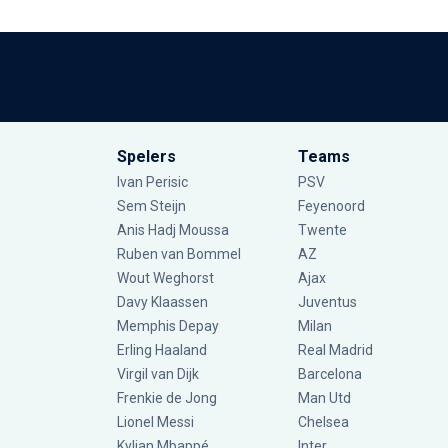
Spelers
Teams
Ivan Perisic
PSV
Sem Steijn
Feyenoord
Anis Hadj Moussa
Twente
Ruben van Bommel
AZ
Wout Weghorst
Ajax
Davy Klaassen
Juventus
Memphis Depay
Milan
Erling Haaland
Real Madrid
Virgil van Dijk
Barcelona
Frenkie de Jong
Man Utd
Lionel Messi
Chelsea
Kylian Mbappé
Inter