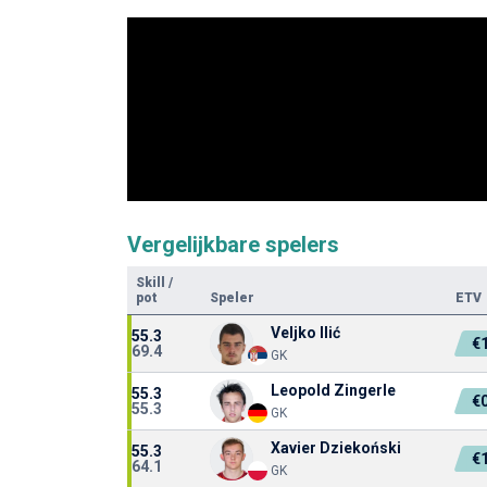
Vergelijkbare spelers
Skill
/
pot
Speler
ETV
Veljko Ilić
55.3
€
69.4
GK
Leopold Zingerle
55.3
€
55.3
GK
Xavier Dziekoński
55.3
€
64.1
GK