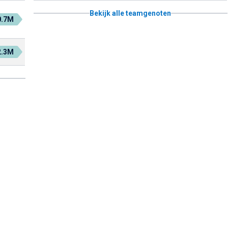
Bekijk alle teamgenoten
0.7M
2.3M