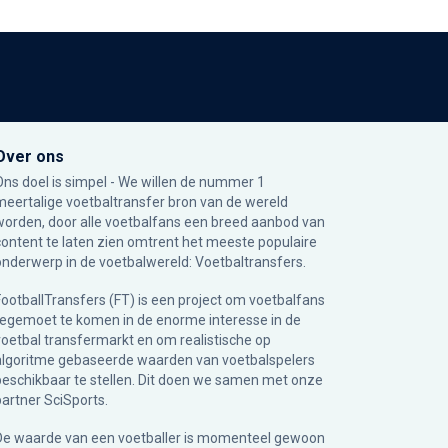
Over ons
Ons doel is simpel - We willen de nummer 1
meertalige voetbaltransfer bron van de wereld
worden, door alle voetbalfans een breed aanbod van
content te laten zien omtrent het meeste populaire
onderwerp in de voetbalwereld: Voetbaltransfers.
FootballTransfers (FT) is een project om voetbalfans
tegemoet te komen in de enorme interesse in de
voetbal transfermarkt en om realistische op
algoritme gebaseerde waarden van voetbalspelers
beschikbaar te stellen. Dit doen we samen met onze
partner
SciSports
.
De waarde van een voetballer is momenteel gewoon