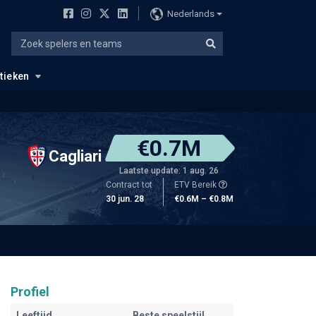
Nederlands
stieken
€0.7M
Cagliari
Laatste update: 1 aug. 26
Contract tot
ETV Bereik
30 jun. 28
€0.6M – €0.8M
Profiel
Leeftijd
Beste speelstijl