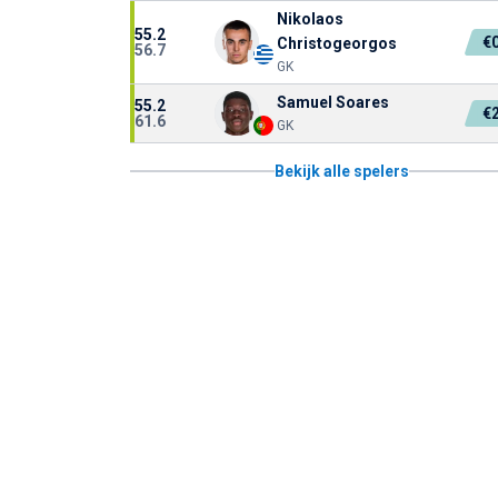
Nikolaos
55.2
€
Christogeorgos
56.7
GK
Samuel Soares
55.2
€
61.6
GK
Bekijk alle spelers