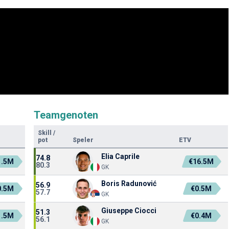
Teamgenoten
Skill
/
pot
Speler
ETV
Elia Caprile
74.8
1.5M
€16.5M
80.3
GK
Boris Radunović
56.9
0.5M
€0.5M
57.7
GK
Giuseppe Ciocci
51.3
1.5M
€0.4M
56.1
GK