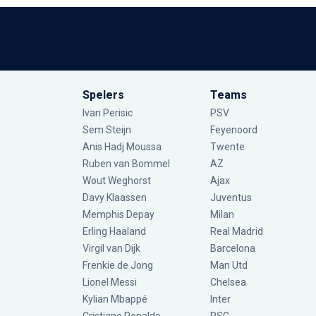
Spelers
Teams
Ivan Perisic
PSV
Sem Steijn
Feyenoord
Anis Hadj Moussa
Twente
Ruben van Bommel
AZ
Wout Weghorst
Ajax
Davy Klaassen
Juventus
Memphis Depay
Milan
Erling Haaland
Real Madrid
Virgil van Dijk
Barcelona
Frenkie de Jong
Man Utd
Lionel Messi
Chelsea
Kylian Mbappé
Inter