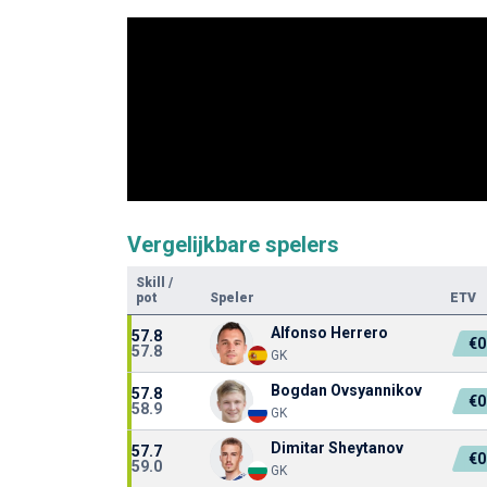
Vergelijkbare spelers
Skill
/
pot
Speler
ETV
Alfonso Herrero
57.8
€0
57.8
GK
Bogdan Ovsyannikov
57.8
€0
58.9
GK
Dimitar Sheytanov
57.7
€0
59.0
GK