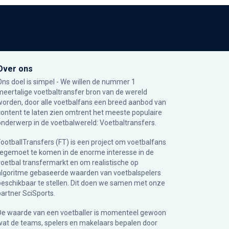
Over ons
Ons doel is simpel - We willen de nummer 1
meertalige voetbaltransfer bron van de wereld
worden, door alle voetbalfans een breed aanbod van
content te laten zien omtrent het meeste populaire
onderwerp in de voetbalwereld: Voetbaltransfers.
FootballTransfers (FT) is een project om voetbalfans
tegemoet te komen in de enorme interesse in de
voetbal transfermarkt en om realistische op
algoritme gebaseerde waarden van voetbalspelers
beschikbaar te stellen. Dit doen we samen met onze
partner
SciSports
.
De waarde van een voetballer is momenteel gewoon
wat de teams, spelers en makelaars bepalen door