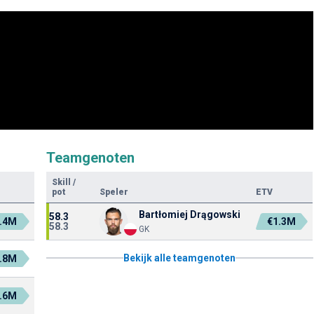
Teamgenoten
Skill
/
pot
Speler
ETV
Bartłomiej Drągowski
58.3
.4M
€1.3M
58.3
GK
Bekijk alle teamgenoten
.8M
.6M