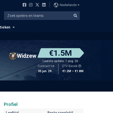
Nederlands
stieken
€1.5M
Widzew
Laatste update: 1 aug. 26
Contract tot
ETV Bereik
30 jun. 29
€1.2M – €1.8M
Profiel
Leeftijd
Beste speelstijl