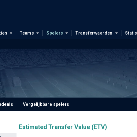
ties
Teams
Spelers
Transferwaarden
Stati
edenis
Vergelijkbare spelers
Estimated Transfer Value (ETV)