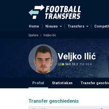
Home
Nieuws
Transfers
Competi
Spelers
Veljko Ilić
Veljko Ilić
GK
Skill: 55.3
Pot: 69.4
Profiel
Statistieken
Transfer geschi
Transfer geschiedenis