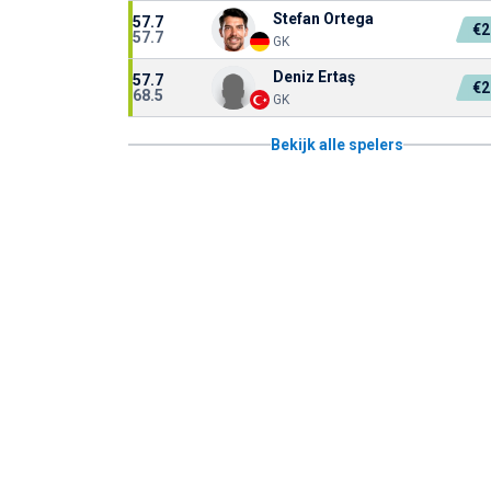
Stefan Ortega
57.7
€2
57.7
GK
Deniz Ertaş
57.7
€2
68.5
GK
Bekijk alle spelers