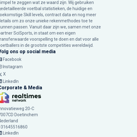
simpel te zeggen wat ze waard zijn. Wij gebruiken
gedetailleerde voetbal statistieken, de huidige en
toekomstige Skill levels, contract data en nog meer
details om zo onze unieke rekenmethodes toe te
kunnen passen. Vanuit daar zijn we, samen met onze
partner SciSports, in staat om een eigen
transferwaarde voorspelling te doen en dat voor alle
voetballers in de grootste competities wereldwijd.
Volg ons op social media
Facebook
Instagram
X
LinkedIn
Corporate & Media
Innovatieweg 20-C
7007CD Doetinchem
Nederland
+31645516860
LinkedIn