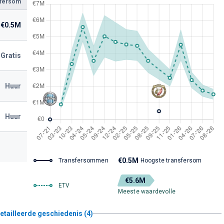
sfersom
€0.5M
Gratis
Huur
Huur
€0.5M
Transfersommen
Hoogste transfersom
€5.6M
ETV
Meeste waardevolle
etailleerde geschiedenis (4)