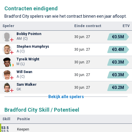
Contracten eindigend
Bradford City spelers van wie het contract binnen een jaar afloopt.
Speler
Einde contract
ETV
Bobby Pointon
€0.5M
30 jun. 27
AM (C)
Stephen Humphrys
€0.4M
30 jun. 27
A (C)
Tyreik Wright
€0.3M
30 jun. 27
M (L)
Will Swan
€0.3M
30 jun. 27
A (C)
Sam Walker
€0.2M
30 jun. 27
GK
Bekijk alle spelers
Bradford City Skill / Potentieel
Skill
Positie
53.5
Keepen
53.5