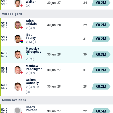
53.5
Walker
€0.2M
30 jun. 27
34
53.5
GK
Verdedigers
Aden
52.9
Baldwin
€0.2M
30 jun. 28
29
53.0
V (CR)
Ibou
53.2
Touray
€0.2M
31
53.4
V, M (L)
Macaulay
Gillesphey
57.3
€0.3M
30 jun. 28
30
57.7
V (CL)
Matthew
50.8
Pennington
€0.2M
30 jun. 27
31
50.8
V (CR)
Callum
Connolly
53.8
€0.2M
30 jun. 28
28
V (CR), M
54.7
(C)
Middenvelders
Bobby
52.9
Pointon
€0.5M
30 jun. 27
22
64.1