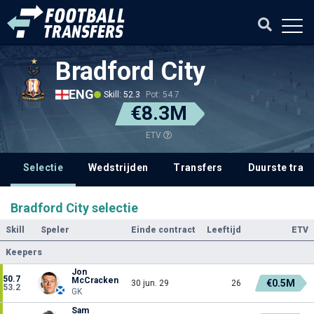
Bradford City
ENG
Skill: 52.3
Pot: 54.7
€8.3M
ETV
Selectie
Wedstrijden
Transfers
Duurste tran
Bradford City selectie
Skill
Speler
Einde contract
Leeftijd
ETV
Keepers
Jon
50.7
McCracken
€0.5M
30 jun. 29
26
53.2
GK
Sam