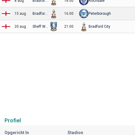
8 aug.
Bradford City
16:00
Rochdale
15 aug.
Bradford City
16:00
Peterborough
20 aug.
Sheff Wed
21:00
Bradford City
Profiel
Opgericht In
Stadion