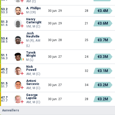
AM (C)
A. Phillips
53.2
€0.4M
30 jun. 29
28
53.3
M (CR)
Henry
51.3
Cartwright
€0.6M
30 jun. 29
21
61.6
VM, M (C)
Josh
Neufville
53.4
€0.7M
30 jun. 28
25
M (R), AM
58.5
(L)
Tyreik
51.1
Wright
€0.3M
30 jun. 27
24
56.3
M (L)
Nick
45.2
Powell
€0.1M
32
45.2
AM, M (C)
Antoni
51.5
Sarcevic
€0.2M
30 jun. 27
34
51.7
AM, M (C)
George
47.7
Lapslie
€0.2M
30 jun. 27
28
47.7
AM, M (C)
Aanvallers