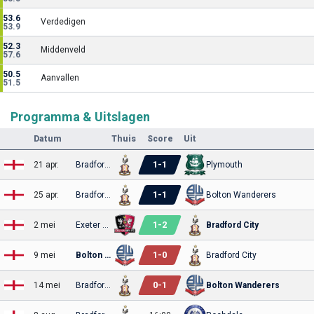
53.6
Verdedigen
53.9
52.3
Middenveld
57.6
50.5
Aanvallen
51.5
Programma & Uitslagen
Datum
Thuis
Score
Uit
1
-
1
21 apr.
Bradford City
Plymouth
1
-
1
25 apr.
Bradford City
Bolton Wanderers
1
-
2
2 mei
Exeter City
Bradford City
1
-
0
9 mei
Bolton Wanderers
Bradford City
0
-
1
14 mei
Bradford City
Bolton Wanderers