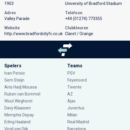
1903
University of Bradford Stadium
Adres
Telefoon
Valley Parade
+44 (01274) 773355
Website
Clubkleuren
http://www.bradfordcityfc.co.uk
Claret / Orange
Spelers
Teams
Ivan Perisic
PSV
Sem Steijn
Feyenoord
Anis Hadj Moussa
Twente
Ruben van Bommel
AZ
Wout Weghorst
Ajax
Davy Klaassen
Juventus
Memphis Depay
Milan
Erling Haaland
Real Madrid
Virgil van Dijk
Barcelona