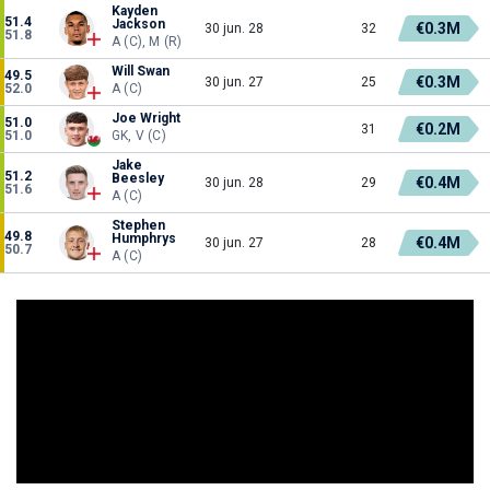
Kayden
51.4
Jackson
€0.3M
30 jun. 28
32
51.8
A (C), M (R)
Will Swan
49.5
€0.3M
30 jun. 27
25
52.0
A (C)
Joe Wright
51.0
€0.2M
31
51.0
GK, V (C)
Jake
51.2
Beesley
€0.4M
30 jun. 28
29
51.6
A (C)
Stephen
49.8
Humphrys
€0.4M
30 jun. 27
28
50.7
A (C)