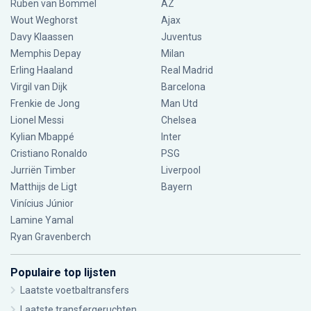
Ruben van Bommel
AZ
Wout Weghorst
Ajax
Davy Klaassen
Juventus
Memphis Depay
Milan
Erling Haaland
Real Madrid
Virgil van Dijk
Barcelona
Frenkie de Jong
Man Utd
Lionel Messi
Chelsea
Kylian Mbappé
Inter
Cristiano Ronaldo
PSG
Jurriën Timber
Liverpool
Matthijs de Ligt
Bayern
Vinícius Júnior
Lamine Yamal
Ryan Gravenberch
Populaire top lijsten
Laatste voetbaltransfers
Laatste transfergeruchten