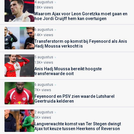
4 augustus
18K+ views
Waarom Ajax voor Leon Goretzka moet gaan en
hoe Jordi Cruijff hem kan overtuigen
6 augustus
14K+ views
Transferstorm op komst bij Feyenoord als Anis
Hadj Moussa verkocht is
5 augustus
13K+ views
Anis Hadj Moussa bereikt hoogste
transferwaarde ooit
6 augustus
7K+ views
Feyenoord en PSV zien waarde Lutsharel
Geertruida kelderen
2 augustus
5K+ views
Langverwachte komst van Ter Stegen dwingt
Ajax tot keuze tussen Heerkens of Reverson