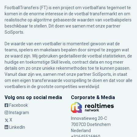
FootballTransfers (FT) is een project om voetbalfans tegemoet te
komen in de enorme interesse in de voetbal transfermarkt en om
realistische op algoritme gebaseerde waarden van voetbalspelers
beschikbaar te stellen. Dit doen we samen met onze partner
SciSports
.
De waarde van een voetballer is momenteel gewoon wat de
teams, spelers en makelaars bepalen door simpel te zeggen wat
ze waard zijn. Wij gebruiken gedetailleerde voetbal statistieken, de
huidige en toekomstige Skill levels, contract data en nog meer
details om zo onze unieke rekenmethodes toe te kunnen passen.
Vanuit daar zijn we, samen met onze partner SciSports, in staat
om een eigen transferwaarde voorspelling te doen en dat voor alle
voetballers in de grootste competities wereldwijd.
Volg ons op social media
Corporate & Media
Facebook
Instagram
Innovatieweg 20-C
X
7007CD Doetinchem
LinkedIn
Nederland
+31645516860