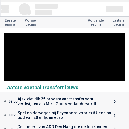
Eerste
Vorige
Volgende
Laatste
pagina
pagina
pagina
pagina
Laatste voetbal transfernieuws
Ajax ziet dik 25 procent van transfersom
09:00
verdwijnen als Mika Godts verkocht wordt
Spel op de wagen bij Feyenoord voor exit Ueda na
08:20
bod van 20 miljoen euro
De spelers van ADO Den Haag die de top kunnen
20:20