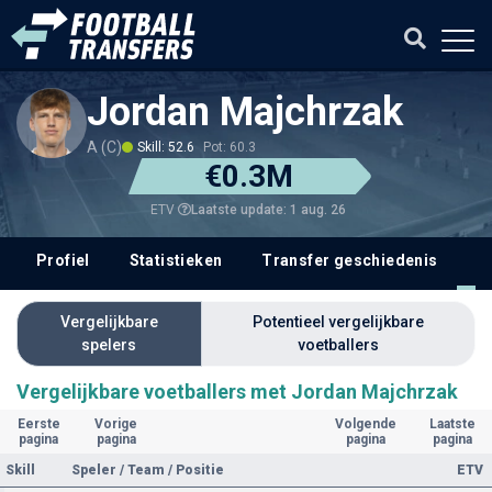
Jordan Majchrzak
A (C)
Skill: 52.6
Pot: 60.3
€0.3M
Laatste update: 1 aug. 26
ETV
Profiel
Statistieken
Transfer geschiedenis
V
Vergelijkbare
Potentieel vergelijkbare
spelers
voetballers
Vergelijkbare voetballers met Jordan Majchrzak
Eerste
Vorige
Volgende
Laatste
pagina
pagina
pagina
pagina
Skill
Speler / Team / Positie
ETV