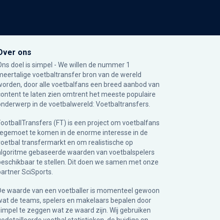
Over ons
Ons doel is simpel - We willen de nummer 1
meertalige voetbaltransfer bron van de wereld
worden, door alle voetbalfans een breed aanbod van
content te laten zien omtrent het meeste populaire
onderwerp in de voetbalwereld: Voetbaltransfers.
FootballTransfers (FT) is een project om voetbalfans
tegemoet te komen in de enorme interesse in de
voetbal transfermarkt en om realistische op
algoritme gebaseerde waarden van voetbalspelers
beschikbaar te stellen. Dit doen we samen met onze
partner
SciSports
.
De waarde van een voetballer is momenteel gewoon
wat de teams, spelers en makelaars bepalen door
simpel te zeggen wat ze waard zijn. Wij gebruiken