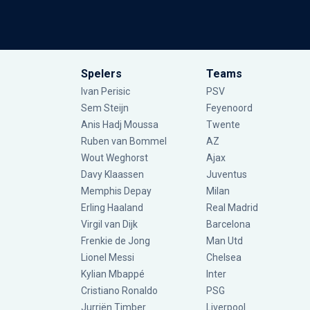
Spelers
Teams
Ivan Perisic
PSV
Sem Steijn
Feyenoord
Anis Hadj Moussa
Twente
Ruben van Bommel
AZ
Wout Weghorst
Ajax
Davy Klaassen
Juventus
Memphis Depay
Milan
Erling Haaland
Real Madrid
Virgil van Dijk
Barcelona
Frenkie de Jong
Man Utd
Lionel Messi
Chelsea
Kylian Mbappé
Inter
Cristiano Ronaldo
PSG
Jurriën Timber
Liverpool