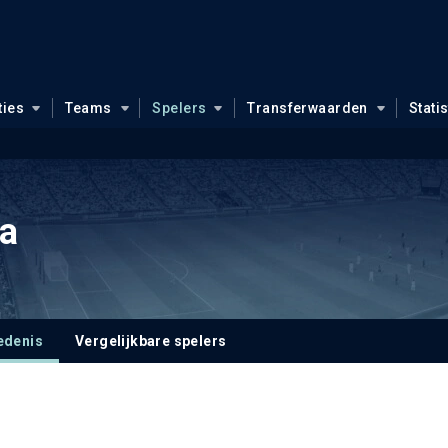
ties
Teams
Spelers
Transferwaarden
Stati
a
edenis
Vergelijkbare spelers