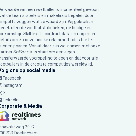
De waarde van een voetballer is momenteel gewoon
wat de teams, spelers en makelaars bepalen door
simpel te zeggen wat ze waard zijn. Wij gebruiken
gedetailleerde voetbal statistieken, de huidige en
toekomstige Skill levels, contract data en nog meer
details om zo onze unieke rekenmethodes toe te
kunnen passen. Vanuit daar zijn we, samen met onze
partner SciSports, in staat om een eigen
transferwaarde voorspelling te doen en dat voor alle
voetballers in de grootste competities wereldwijd.
Volg ons op social media
Facebook
Instagram
X
LinkedIn
Corporate & Media
Innovatieweg 20-C
7007CD Doetinchem