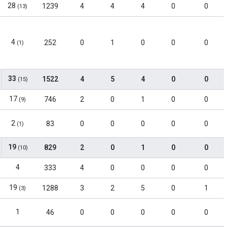
28
1239
4
4
4
0
0
(13)
4
252
0
1
0
0
0
(1)
33
1522
4
5
4
0
0
(15)
17
746
2
0
1
0
0
(9)
2
83
0
0
0
0
0
(1)
19
829
2
0
1
0
0
(10)
4
333
4
0
0
0
0
19
1288
3
2
5
0
1
(3)
1
46
0
0
0
0
0