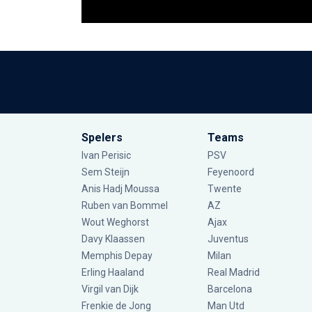
Spelers
Teams
Ivan Perisic
PSV
Sem Steijn
Feyenoord
Anis Hadj Moussa
Twente
Ruben van Bommel
AZ
Wout Weghorst
Ajax
Davy Klaassen
Juventus
Memphis Depay
Milan
Erling Haaland
Real Madrid
Virgil van Dijk
Barcelona
Frenkie de Jong
Man Utd