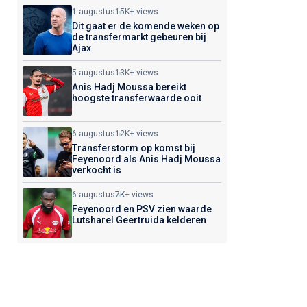
1 augustus
15K+ views
Dit gaat er de komende weken op
de transfermarkt gebeuren bij
Ajax
5 augustus
13K+ views
Anis Hadj Moussa bereikt
hoogste transferwaarde ooit
6 augustus
12K+ views
Transferstorm op komst bij
Feyenoord als Anis Hadj Moussa
verkocht is
6 augustus
7K+ views
Feyenoord en PSV zien waarde
Lutsharel Geertruida kelderen