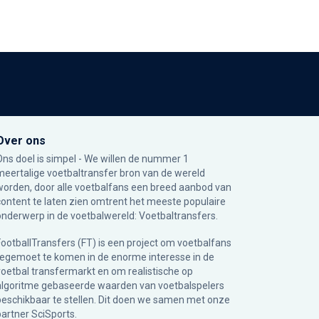
Over ons
Ons doel is simpel - We willen de nummer 1
meertalige voetbaltransfer bron van de wereld
worden, door alle voetbalfans een breed aanbod van
content te laten zien omtrent het meeste populaire
onderwerp in de voetbalwereld: Voetbaltransfers.
FootballTransfers (FT) is een project om voetbalfans
tegemoet te komen in de enorme interesse in de
voetbal transfermarkt en om realistische op
algoritme gebaseerde waarden van voetbalspelers
beschikbaar te stellen. Dit doen we samen met onze
partner
SciSports
.