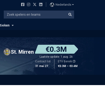
Nederlands
stieken
€0.3M
St. Mirren
Laatste update: 1 aug. 26
Contract tot
ETV Bereik
31 mei 27
€0.3M – €0.4M