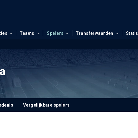
ties
Teams
Spelers
Transferwaarden
Stati
a
edenis
Vergelijkbare spelers