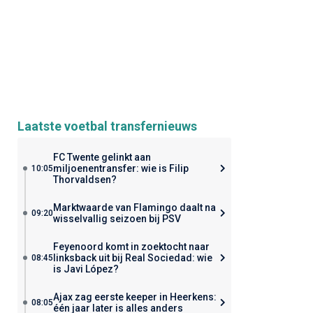
Laatste voetbal transfernieuws
FC Twente gelinkt aan
miljoenentransfer: wie is Filip
10:05
Thorvaldsen?
Marktwaarde van Flamingo daalt na
09:20
wisselvallig seizoen bij PSV
Feyenoord komt in zoektocht naar
linksback uit bij Real Sociedad: wie
08:45
is Javi López?
Ajax zag eerste keeper in Heerkens:
08:05
één jaar later is alles anders