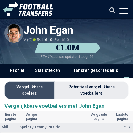
John Egan
V (C)
Skill: 61.0
Pot: 61.0
€1.0M
Laatste update: 1 aug. 26
ETV
Profiel
Statistieken
Transfer geschiedenis
V
Vergelijkbare
Potentieel vergelijkbare
spelers
voetballers
Vergelijkbare voetballers met John Egan
Eerste
Vorige
Volgende
Laatste
pagina
pagina
pagina
pagina
Skill
Speler / Team / Positie
ETV