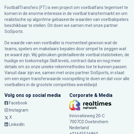
FootballTransfers (FT) is een project om voetbalfans tegemoet te
komen in de enorme interesse in de voetbal transfermarkt en om
realistische op algoritme gebaseerde waarden van voetbalspelers
beschikbaar te stellen. Dit doen we samen met onze partner
SciSports
.
De waarde van een voetballer is momenteel gewoon wat de
teams, spelers en makelaars bepalen door simpel te zeggen wat
ze waard zijn. Wij gebruiken gedetailleerde voetbal statistieken, de
huidige en toekomstige Skill levels, contract data en nog meer
details om zo onze unieke rekenmethodes toe te kunnen passen.
Vanuit daar zijn we, samen met onze partner SciSports, in staat
om een eigen transferwaarde voorspelling te doen en dat voor alle
voetballers in de grootste competities wereldwijd.
Volg ons op social media
Corporate & Media
Facebook
Instagram
Innovatieweg 20-C
X
7007CD Doetinchem
LinkedIn
Nederland
+31645516860