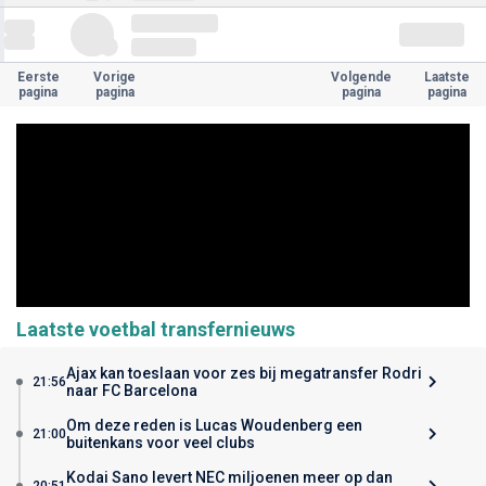
Eerste
Vorige
Volgende
Laatste
pagina
pagina
pagina
pagina
Laatste voetbal transfernieuws
Ajax kan toeslaan voor zes bij megatransfer Rodri
21:56
naar FC Barcelona
Om deze reden is Lucas Woudenberg een
21:00
buitenkans voor veel clubs
Kodai Sano levert NEC miljoenen meer op dan
20:51