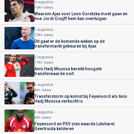
4 augustus
16K+ views
Waarom Ajax voor Leon Goretzka moet gaan en
hoe Jordi Cruijff hem kan overtuigen
1 augustus
15K+ views
Dit gaat er de komende weken op de
transfermarkt gebeuren bij Ajax
5 augustus
11K+ views
Anis Hadj Moussa bereikt hoogste
transferwaarde ooit
6 augustus
6K+ views
Transferstorm op komst bij Feyenoord als Anis
Hadj Moussa verkocht is
6 augustus
6K+ views
Feyenoord en PSV zien waarde Lutsharel
Geertruida kelderen