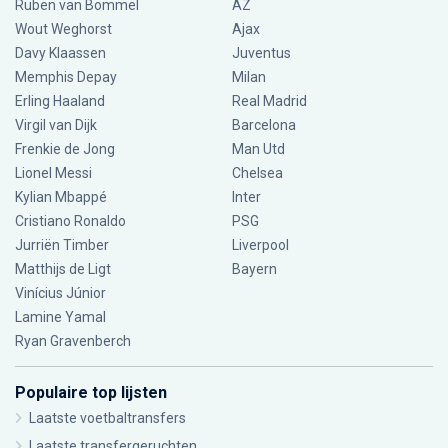
Ruben van Bommel
AZ
Wout Weghorst
Ajax
Davy Klaassen
Juventus
Memphis Depay
Milan
Erling Haaland
Real Madrid
Virgil van Dijk
Barcelona
Frenkie de Jong
Man Utd
Lionel Messi
Chelsea
Kylian Mbappé
Inter
Cristiano Ronaldo
PSG
Jurriën Timber
Liverpool
Matthijs de Ligt
Bayern
Vinícius Júnior
Lamine Yamal
Ryan Gravenberch
Populaire top lijsten
Laatste voetbaltransfers
Laatste transfergeruchten