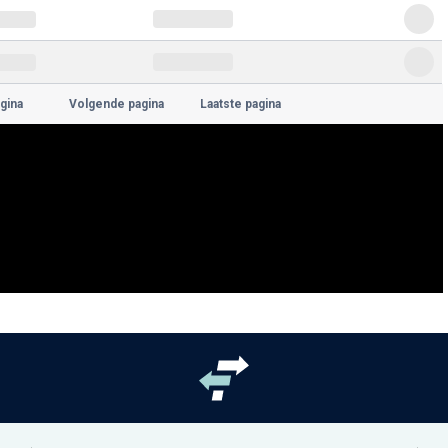
gina
Volgende pagina
Laatste pagina