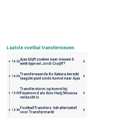
Laatste voetbal transfernieuws
Ajax blijft zoeken naar nieuwe 6:
15:20
welk type wil Jordi Cruijff?
Transferwaarde Ko Itakura bereikt
14:05
laagste punt sinds komst naar Ajax
Transferstorm op komst bij
Feyenoord als Anis Hadj Moussa
13:00
verkocht is
FootballTransfers: hét alternatief
12:36
voor Transfermarkt