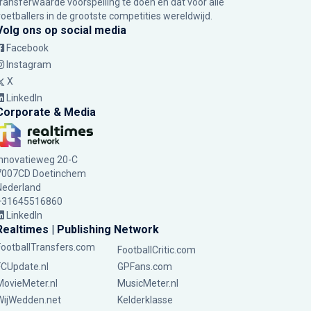
transferwaarde voorspelling te doen en dat voor alle
voetballers in de grootste competities wereldwijd.
Volg ons op social media
Facebook
Instagram
X
LinkedIn
Corporate & Media
Innovatieweg 20-C
7007CD Doetinchem
Nederland
+31645516860
LinkedIn
Realtimes | Publishing Network
FootballTransfers.com
FootballCritic.com
FCUpdate.nl
GPFans.com
MovieMeter.nl
MusicMeter.nl
WijWedden.net
Kelderklasse