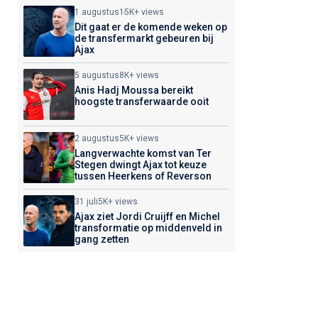
1 augustus
15K+ views
Dit gaat er de komende weken op
de transfermarkt gebeuren bij
Ajax
5 augustus
8K+ views
Anis Hadj Moussa bereikt
hoogste transferwaarde ooit
2 augustus
5K+ views
Langverwachte komst van Ter
Stegen dwingt Ajax tot keuze
tussen Heerkens of Reverson
31 juli
5K+ views
Ajax ziet Jordi Cruijff en Michel
transformatie op middenveld in
gang zetten