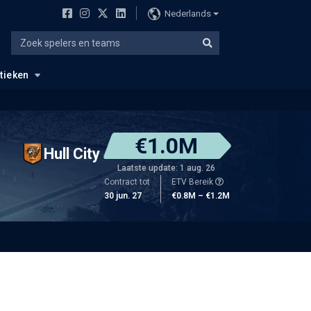
Nederlands
stieken
€1.0M
Hull City
Laatste update: 1 aug. 26
Contract tot
ETV Bereik
30 jun. 27
€0.8M – €1.2M