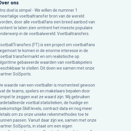
Over ons
Ons doel is simpel - We willen de nummer 1
meertalige voetbaltransfer bron van de wereld
worden, door alle voetbalfans een breed aanbod van
content te laten zien omtrent het meeste populaire
onderwerp in de voetbalwereld: Voetbaltransfers.
FootballTransfers (FT) is een project om voetbalfans
tegemoet te komen in de enorme interesse in de
voetbal transfermarkt en om realistische op
algoritme gebaseerde waarden van voetbalspelers
beschikbaar te stellen. Dit doen we samen met onze
partner
SciSports
.
De waarde van een voetballer is momenteel gewoon
wat de teams, spelers en makelaars bepalen door
simpel te zeggen wat ze waard zijn. Wij gebruiken
gedetailleerde voetbal statistieken, de huidige en
toekomstige Skill levels, contract data en nog meer
details om zo onze unieke rekenmethodes toe te
kunnen passen. Vanuit daar zijn we, samen met onze
partner SciSports, in staat om een eigen