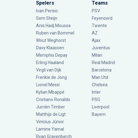
Spelers
Teams
Ivan Perisic
PSV
Sem Steijn
Feyenoord
Anis Hadj Moussa
Twente
Ruben van Bommel
AZ
Wout Weghorst
Ajax
Davy Klaassen
Juventus
Memphis Depay
Milan
Erling Haaland
Real Madrid
Virgil van Dijk
Barcelona
Frenkie de Jong
Man Utd
Lionel Messi
Chelsea
Kylian Mbappé
Inter
Cristiano Ronaldo
PSG
Jurriën Timber
Liverpool
Matthijs de Ligt
Bayern
Vinícius Júnior
Lamine Yamal
Ryan Gravenberch