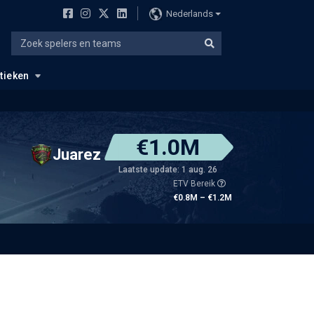
Nederlands
stieken
€1.0M
Juarez
Laatste update: 1 aug. 26
ETV Bereik
€0.8M – €1.2M