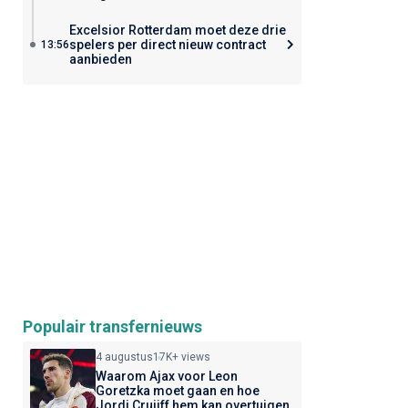
Excelsior Rotterdam moet deze drie
spelers per direct nieuw contract
13:56
aanbieden
Populair transfernieuws
4 augustus
17K+ views
Waarom Ajax voor Leon
Goretzka moet gaan en hoe
Jordi Cruijff hem kan overtuigen