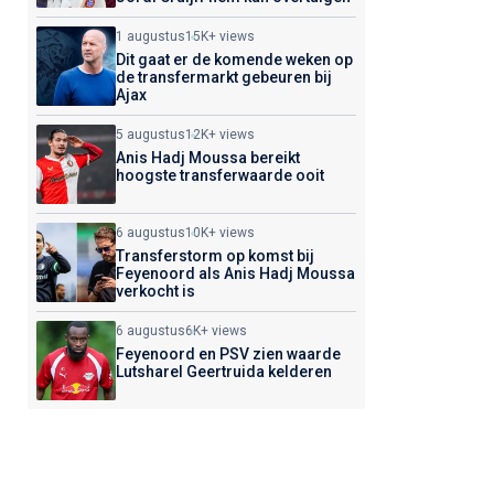
1 augustus
15K+ views
Dit gaat er de komende weken op
de transfermarkt gebeuren bij
Ajax
5 augustus
12K+ views
Anis Hadj Moussa bereikt
hoogste transferwaarde ooit
6 augustus
10K+ views
Transferstorm op komst bij
Feyenoord als Anis Hadj Moussa
verkocht is
6 augustus
6K+ views
Feyenoord en PSV zien waarde
Lutsharel Geertruida kelderen