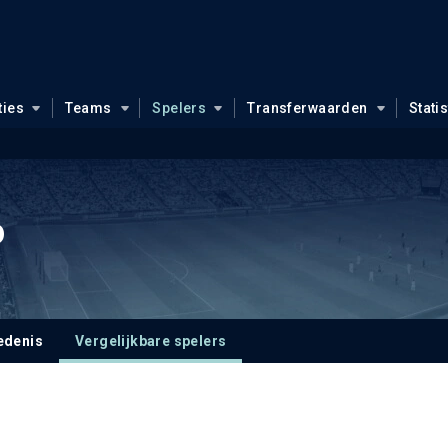
ties
Teams
Spelers
Transferwaarden
Stati
o
edenis
Vergelijkbare spelers