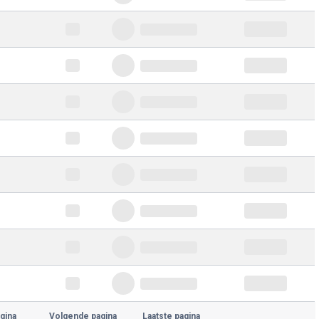
gina
Volgende pagina
Laatste pagina