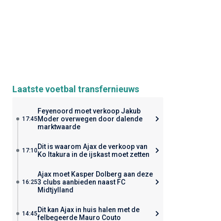
Laatste voetbal transfernieuws
Feyenoord moet verkoop Jakub
Moder overwegen door dalende
17:45
marktwaarde
Dit is waarom Ajax de verkoop van
17:10
Ko Itakura in de ijskast moet zetten
Ajax moet Kasper Dolberg aan deze
3 clubs aanbieden naast FC
16:25
Midtjylland
Dit kan Ajax in huis halen met de
14:45
felbegeerde Mauro Couto