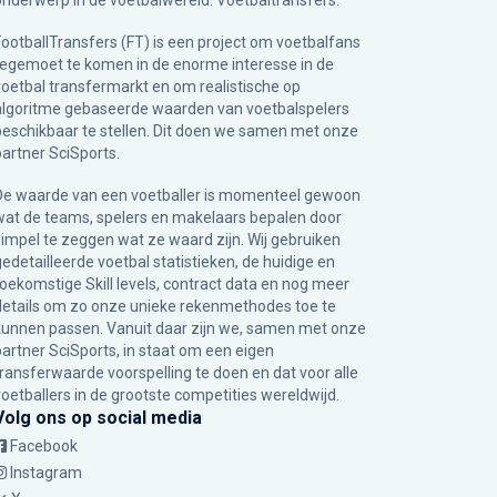
onderwerp in de voetbalwereld: Voetbaltransfers.
FootballTransfers (FT) is een project om voetbalfans
tegemoet te komen in de enorme interesse in de
voetbal transfermarkt en om realistische op
algoritme gebaseerde waarden van voetbalspelers
beschikbaar te stellen. Dit doen we samen met onze
partner
SciSports
.
De waarde van een voetballer is momenteel gewoon
wat de teams, spelers en makelaars bepalen door
simpel te zeggen wat ze waard zijn. Wij gebruiken
gedetailleerde voetbal statistieken, de huidige en
toekomstige Skill levels, contract data en nog meer
details om zo onze unieke rekenmethodes toe te
kunnen passen. Vanuit daar zijn we, samen met onze
partner SciSports, in staat om een eigen
transferwaarde voorspelling te doen en dat voor alle
voetballers in de grootste competities wereldwijd.
Volg ons op social media
Facebook
Instagram