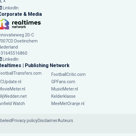
X
LinkedIn
Corporate & Media
Innovatieweg 20-C
7007CD Doetinchem
Nederland
+31645516860
LinkedIn
Realtimes | Publishing Network
FootballTransfers.com
FootballCritic.com
FCUpdate.nl
GPFans.com
MovieMeter.nl
MusicMeter.nl
WijWedden.net
Kelderklasse
Anfield Watch
MeeMetOranje.nl
ebeleid
Privacy policy
Disclaimer
Auteurs