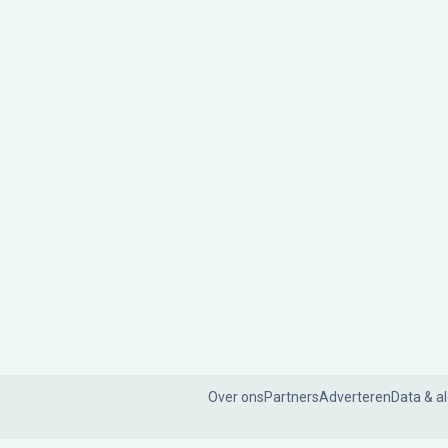
Over ons
Partners
Adverteren
Data & a