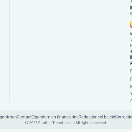
lgoritmen
Contact
Eigendom en financiering
Redactioneel beleid
Correcti
© 2026 FootballTransfers Inc.
All rights reserved.