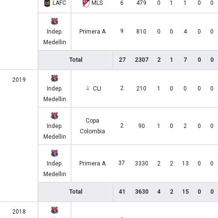
LAFC
MLS
6
479
0
1
1
0
0
9
Indep.
Primera A
810
0
0
4
0
0
Medellin
Total
27
2307
2
1
7
0
0
2019
2
Indep.
CLI
210
1
0
0
0
0
Medellin
Copa
2
Indep.
90
1
0
2
0
0
Colombia
Medellin
37
Indep.
Primera A
3330
2
2
13
0
0
Medellin
Total
41
3630
4
2
15
0
0
2018