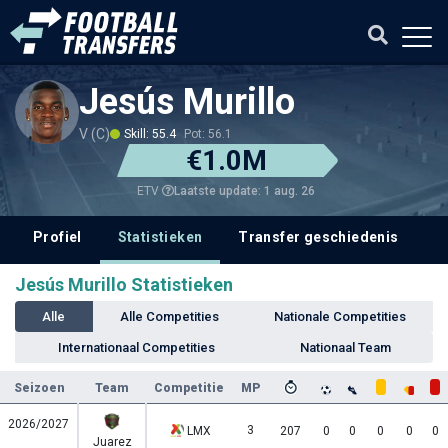
Jesús Murillo
V (C)
Skill: 55.4
Pot: 56.1
€1.0M
Laatste update: 1 aug. 26
ETV
Profiel
Statistieken
Transfer geschiedenis
V
Jesús Murillo Statistieken
Alle
Alle Competities
Nationale Competities
Internationaal Competities
Nationaal Team
Seizoen
Team
Competitie
MP
2026/2027
3
LMX
207
0
0
0
0
0
Juarez