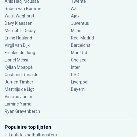
Anis Hadj Moussa
Twente
Ruben van Bommel
AZ
Wout Weghorst
Ajax
Davy Klaassen
Juventus
Memphis Depay
Milan
Erling Haaland
Real Madrid
Virgil van Dijk
Barcelona
Frenkie de Jong
Man Utd
Lionel Messi
Chelsea
Kylian Mbappé
Inter
Cristiano Ronaldo
PSG
Jurriën Timber
Liverpool
Matthijs de Ligt
Bayern
Vinícius Júnior
Lamine Yamal
Ryan Gravenberch
Populaire top lijsten
Laatste voetbaltransfers