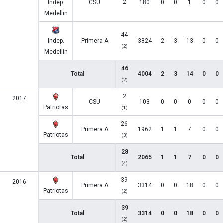
2
Indep.
CSU
180
0
0
1
0
0
Medellin
44
Indep.
Primera A
3824
2
3
13
0
0
(2)
Medellin
46
Total
4004
2
3
14
0
0
(2)
2
2017
CSU
103
0
0
0
0
0
Patriotas
(1)
26
Primera A
1962
1
1
7
0
0
Patriotas
(3)
28
Total
2065
1
1
7
0
0
(4)
39
2016
Primera A
3314
0
0
18
0
0
Patriotas
(2)
39
Total
3314
0
0
18
0
0
(2)