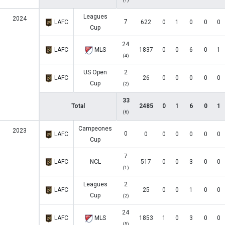
Leagues
2024
7
LAFC
622
0
1
0
0
0
Cup
24
LAFC
MLS
1837
0
0
6
0
1
(4)
US Open
2
LAFC
26
0
0
0
0
0
Cup
(2)
33
Total
2485
0
1
6
0
1
(6)
Campeones
2023
0
LAFC
0
0
0
0
0
0
Cup
7
LAFC
NCL
517
0
0
3
0
0
(1)
Leagues
2
LAFC
25
0
0
1
0
0
Cup
(2)
24
LAFC
MLS
1853
1
0
3
0
0
(5)