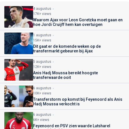
4 augustus
17K+ views
Waarom Ajax voor Leon Goretzka moet gaan en
hoe Jordi Cruijff hem kan overtuigen
1 augustus
15K+ views
Dit gaat er de komende weken op de
transfermarkt gebeuren bij Ajax
5 augustus
12K+ views
Anis Hadj Moussa bereikt hoogste
transferwaarde ooit
6 augustus
10K+ views
Transferstorm op komst bij Feyenoord als Anis
Hadj Moussa verkocht is
6 augustus
6K+ views
Feyenoord en PSV zien waarde Lutsharel