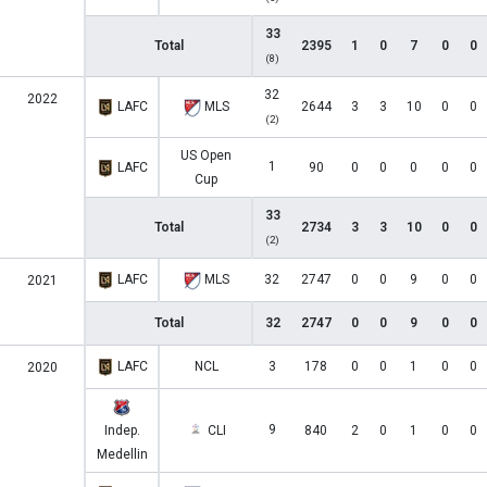
33
Total
2395
1
0
7
0
0
(8)
32
2022
LAFC
MLS
2644
3
3
10
0
0
(2)
US Open
1
LAFC
90
0
0
0
0
0
Cup
33
Total
2734
3
3
10
0
0
(2)
LAFC
MLS
32
2747
0
0
9
0
0
2021
Total
32
2747
0
0
9
0
0
LAFC
NCL
3
178
0
0
1
0
0
2020
9
Indep.
CLI
840
2
0
1
0
0
Medellin