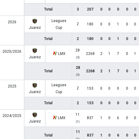
Total
3
207
0
0
0
0
0
Leagues
2026
2
180
0
0
1
0
0
Juarez
Cup
Total
2
180
0
0
1
0
0
28
2025/2026
LMX
2268
2
1
7
0
1
Juarez
(3)
28
Total
2268
2
1
7
0
1
(3)
Leagues
2025
2
153
0
0
0
0
0
Juarez
Cup
Total
2
153
0
0
0
0
0
11
2024/2025
LMX
837
1
0
6
0
0
Juarez
(1)
11
Total
837
1
0
6
0
0
(1)