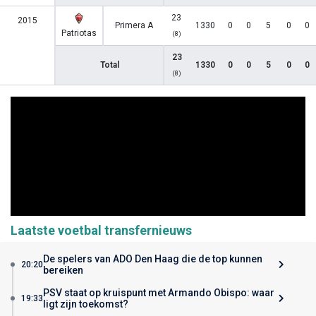
23
2015
Primera A
1330
0
0
5
0
0
Patriotas
(8)
23
Total
1330
0
0
5
0
0
(8)
Laatste voetbal transfernieuws
De spelers van ADO Den Haag die de top kunnen
20:20
bereiken
PSV staat op kruispunt met Armando Obispo: waar
19:33
ligt zijn toekomst?