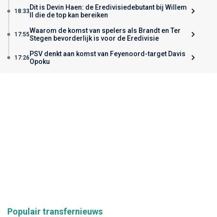
Dit is Devin Haen: de Eredivisiedebutant bij Willem
18:33
II die de top kan bereiken
Waarom de komst van spelers als Brandt en Ter
17:55
Stegen bevorderlijk is voor de Eredivisie
PSV denkt aan komst van Feyenoord-target Davis
17:26
Opoku
Populair transfernieuws