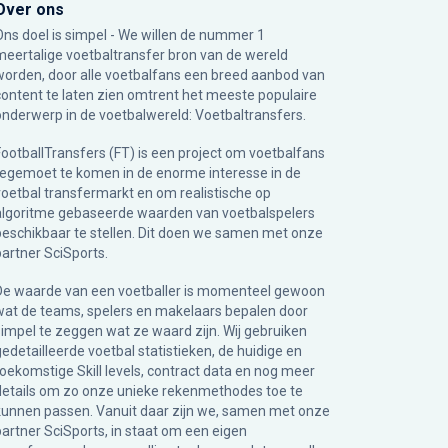
Over ons
Ons doel is simpel - We willen de nummer 1
meertalige voetbaltransfer bron van de wereld
worden, door alle voetbalfans een breed aanbod van
content te laten zien omtrent het meeste populaire
onderwerp in de voetbalwereld: Voetbaltransfers.
FootballTransfers (FT) is een project om voetbalfans
tegemoet te komen in de enorme interesse in de
voetbal transfermarkt en om realistische op
algoritme gebaseerde waarden van voetbalspelers
beschikbaar te stellen. Dit doen we samen met onze
partner
SciSports
.
De waarde van een voetballer is momenteel gewoon
wat de teams, spelers en makelaars bepalen door
simpel te zeggen wat ze waard zijn. Wij gebruiken
gedetailleerde voetbal statistieken, de huidige en
toekomstige Skill levels, contract data en nog meer
details om zo onze unieke rekenmethodes toe te
kunnen passen. Vanuit daar zijn we, samen met onze
partner SciSports, in staat om een eigen