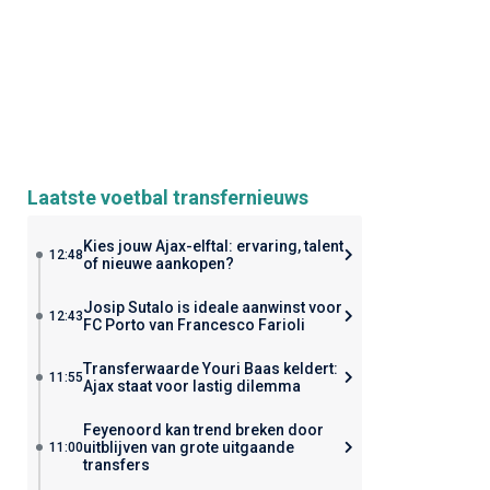
Laatste voetbal transfernieuws
Kies jouw Ajax-elftal: ervaring, talent
12:48
of nieuwe aankopen?
Josip Sutalo is ideale aanwinst voor
12:43
FC Porto van Francesco Farioli
Transferwaarde Youri Baas keldert:
11:55
Ajax staat voor lastig dilemma
Feyenoord kan trend breken door
uitblijven van grote uitgaande
11:00
transfers