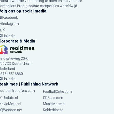
transferwaarde voorspelling te doen en dat voor alle
voetballers in de grootste competities wereldwijd.
Volg ons op social media
Facebook
Instagram
X
LinkedIn
Corporate & Media
Innovatieweg 20-C
7007CD Doetinchem
Nederland
+31645516860
LinkedIn
Realtimes | Publishing Network
FootballTransfers.com
FootballCritic.com
FCUpdate.nl
GPFans.com
MovieMeter.nl
MusicMeter.nl
WijWedden.net
Kelderklasse