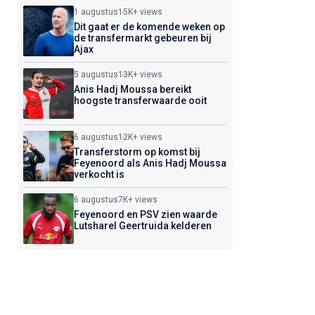
1 augustus
15K+ views
Dit gaat er de komende weken op
de transfermarkt gebeuren bij
Ajax
5 augustus
13K+ views
Anis Hadj Moussa bereikt
hoogste transferwaarde ooit
6 augustus
12K+ views
Transferstorm op komst bij
Feyenoord als Anis Hadj Moussa
verkocht is
6 augustus
7K+ views
Feyenoord en PSV zien waarde
Lutsharel Geertruida kelderen