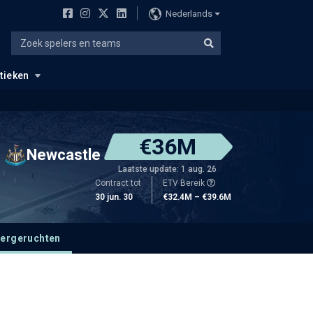
Nederlands
stieken
€36M
Newcastle
Laatste update: 1 aug. 26
Contract tot
ETV Bereik
30 jun. 30
€32.4M – €39.6M
fergeruchten