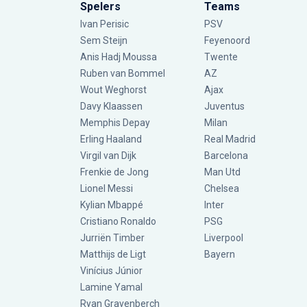
Spelers
Teams
Ivan Perisic
PSV
Sem Steijn
Feyenoord
Anis Hadj Moussa
Twente
Ruben van Bommel
AZ
Wout Weghorst
Ajax
Davy Klaassen
Juventus
Memphis Depay
Milan
Erling Haaland
Real Madrid
Virgil van Dijk
Barcelona
Frenkie de Jong
Man Utd
Lionel Messi
Chelsea
Kylian Mbappé
Inter
Cristiano Ronaldo
PSG
Jurriën Timber
Liverpool
Matthijs de Ligt
Bayern
Vinícius Júnior
Lamine Yamal
Ryan Gravenberch