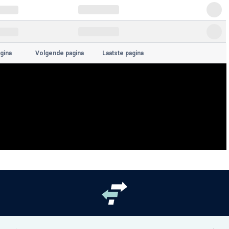
gina
Volgende pagina
Laatste pagina