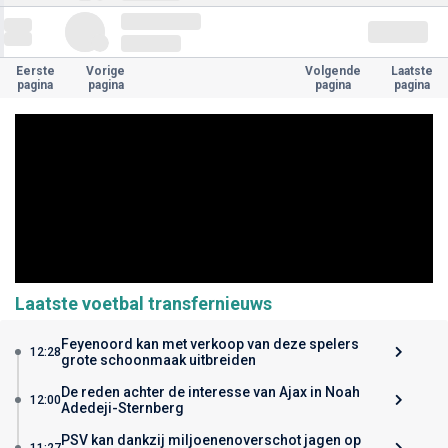
Eerste
Vorige
Volgende
Laatste
pagina
pagina
pagina
pagina
Laatste voetbal transfernieuws
Feyenoord kan met verkoop van deze spelers
12:28
grote schoonmaak uitbreiden
De reden achter de interesse van Ajax in Noah
12:00
Adedeji-Sternberg
PSV kan dankzij miljoenenoverschot jagen op
11:27