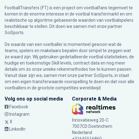
FootballTransfers (FT) is een project om voetbalfans tegemoet te
komen in de enorme interesse in de voetbal transfermarkt en om
realistische op algoritme gebaseerde waarden van voetbalspelers
beschikbaar te stellen. Dit doen we samen met onze partner
SciSports
.
De waarde van een voetballer is momenteel gewoon wat de
teams, spelers en makelaars bepalen door simpel te zeggen wat
ze waard zijn. Wij gebruiken gedetailleerde voetbal statistieken, de
huidige en toekomstige Skill levels, contract data en nog meer
details om zo onze unieke rekenmethodes toe te kunnen passen.
Vanuit daar zijn we, samen met onze partner SciSports, in staat
om een eigen transferwaarde voorspelling te doen en dat voor alle
voetballers in de grootste competities wereldwijd.
Volg ons op social media
Corporate & Media
Facebook
Instagram
Innovatieweg 20-C
X
7007CD Doetinchem
LinkedIn
Nederland
+31645516860