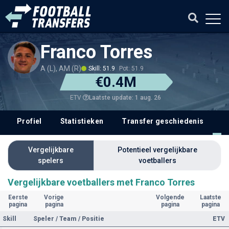
Franco Torres
A (L), AM (R)
Skill: 51.9
Pot: 51.9
€0.4M
Laatste update: 1 aug. 26
ETV
Profiel
Statistieken
Transfer geschiedenis
V
Vergelijkbare
Potentieel vergelijkbare
spelers
voetballers
Vergelijkbare voetballers met Franco Torres
Eerste
Vorige
Volgende
Laatste
pagina
pagina
pagina
pagina
Skill
Speler / Team / Positie
ETV