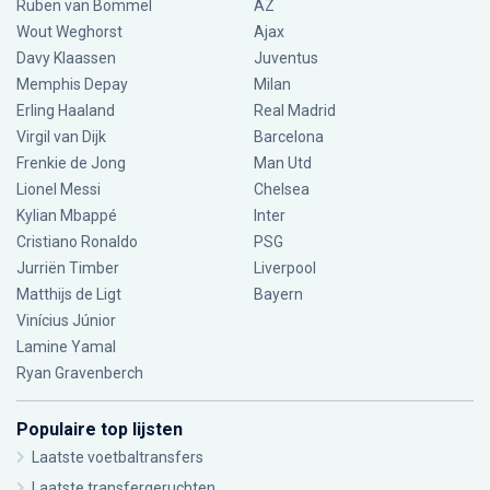
Ruben van Bommel
AZ
Wout Weghorst
Ajax
Davy Klaassen
Juventus
Memphis Depay
Milan
Erling Haaland
Real Madrid
Virgil van Dijk
Barcelona
Frenkie de Jong
Man Utd
Lionel Messi
Chelsea
Kylian Mbappé
Inter
Cristiano Ronaldo
PSG
Jurriën Timber
Liverpool
Matthijs de Ligt
Bayern
Vinícius Júnior
Lamine Yamal
Ryan Gravenberch
Populaire top lijsten
Laatste voetbaltransfers
Laatste transfergeruchten