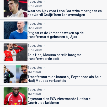
4 augustus
17K+ views
Waarom Ajax voor Leon Goretzka moet gaan en
hoe Jordi Cruijff hem kan overtuigen
1 augustus
15K+ views
Dit gaat er de komende weken op de
transfermarkt gebeuren bij Ajax
5 augustus
11K+ views
Anis Hadj Moussa bereikt hoogste
transferwaarde ooit
6 augustus
8K+ views
Transferstorm op komst bij Feyenoord als Anis
Hadj Moussa verkocht is
6 augustus
6K+ views
Feyenoord en PSV zien waarde Lutsharel
Geertruida kelderen