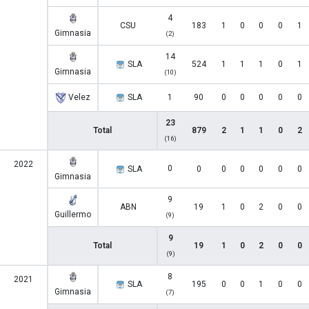
4
CSU
183
1
0
0
0
1
Gimnasia
(2)
14
SLA
524
1
1
1
0
1
Gimnasia
(10)
Velez
SLA
1
90
0
0
0
0
0
23
Total
879
2
1
1
0
2
(16)
2022
0
SLA
0
0
0
0
0
0
Gimnasia
9
ABN
19
1
0
2
0
0
Guillermo
(9)
9
Total
19
1
0
2
0
0
(9)
8
2021
SLA
195
0
0
1
0
0
Gimnasia
(7)