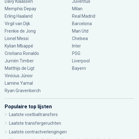
Davy Klaassen
Juventus
Memphis Depay
Milan
Erling Haaland
Real Madrid
Virgil van Dijk
Barcelona
Frenkie de Jong
Man Utd
Lionel Messi
Chelsea
Kylian Mbappé
Inter
Cristiano Ronaldo
PSG
Jurriën Timber
Liverpool
Matthijs de Ligt
Bayern
Vinícius Júnior
Lamine Yamal
Ryan Gravenberch
Populaire top lijsten
Laatste voetbaltransfers
Laatste transfergeruchten
Laatste contractverlengingen