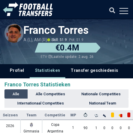
Franco Torres
A (L), AM (R)
Skill: 51.9
Pot: 51.9
€0.4M
Laatste update: 2 aug. 26
ETV
Profiel
Statistieken
Transfer geschiedenis
V
Franco Torres Statistieken
Alle
Alle Competities
Nationale Competities
Internationaal Competities
Nationaal Team
Seizoen
Team
Competitie
MP
Copa
2026
1
90
1
0
0
0
0
Gimnasia
Argentina