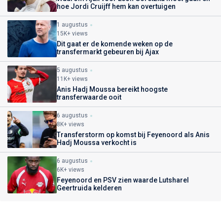
hoe Jordi Cruijff hem kan overtuigen
1 augustus
15K+ views
Dit gaat er de komende weken op de
transfermarkt gebeuren bij Ajax
5 augustus
11K+ views
Anis Hadj Moussa bereikt hoogste
transferwaarde ooit
6 augustus
8K+ views
Transferstorm op komst bij Feyenoord als Anis
Hadj Moussa verkocht is
6 augustus
6K+ views
Feyenoord en PSV zien waarde Lutsharel
Geertruida kelderen