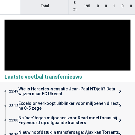
8
Total
195
0
0
1
0
0
(7)
Laatste voetbal transfernieuws
Wie is Heracles-sensatie Jean-Paul N'Djoli? Data
22:49
wijzen naar FC Utrecht
Excelsior verkoopt uitblinker voor miljoenen direct
22:12
na 0-5 zege
Na 'nee' tegen miljoenen voor Read moet focus bij
22:00
Feyenoord op uitgaande transfers
Nieuw hoofdstuk in transfersaga: Ajax kan Torrents
20:20