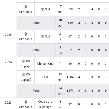
17
SLA
609
2
0
4
0
0
Gimnasia
(12)
18
Total
699
3
0
4
0
0
(12)
3
2025
SLA
67
2
0
0
0
0
Gimnasia
(3)
3
Total
67
2
0
0
0
0
(3)
CD
2024
1
Chilean Cup
90
0
0
0
0
0
Copiapó
CD
23
CPD
1184
4
3
3
0
0
Copiapó
(11)
24
Total
1274
4
3
3
0
0
(11)
Copa de la
4
2023
82
0
0
0
0
0
Gimnasia
Superliga
(4)