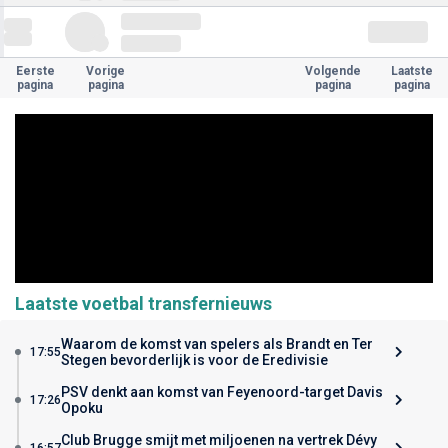
Eerste
Vorige
Volgende
Laatste
pagina
pagina
pagina
pagina
Laatste voetbal transfernieuws
Waarom de komst van spelers als Brandt en Ter
17:55
Stegen bevorderlijk is voor de Eredivisie
PSV denkt aan komst van Feyenoord-target Davis
17:26
Opoku
Club Brugge smijt met miljoenen na vertrek Dévy
16:57