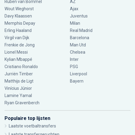
Ruben van Bommel
AZ
Wout Weghorst
Ajax
Davy Klaassen
Juventus
Memphis Depay
Milan
Erling Haaland
Real Madrid
Virgil van Dijk
Barcelona
Frenkie de Jong
Man Utd
Lionel Messi
Chelsea
Kylian Mbappé
Inter
Cristiano Ronaldo
PSG
Jurriën Timber
Liverpool
Matthijs de Ligt
Bayern
Vinícius Júnior
Lamine Yamal
Ryan Gravenberch
Populaire top lijsten
Laatste voetbaltransfers
Laatste transfergeruchten