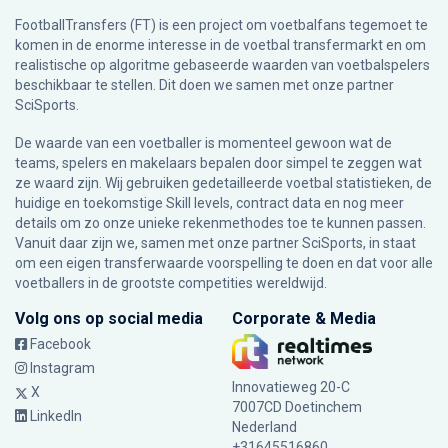
FootballTransfers (FT) is een project om voetbalfans tegemoet te
komen in de enorme interesse in de voetbal transfermarkt en om
realistische op algoritme gebaseerde waarden van voetbalspelers
beschikbaar te stellen. Dit doen we samen met onze partner
SciSports
.
De waarde van een voetballer is momenteel gewoon wat de
teams, spelers en makelaars bepalen door simpel te zeggen wat
ze waard zijn. Wij gebruiken gedetailleerde voetbal statistieken, de
huidige en toekomstige Skill levels, contract data en nog meer
details om zo onze unieke rekenmethodes toe te kunnen passen.
Vanuit daar zijn we, samen met onze partner SciSports, in staat
om een eigen transferwaarde voorspelling te doen en dat voor alle
voetballers in de grootste competities wereldwijd.
Volg ons op social media
Corporate & Media
Facebook
Instagram
Innovatieweg 20-C
X
7007CD Doetinchem
LinkedIn
Nederland
+31645516860