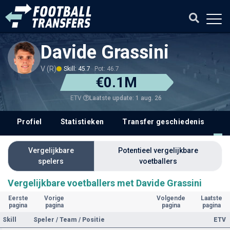
Davide Grassini
V (R)
Skill: 45.7
Pot: 46.7
€0.1M
Laatste update: 1 aug. 26
ETV
Profiel
Statistieken
Transfer geschiedenis
V
Vergelijkbare
Potentieel vergelijkbare
spelers
voetballers
Vergelijkbare voetballers met Davide Grassini
Eerste
Vorige
Volgende
Laatste
pagina
pagina
pagina
pagina
Skill
Speler / Team / Positie
ETV