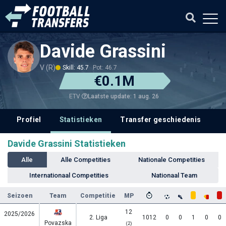
Davide Grassini
V (R)
Skill: 45.7
Pot: 46.7
€0.1M
Laatste update: 1 aug. 26
ETV
Profiel
Statistieken
Transfer geschiedenis
V
Davide Grassini Statistieken
Alle
Alle Competities
Nationale Competities
Internationaal Competities
Nationaal Team
Seizoen
Team
Competitie
MP
12
2025/2026
2. Liga
1012
0
0
1
0
0
Povazska
(2)