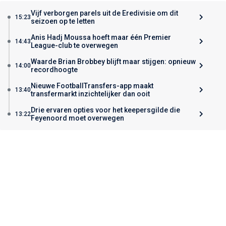
Vijf verborgen parels uit de Eredivisie om dit
15:23
seizoen op te letten
Anis Hadj Moussa hoeft maar één Premier
14:43
League-club te overwegen
Waarde Brian Brobbey blijft maar stijgen: opnieuw
14:00
recordhoogte
Nieuwe FootballTransfers-app maakt
13:40
transfermarkt inzichtelijker dan ooit
Drie ervaren opties voor het keepersgilde die
13:22
Feyenoord moet overwegen