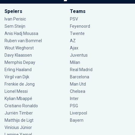
Spelers
Teams
Ivan Perisic
PSV
Sem Steijn
Feyenoord
Anis Hadj Moussa
Twente
Ruben van Bommel
AZ
Wout Weghorst
Ajax
Davy Klaassen
Juventus
Memphis Depay
Milan
Erling Haaland
Real Madrid
Virgil van Dijk
Barcelona
Frenkie de Jong
Man Utd
Lionel Messi
Chelsea
Kylian Mbappé
Inter
Cristiano Ronaldo
PSG
Jurriën Timber
Liverpool
Matthijs de Ligt
Bayern
Vinícius Júnior
Lamine Yamal