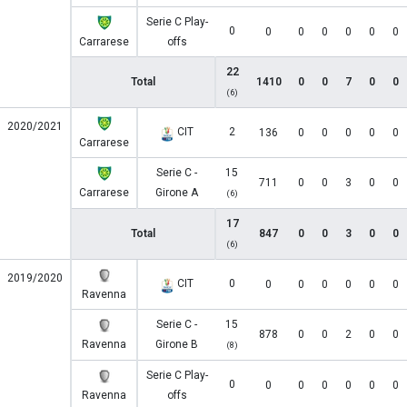
Serie C Play-
0
0
0
0
0
0
0
Carrarese
offs
22
Total
1410
0
0
7
0
0
(6)
2020/2021
CIT
2
136
0
0
0
0
0
Carrarese
Serie C -
15
711
0
0
3
0
0
Carrarese
Girone A
(6)
17
Total
847
0
0
3
0
0
(6)
2019/2020
CIT
0
0
0
0
0
0
0
Ravenna
Serie C -
15
878
0
0
2
0
0
Ravenna
Girone B
(8)
Serie C Play-
0
0
0
0
0
0
0
Ravenna
offs