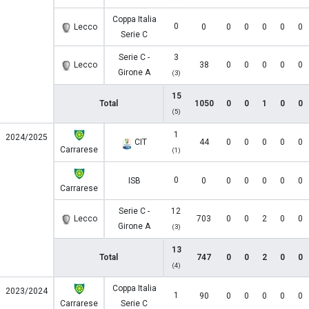
Coppa Italia
0
Lecco
0
0
0
0
0
0
Serie C
Serie C -
3
Lecco
38
0
0
0
0
0
Girone A
(3)
15
Total
1050
0
0
1
0
0
(5)
1
2024/2025
CIT
44
0
0
0
0
0
Carrarese
(1)
0
ISB
0
0
0
0
0
0
Carrarese
Serie C -
12
Lecco
703
0
0
2
0
0
Girone A
(3)
13
Total
747
0
0
2
0
0
(4)
Coppa Italia
2023/2024
1
90
0
0
0
0
0
Carrarese
Serie C