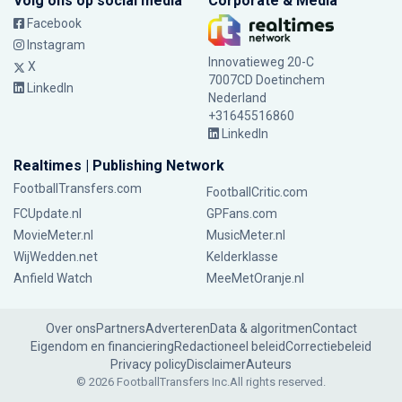
Volg ons op social media
Corporate & Media
Facebook
Instagram
Innovatieweg 20-C
X
7007CD Doetinchem
LinkedIn
Nederland
+31645516860
LinkedIn
Realtimes | Publishing Network
FootballTransfers.com
FootballCritic.com
FCUpdate.nl
GPFans.com
MovieMeter.nl
MusicMeter.nl
WijWedden.net
Kelderklasse
Anfield Watch
MeeMetOranje.nl
Over ons
Partners
Adverteren
Data & algoritmen
Contact
Eigendom en financiering
Redactioneel beleid
Correctiebeleid
Privacy policy
Disclaimer
Auteurs
© 2026 FootballTransfers Inc.
All rights reserved.