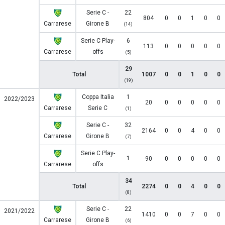
Serie C -
22
804
0
0
1
0
0
Carrarese
Girone B
(14)
Serie C Play-
6
113
0
0
0
0
0
Carrarese
offs
(5)
29
Total
1007
0
0
1
0
0
(19)
Coppa Italia
1
2022/2023
20
0
0
0
0
0
Carrarese
Serie C
(1)
Serie C -
32
2164
0
0
4
0
0
Carrarese
Girone B
(7)
Serie C Play-
1
90
0
0
0
0
0
Carrarese
offs
34
Total
2274
0
0
4
0
0
(8)
Serie C -
22
2021/2022
1410
0
0
7
0
0
Carrarese
Girone B
(6)