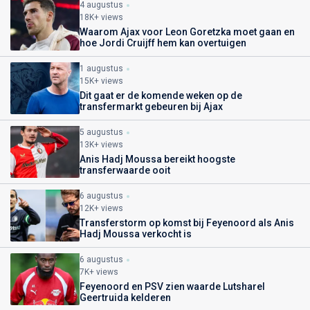
4 augustus
18K+ views
Waarom Ajax voor Leon Goretzka moet gaan en
hoe Jordi Cruijff hem kan overtuigen
1 augustus
15K+ views
Dit gaat er de komende weken op de
transfermarkt gebeuren bij Ajax
5 augustus
13K+ views
Anis Hadj Moussa bereikt hoogste
transferwaarde ooit
6 augustus
12K+ views
Transferstorm op komst bij Feyenoord als Anis
Hadj Moussa verkocht is
6 augustus
7K+ views
Feyenoord en PSV zien waarde Lutsharel
Geertruida kelderen