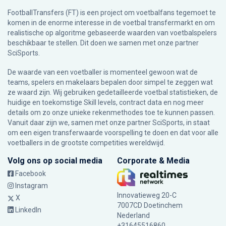
FootballTransfers (FT) is een project om voetbalfans tegemoet te
komen in de enorme interesse in de voetbal transfermarkt en om
realistische op algoritme gebaseerde waarden van voetbalspelers
beschikbaar te stellen. Dit doen we samen met onze partner
SciSports
.
De waarde van een voetballer is momenteel gewoon wat de
teams, spelers en makelaars bepalen door simpel te zeggen wat
ze waard zijn. Wij gebruiken gedetailleerde voetbal statistieken, de
huidige en toekomstige Skill levels, contract data en nog meer
details om zo onze unieke rekenmethodes toe te kunnen passen.
Vanuit daar zijn we, samen met onze partner SciSports, in staat
om een eigen transferwaarde voorspelling te doen en dat voor alle
voetballers in de grootste competities wereldwijd.
Volg ons op social media
Corporate & Media
Facebook
Instagram
Innovatieweg 20-C
X
7007CD Doetinchem
LinkedIn
Nederland
+31645516860