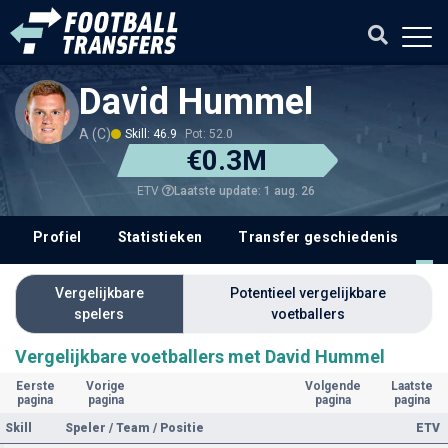
David Hummel
A (C)
Skill: 46.9
Pot: 52.0
€0.3M
Laatste update: 1 aug. 26
ETV
Profiel
Statistieken
Transfer geschiedenis
V
Vergelijkbare
Potentieel vergelijkbare
spelers
voetballers
Vergelijkbare voetballers met David Hummel
Eerste
Vorige
Volgende
Laatste
pagina
pagina
pagina
pagina
Skill
Speler / Team / Positie
ETV