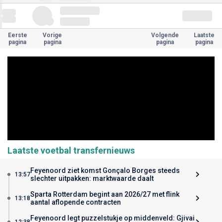
Eerste
Vorige
Volgende
Laatste
pagina
pagina
pagina
pagina
Laatste voetbal transfernieuws
Feyenoord ziet komst Gonçalo Borges steeds
13:57
slechter uitpakken: marktwaarde daalt
Sparta Rotterdam begint aan 2026/27 met flink
13:18
aantal aflopende contracten
Feyenoord legt puzzelstukje op middenveld: Gjivai
12:38