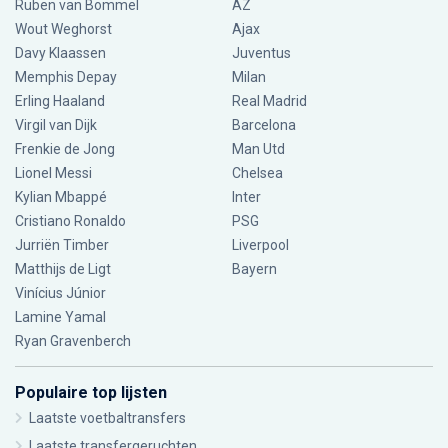
Ruben van Bommel
AZ
Wout Weghorst
Ajax
Davy Klaassen
Juventus
Memphis Depay
Milan
Erling Haaland
Real Madrid
Virgil van Dijk
Barcelona
Frenkie de Jong
Man Utd
Lionel Messi
Chelsea
Kylian Mbappé
Inter
Cristiano Ronaldo
PSG
Jurriën Timber
Liverpool
Matthijs de Ligt
Bayern
Vinícius Júnior
Lamine Yamal
Ryan Gravenberch
Populaire top lijsten
Laatste voetbaltransfers
Laatste transfergeruchten