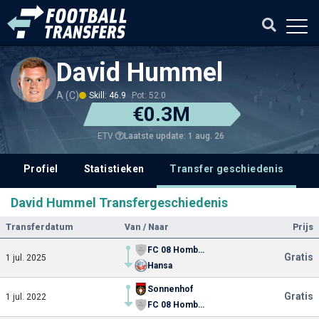
David Hummel
A (C)
Skill: 46.9
Pot: 52.0
€0.3M
Laatste update: 1 aug. 26
ETV
Profiel
Statistieken
Transfer geschiedenis
V
David Hummel Transfergeschiedenis
Transferdatum
Van / Naar
Prijs
FC 08 Homburg
Gratis
1 jul. 2025
Hansa
Sonnenhof
Gratis
1 jul. 2022
FC 08 Homburg