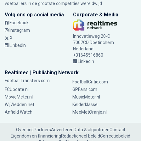
voetballers in de grootste competities wereldwijd.
Volg ons op social media
Corporate & Media
Facebook
Instagram
Innovatieweg 20-C
X
7007CD Doetinchem
LinkedIn
Nederland
+31645516860
LinkedIn
Realtimes | Publishing Network
FootballTransfers.com
FootballCritic.com
FCUpdate.nl
GPFans.com
MovieMeter.nl
MusicMeter.nl
WijWedden.net
Kelderklasse
Anfield Watch
MeeMetOranje.nl
Over ons
Partners
Adverteren
Data & algoritmen
Contact
Eigendom en financiering
Redactioneel beleid
Correctiebeleid