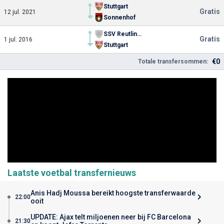
Stuttgart
Gratis
12 jul. 2021
Sonnenhof
SSV Reutlingen 05
Gratis
1 jul. 2016
Stuttgart
€0
Totale transfersommen:
Laatste voetbal transfernieuws
Anis Hadj Moussa bereikt hoogste transferwaarde
22:00
ooit
UPDATE: Ajax telt miljoenen neer bij FC Barcelona
21:30