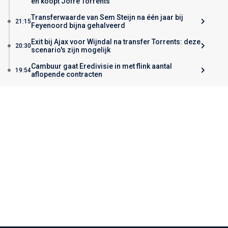
en koopt Jofre Torrents
Transferwaarde van Sem Steijn na één jaar bij
21:15
Feyenoord bijna gehalveerd
Exit bij Ajax voor Wijndal na transfer Torrents: deze
20:30
scenario's zijn mogelijk
Cambuur gaat Eredivisie in met flink aantal
19:54
aflopende contracten