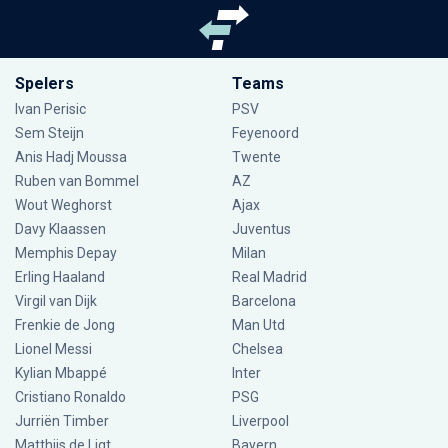
Spelers
Teams
Ivan Perisic
PSV
Sem Steijn
Feyenoord
Anis Hadj Moussa
Twente
Ruben van Bommel
AZ
Wout Weghorst
Ajax
Davy Klaassen
Juventus
Memphis Depay
Milan
Erling Haaland
Real Madrid
Virgil van Dijk
Barcelona
Frenkie de Jong
Man Utd
Lionel Messi
Chelsea
Kylian Mbappé
Inter
Cristiano Ronaldo
PSG
Jurriën Timber
Liverpool
Matthijs de Ligt
Bayern