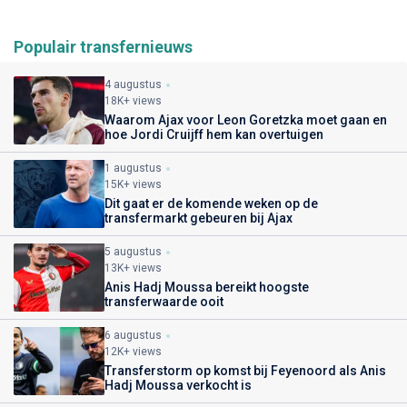
Populair transfernieuws
4 augustus
18K+ views
Waarom Ajax voor Leon Goretzka moet gaan en
hoe Jordi Cruijff hem kan overtuigen
1 augustus
15K+ views
Dit gaat er de komende weken op de
transfermarkt gebeuren bij Ajax
5 augustus
13K+ views
Anis Hadj Moussa bereikt hoogste
transferwaarde ooit
6 augustus
12K+ views
Transferstorm op komst bij Feyenoord als Anis
Hadj Moussa verkocht is