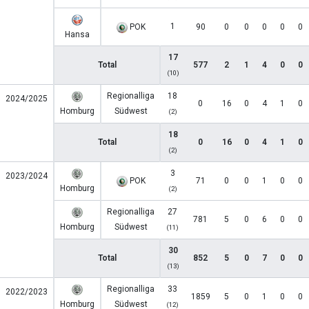
1
POK
90
0
0
0
0
0
Hansa
17
Total
577
2
1
4
0
0
(10)
Regionalliga
18
2024/2025
0
16
0
4
1
0
Homburg
Südwest
(2)
18
Total
0
16
0
4
1
0
(2)
3
2023/2024
POK
71
0
0
1
0
0
Homburg
(2)
Regionalliga
27
781
5
0
6
0
0
Homburg
Südwest
(11)
30
Total
852
5
0
7
0
0
(13)
Regionalliga
33
2022/2023
1859
5
0
1
0
0
Homburg
Südwest
(12)