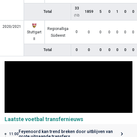
33
Total
1859
5
0
1
0
0
(12)
2020/2021
Regionalliga
0
Stuttgart
0
0
0
0
0
0
Südwest
II
Total
0
0
0
0
0
0
0
Laatste voetbal transfernieuws
Feyenoord kan trend breken door uitblijven van
11:00
grote uitgaande transfers