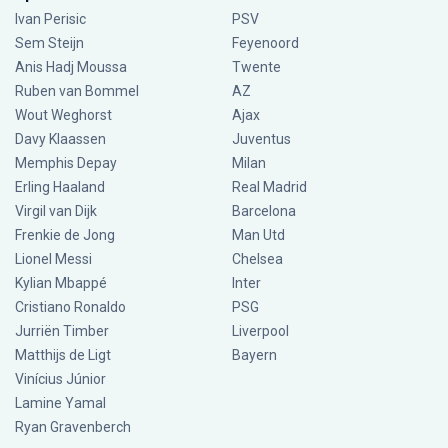
Ivan Perisic
PSV
Sem Steijn
Feyenoord
Anis Hadj Moussa
Twente
Ruben van Bommel
AZ
Wout Weghorst
Ajax
Davy Klaassen
Juventus
Memphis Depay
Milan
Erling Haaland
Real Madrid
Virgil van Dijk
Barcelona
Frenkie de Jong
Man Utd
Lionel Messi
Chelsea
Kylian Mbappé
Inter
Cristiano Ronaldo
PSG
Jurriën Timber
Liverpool
Matthijs de Ligt
Bayern
Vinícius Júnior
Lamine Yamal
Ryan Gravenberch