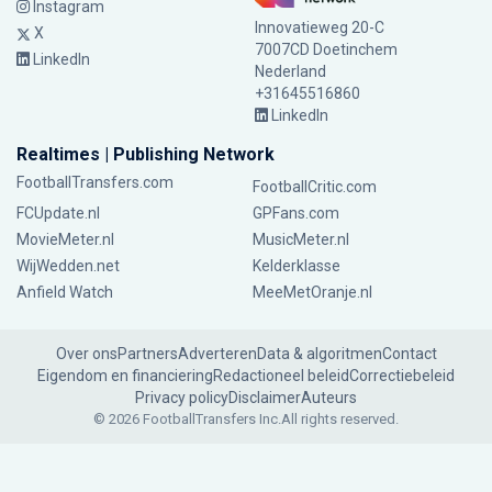
Instagram
Innovatieweg 20-C
X
7007CD Doetinchem
LinkedIn
Nederland
+31645516860
LinkedIn
Realtimes | Publishing Network
FootballTransfers.com
FootballCritic.com
FCUpdate.nl
GPFans.com
MovieMeter.nl
MusicMeter.nl
WijWedden.net
Kelderklasse
Anfield Watch
MeeMetOranje.nl
Over ons
Partners
Adverteren
Data & algoritmen
Contact
Eigendom en financiering
Redactioneel beleid
Correctiebeleid
Privacy policy
Disclaimer
Auteurs
© 2026 FootballTransfers Inc.
All rights reserved.