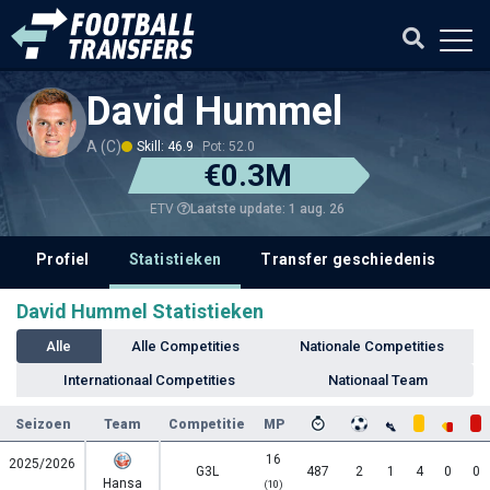
David Hummel
A (C)
Skill: 46.9
Pot: 52.0
€0.3M
Laatste update: 1 aug. 26
ETV
Profiel
Statistieken
Transfer geschiedenis
V
David Hummel Statistieken
Alle
Alle Competities
Nationale Competities
Internationaal Competities
Nationaal Team
Seizoen
Team
Competitie
MP
16
2025/2026
G3L
487
2
1
4
0
0
Hansa
(10)