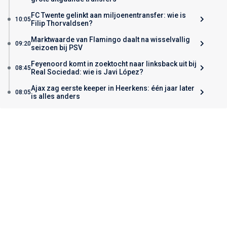
FC Twente gelinkt aan miljoenentransfer: wie is
10:05
Filip Thorvaldsen?
Marktwaarde van Flamingo daalt na wisselvallig
09:20
seizoen bij PSV
Feyenoord komt in zoektocht naar linksback uit bij
08:45
Real Sociedad: wie is Javi López?
Ajax zag eerste keeper in Heerkens: één jaar later
08:05
is alles anders