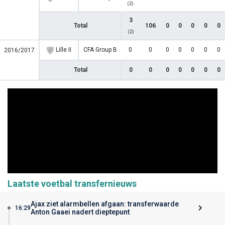
(2)
3
Total
106
0
0
0
0
0
(2)
Lille II
CFA Group B
0
0
0
0
0
0
0
2016/2017
Total
0
0
0
0
0
0
0
Laatste voetbal transfernieuws
Ajax ziet alarmbellen afgaan: transferwaarde
16:29
Anton Gaaei nadert dieptepunt