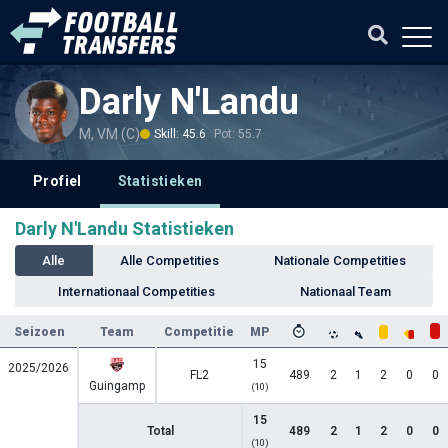
Darly N'Landu
M, VM (C)
Skill: 45.6
Pot: 55.7
Profiel
Statistieken
Darly N'Landu Statistieken
Alle
Alle Competities
Nationale Competities
Internationaal Competities
Nationaal Team
Seizoen
Team
Competitie
MP
15
2025/2026
FL2
489
2
1
2
0
0
Guingamp
(10)
15
Total
489
2
1
2
0
0
(10)