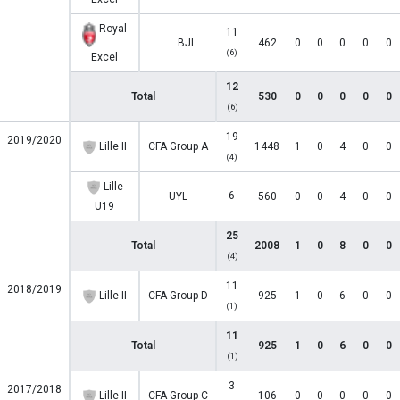
Royal
11
BJL
462
0
0
0
0
0
(6)
Excel
12
Total
530
0
0
0
0
0
(6)
19
2019/2020
Lille II
CFA Group A
1448
1
0
4
0
0
(4)
Lille
6
UYL
560
0
0
4
0
0
U19
25
Total
2008
1
0
8
0
0
(4)
11
2018/2019
Lille II
CFA Group D
925
1
0
6
0
0
(1)
11
Total
925
1
0
6
0
0
(1)
3
2017/2018
Lille II
CFA Group C
106
0
0
0
0
0