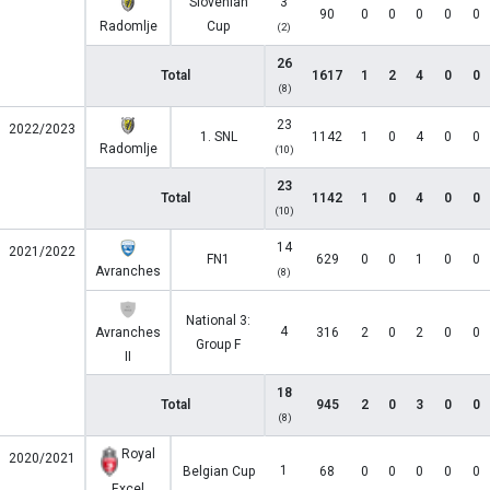
Slovenian
3
90
0
0
0
0
0
Radomlje
Cup
(2)
26
Total
1617
1
2
4
0
0
(8)
23
2022/2023
1. SNL
1142
1
0
4
0
0
Radomlje
(10)
23
Total
1142
1
0
4
0
0
(10)
14
2021/2022
FN1
629
0
0
1
0
0
Avranches
(8)
National 3:
4
Avranches
316
2
0
2
0
0
Group F
II
18
Total
945
2
0
3
0
0
(8)
Royal
2020/2021
1
Belgian Cup
68
0
0
0
0
0
Excel