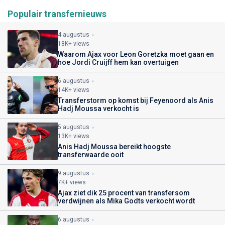
Populair transfernieuws
4 augustus
18K+ views
Waarom Ajax voor Leon Goretzka moet gaan en
hoe Jordi Cruijff hem kan overtuigen
6 augustus
14K+ views
Transferstorm op komst bij Feyenoord als Anis
Hadj Moussa verkocht is
5 augustus
13K+ views
Anis Hadj Moussa bereikt hoogste
transferwaarde ooit
9 augustus
7K+ views
Ajax ziet dik 25 procent van transfersom
verdwijnen als Mika Godts verkocht wordt
6 augustus