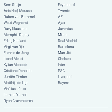
Sem Steijn
Feyenoord
Anis Hadj Moussa
Twente
Ruben van Bommel
AZ
Wout Weghorst
Ajax
Davy Klaassen
Juventus
Memphis Depay
Milan
Erling Haaland
Real Madrid
Virgil van Dijk
Barcelona
Frenkie de Jong
Man Utd
Lionel Messi
Chelsea
Kylian Mbappé
Inter
Cristiano Ronaldo
PSG
Jurriën Timber
Liverpool
Matthijs de Ligt
Bayern
Vinícius Júnior
Lamine Yamal
Ryan Gravenberch