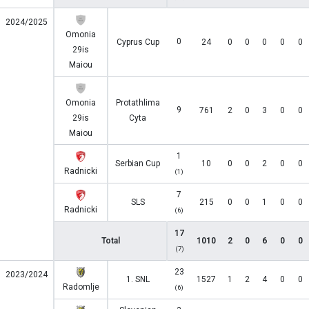
2024/2025
Omonia
0
Cyprus Cup
24
0
0
0
0
0
29is
Maiou
Omonia
Protathlima
9
761
2
0
3
0
0
29is
Cyta
Maiou
1
Serbian Cup
10
0
0
2
0
0
Radnicki
(1)
7
SLS
215
0
0
1
0
0
Radnicki
(6)
17
Total
1010
2
0
6
0
0
(7)
23
2023/2024
1. SNL
1527
1
2
4
0
0
Radomlje
(6)